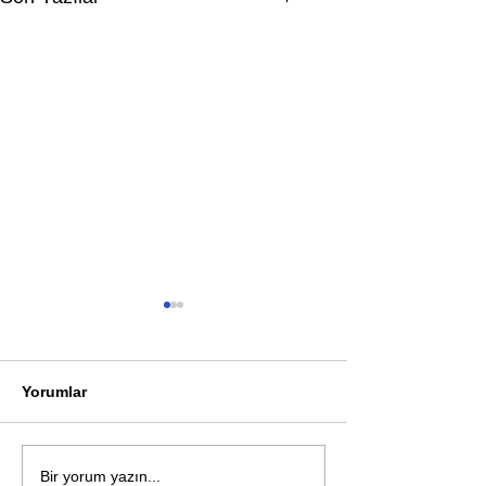
Yorumlar
Öykü: Pembe B
Zihnin derinliklerinden
Bir yorum yazın...