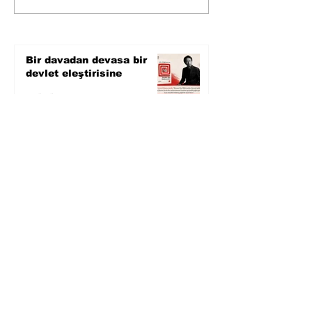
bilimin ışığına; İnsanlık
Karnesi
Bir davadan devasa bir
devlet eleştirisine
2 gün önce
Zihnin derinliklerinden
bilimin ışığına; İnsanlık
Karnesi
3 gün önce
Öykü: Pembe Bornoz
4 gün önce