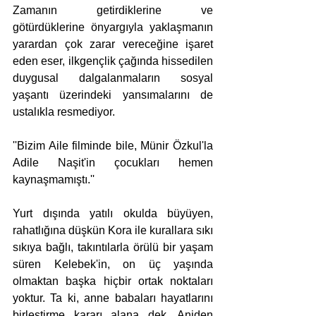
Zamanın getirdiklerine ve 
götürdüklerine önyargıyla yaklaşmanın 
yarardan çok zarar vereceğine işaret 
eden eser, ilkgençlik çağında hissedilen 
duygusal dalgalanmaların sosyal 
yaşantı üzerindeki yansımalarını de 
ustalıkla resmediyor.  
''Bizim Aile filminde bile, Münir Özkul'la 
Adile Naşit'in çocukları hemen 
kaynaşmamıştı.''
Yurt dışında yatılı okulda büyüyen, 
rahatlığına düşkün Kora ile kurallara sıkı 
sıkıya bağlı, takıntılarla örülü bir yaşam 
süren Kelebek'in, on üç yaşında 
olmaktan başka hiçbir ortak noktaları 
yoktur. Ta ki, anne babaları hayatlarını 
birleştirme kararı alana dek. Aniden 