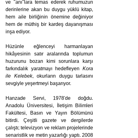
ve ''anı''lara temas ederek ruhumuzun 
derinlerine akan bu duygu yüklü kitap, 
hem aile birliğinin önemine değiniyor 
hem de müthiş bir kardeş dayanışması 
inşa ediyor.    
Hüzünle eğlenceyi harmanlayan 
hikâyesinin satır aralarında toplumun 
huzurunu bozan kimi sorunlara karşı 
farkındalık yaratmayı hedefleyen 
Kora 
ile Kelebek
, okurların duygu tarlasını 
sevgiyle yeşertmeyi başarıyor.   
Hanzade Servi, 1978'de doğdu. 
Anadolu Üniversitesi, İletişim Bilimleri 
Fakültesi, Basın ve Yayın Bölümünü 
bitirdi. Çeşitli gazete ve dergilerde 
çalıştı; televizyon ve reklam projelerinde 
senaristlik ve metin yazarlığı yaptı. 2008 