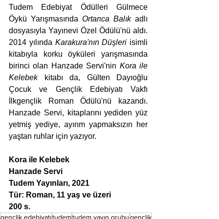
Tudem Edebiyat Ödülleri Gülmece 
Öykü Yarışmasında 
Ortanca Balık
 adlı 
dosyasıyla Yayınevi Özel Ödülü'nü aldı. 
2014 yılında 
Karakura'nın Düşleri
 isimli 
kitabıyla korku öyküleri yarışmasında 
birinci olan Hanzade Servi'nin 
Kora ile 
Kelebek
 kitabı da, Gülten Dayıoğlu 
Çocuk ve Gençlik Edebiyatı Vakfı 
İlkgençlik Roman Ödülü'nü kazandı. 
Hanzade Servi, kitaplarını yediden yüz 
yetmiş yediye, ayırım yapmaksızın her 
yaştan ruhlar için yazıyor.
Kora ile Kelebek
Hanzade Servi
Tudem Yayınları, 2021
Tür: Roman, 11 yaş ve üzeri
200 s.
gençlik edebiyatı
tudem
tudem yayın grubu
gençlik