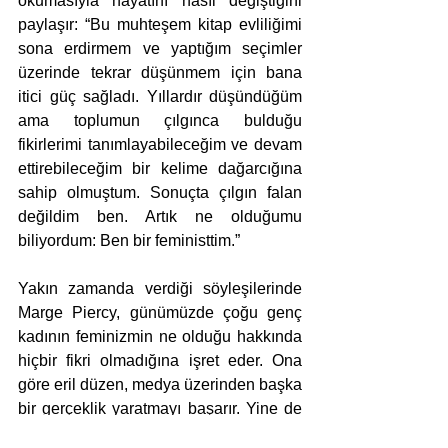
okumasıyla hayatını nasıl değiştiğini 
paylaşır: “Bu muhteşem kitap evliliğimi 
sona erdirmem ve yaptığım seçimler 
üzerinde tekrar düşünmem için bana 
itici güç sağladı. Yıllardır düşündüğüm 
ama toplumun çılgınca bulduğu 
fikirlerimi tanımlayabileceğim ve devam 
ettirebileceğim bir kelime dağarcığına 
sahip olmuştum. Sonuçta çılgın falan 
değildim ben. Artık ne olduğumu 
biliyordum: Ben bir feministtim.”
Yakın zamanda verdiği söyleşilerinde 
Marge Piercy, günümüzde çoğu genç 
kadının feminizmin ne olduğu hakkında 
hiçbir fikri olmadığına işret eder. Ona 
göre eril düzen, medya üzerinden başka 
bir gerçeklik yaratmayı başarır. Yine de 
sorunları yok etmek için her an 