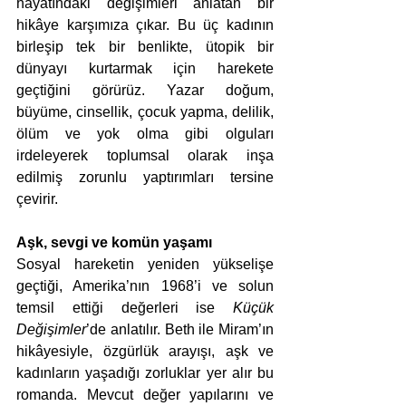
hayatındaki değişimleri anlatan bir 
hikâye karşımıza çıkar. Bu üç kadının 
birleşip tek bir benlikte, ütopik bir 
dünyayı kurtarmak için harekete 
geçtiğini görürüz. Yazar doğum, 
büyüme, cinsellik, çocuk yapma, delilik, 
ölüm ve yok olma gibi olguları 
irdeleyerek toplumsal olarak inşa 
edilmiş zorunlu yaptırımları tersine 
çevirir. 
Aşk, sevgi ve komün yaşamı
Sosyal hareketin yeniden yükselişe 
geçtiği, Amerika’nın 1968’i ve solun 
temsil ettiği değerleri ise 
Küçük 
Değişimler
’de anlatılır. Beth ile Miram’ın 
hikâyesiyle, özgürlük arayışı, aşk ve 
kadınların yaşadığı zorluklar yer alır bu 
romanda. Mevcut değer yapılarını ve 