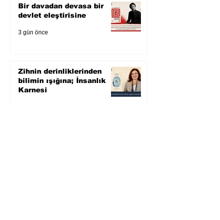
Bir davadan devasa bir
devlet eleştirisine
3 gün önce
Zihnin derinliklerinden
bilimin ışığına; İnsanlık
Karnesi
4 gün önce
Öykü: Pembe Bornoz
5 gün önce
Temmuz 2026’da Litera
Edebiyat’ın en çok