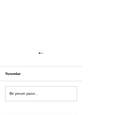
Yorumlar
Öykü: Pembe B
Zihnin derinliklerinden
Bir yorum yazın...
bilimin ışığına; İnsanlık
Karnesi