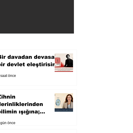
Bir davadan devasa
bir devlet eleştirisine
 saat önce
Zihnin
derinliklerinden
ilimin ışığına;
İnsanlık Karnesi
 gün önce