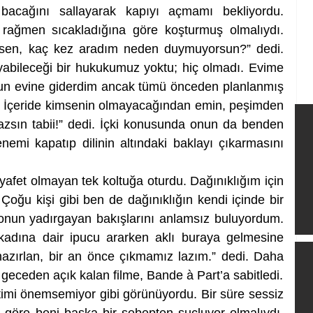
bacağını sallayarak kapıyı açmamı bekliyordu. 
 rağmen sıcakladığına göre koşturmuş olmalıydı. 
sen, kaç kez aradım neden duymuyorsun?” dedi. 
abileceği bir hukukumuz yoktu; hiç olmadı. Evime 
 onun evine giderdim ancak tümü önceden planlanmış 
. İçeride kimsenin olmayacağından emin, peşimden 
zsın tabii!” dedi. İçki konusunda onun da benden 
nemi kapatıp dilinin altındaki baklayı çıkarmasını 
yafet olmayan tek koltuğa oturdu. Dağınıklığım için 
ğu kişi gibi ben de dağınıklığın kendi içinde bir 
nun yadırgayan bakışlarını anlamsız buluyordum. 
kadına dair ipucu ararken aklı buraya gelmesine 
azırlan, bir an önce çıkmamız lazım.” dedi. Daha 
sonra da bakışlarını televizyonda geceden açık kalan filme, Bande à Part’a sabitledi. 
mi önemsemiyor gibi görünüyordu. Bir süre sessiz 