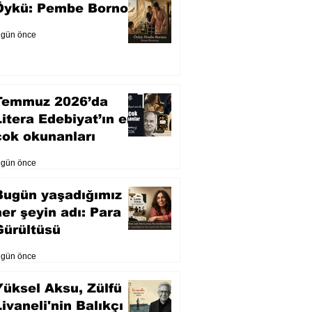
Öykü: Pembe Bornoz
 gün önce
Temmuz 2026’da
Litera Edebiyat’ın en
çok okunanları
 gün önce
Bugün yaşadığımız
her şeyin adı: Para
Gürültüsü
 gün önce
Yüksel Aksu, Zülfü
Livaneli'nin Balıkçı