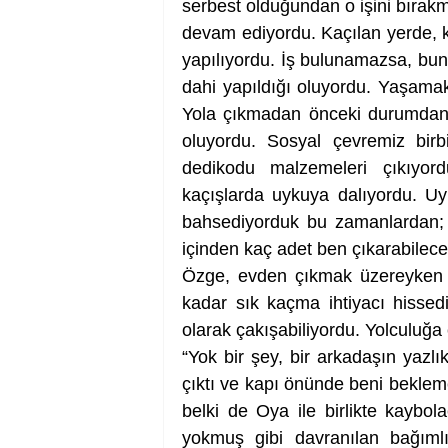
serbest olduğundan o işini bırak
devam ediyordu. Kaçılan yerde, ku
yapılıyordu. İş bulunamazsa, bun
dahi yapıldığı oluyordu. Yaşamak i
Yola çıkmadan önceki durumdan 
oluyordu. Sosyal çevremiz birbi
dedikodu malzemeleri çıkıyordu
kaçışlarda uykuya dalıyordu. Uyu
bahsediyorduk bu zamanlardan; f
içinden kaç adet ben çıkarabileceğ
Özge, evden çıkmak üzereyken p
kadar sık kaçma ihtiyacı hissediy
“Yok bir şey, bir arkadaşın yazl
çıktı ve kapı önünde beni bekleme
belki de Oya ile birlikte kaybol
yokmuş gibi davranılan bağımlıl