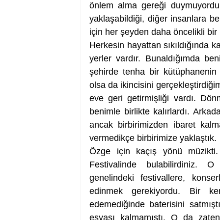
önlem alma gereği duymuyorduk.
yaklaşabildiği, diğer insanlara b
için her şeyden daha öncelikli bir
Herkesin hayattan sıkıldığında kaç
yerler vardır. Bunaldığımda ben
şehirde tenha bir kütüphanenin 
olsa da ikincisini gerçekleştirdiğ
eve geri getirmişliği vardı. D
benimle birlikte kalırlardı. Arkadaş
ancak birbirimizden ibaret kalm
vermedikçe birbirimize yaklaştık. 
Özge için kaçış yönü müzikti
Festivalinde bulabilirdiniz. 
genelindeki festivallere, konser
edinmek gerekiyordu. Bir ker
edemediğinde baterisini satmıştı.
eşyası kalmamıştı. O da zaten i