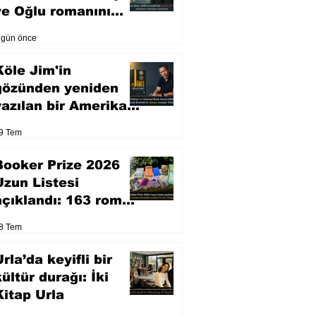
ve Oğlu romanını
sinemaya uyarlıyor
 gün önce
Köle Jim'in
gözünden yeniden
yazılan bir Amerikan
klasiği
9 Tem
Booker Prize 2026
Uzun Listesi
açıklandı: 163 roman
arasından seçilen 13
8 Tem
eser yarışacak
rla’da keyifli bir
kültür durağı: İki
Kitap Urla