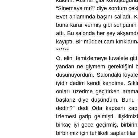
kaldım. Azarlar gibi konuştuğuna
“Sinemaya mı?” diye sordum çeki
Evet anlamında başını salladı. 
buna karar vermiş gibi sehpanın
attı. Bu salonda her şey akşamdan
kayıptı. Bir müddet cam kırıkların
******
O, elini temizlemeye tuvalete git
yandan ne giymem gerektiğini bi
düşünüyordum. Salondaki kıyafet
iyidir dedim kendi kendime. Sıkl
onları üzerime geçirirken aram
başlarız diye düşündüm. Bunu s
dedin?” dedi Oda kapısını kap
izlemesi garip gelmişti. İlişkim
birkaç iyi gece geçirmiş, birbir
birbirimiz için tehlikeli saplantıl