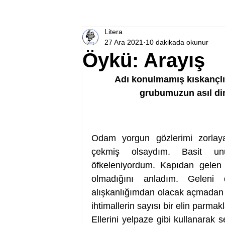
Litera
27 Ara 2021
10 dakikada okunur
Öykü: Arayış
Adı konulmamış kıskançlık
grubumuzun asıl din
Odam yorgun gözlerimi zorlaya
çekmiş olsaydım. Basit unu
öfkeleniyordum. Kapıdan gelen
olmadığını anladım. Geleni 
alışkanlığımdan olacak açmadan ö
ihtimallerin sayısı bir elin parma
Ellerini yelpaze gibi kullanarak 