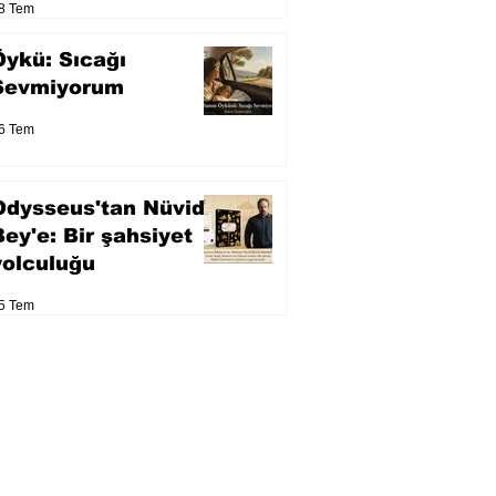
8 Tem
Öykü: Sıcağı
Sevmiyorum
6 Tem
Odysseus'tan Nüvid
Bey'e: Bir şahsiyet
yolculuğu
5 Tem