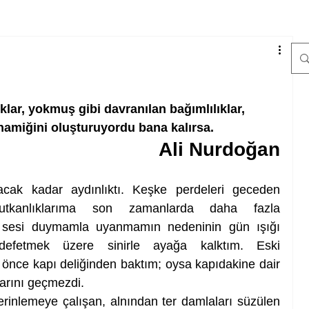
lar, yokmuş gibi davranılan bağımlılıklar, 
amiğini oluşturuyordu bana kalırsa.
Ali Nurdoğan
cak kadar aydınlıktı. Keşke perdeleri geceden 
tkanlıklarıma son zamanlarda daha fazla 
 sesi duymamla uyanmamın nedeninin gün ışığı 
defetmek üzere sinirle ayağa kalktım. Eski 
nce kapı deliğinden baktım; oysa kapıdakine dair 
klarını geçmezdi.
serinlemeye çalışan, alnından ter damlaları süzülen 