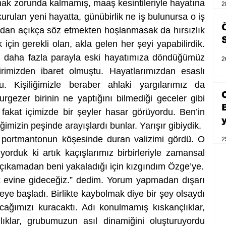
mak zorunda kalmamış, maaş kesintileriyle hayatına 
2
rulan yeni hayatta, günübirlik ne iş bulunursa o iş 
dan açıkça söz etmekten hoşlanmasak da hırsızlık 
çin gerekli olan, akla gelen her şeyi yapabilirdik. 
daha fazla parayla eski hayatımıza döndüğümüz 
2
rimizden ibaret olmuştu. Hayatlarımızdan esaslı 
. Kişiliğimizle beraber ahlaki yargılarımız da 
rgezer birinin ne yaptığını bilmediği geceler gibi 
akat içimizde bir şeyler hasar görüyordu. Ben’in 
imizin peşinde arayışlardı bunlar. Yarışır gibiydik.
ortmantonun köşesinde duran valizimi gördü. O 
2
orduk ki artık kaçışlarımız birbirleriyle zamansal 
olarak çakışabiliyordu. Yolculuğa çıkamadan beni yakaladığı için kızgındım Özge’ye. 
ık evine gideceğiz.” dedim. Yorum yapmadan dışarı 
ye başladı. Birlikte kaybolmak diye bir şey olsaydı 
acağımızı kuracaktı. Adı konulmamış kıskançlıklar, 
ıklar, grubumuzun asıl dinamiğini oluşturuyordu 