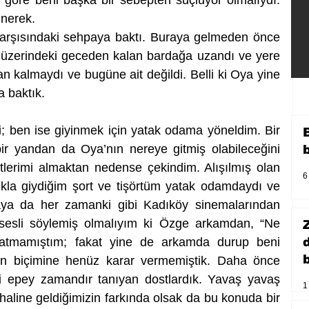
 göre beni başka bir sebepten suçluyor olmalıydı. 
nerek.
Karşısındaki sehpaya baktı. Buraya gelmeden önce 
 üzerindeki geceden kalan bardağa uzandı ve yere 
 kalmaydı ve bugüne ait değildi. Belli ki Oya yine 
a baktık.
ti; ben ise giyinmek için yatak odama yöneldim. Bir 
r yandan da Oya’nın nereye gitmiş olabileceğini 
lerimi almaktan nedense çekindim. Alışılmış olan 
6
ıkla giydiğim şort ve tişörtüm yatak odamdaydı ve 
aya da her zamanki gibi Kadıköy sinemalarından 
esli söylemiş olmalıyım ki Özge arkamdan, “Ne 
atmamıştım; fakat yine de arkamda durup beni 
b
izin biçimine henüz karar vermemiştik. Daha önce 
ini epey zamandır tanıyan dostlardık. Yavaş yavaş 
1
ar haline geldiğimizin farkında olsak da bu konuda bir 