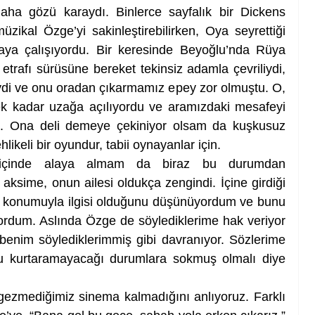
aha gözü karaydı. Binlerce sayfalık bir Dickens 
zikal Özge’yi sakinleştirebilirken, Oya seyrettiği 
maya çalışıyordu. Bir keresinde Beyoğlu’nda Rüya 
afı sürüsüne bereket tekinsiz adamla çevriliydi, 
eydi ve onu oradan çıkarmamız epey zor olmuştu. O, 
cek kadar uzağa açılıyordu ve aramızdaki mesafeyi 
u. Ona deli demeye çekiniyor olsam da kuşkusuz 
hlikeli bir oyundur, tabii oynayanlar için. 
içinde alaya almam da biraz bu durumdan 
ksime, onun ailesi oldukça zengindi. İçine girdiği 
al konumuyla ilgisi olduğunu düşünüyordum ve bunu 
rdum. Aslında Özge de söylediklerime hak veriyor 
enim söylediklerimmiş gibi davranıyor. Sözlerime 
nu kurtaramayacağı durumlara sokmuş olmalı diye 
zmediğimiz sinema kalmadığını anlıyoruz. Farklı 