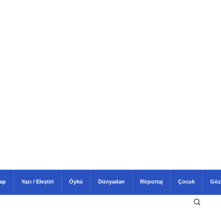
tap
Yazı / Eleştiri
Öykü
Dünyadan
Röportaj
Çocuk
Göz