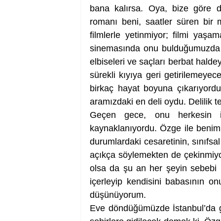
bana kalırsa. Oya, bize göre d
romanı beni, saatler süren bir mü
filmlerle yetinmiyor; filmi yaşa
sinemasında onu bulduğumuzda etr
elbiseleri ve saçları berbat hald
sürekli kıyıya geri getirilemeye
birkaç hayat boyuna çıkarıyord
aramızdaki en deli oydu. Delilik te
Geçen gece, onu herkesin 
kaynaklanıyordu. Özge ile benim a
durumlardaki cesaretinin, sınıfs
açıkça söylemekten de çekinmiyo
olsa da şu an her şeyin sebebi b
içerleyip kendisini babasının o
düşünüyorum. 
Eve döndüğümüzde İstanbul’da ge