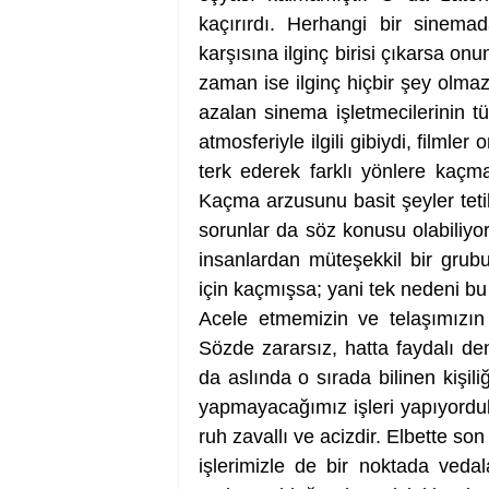
kaçırırdı. Herhangi bir sinema
karşısına ilginç birisi çıkarsa onu
zaman ise ilginç hiçbir şey olmaz 
azalan sinema işletmecilerinin t
atmosferiyle ilgili gibiydi, filmler
terk ederek farklı yönlere kaçma
Kaçma arzusunu basit şeyler tetik
sorunlar da söz konusu olabiliyo
insanlardan müteşekkil bir grubu
için kaçmışsa; yani tek nedeni bu 
Acele etmemizin ve telaşımızın 
Sözde zararsız, hatta faydalı dene
da aslında o sırada bilinen kişili
yapmayacağımız işleri yapıyorduk
ruh zavallı ve acizdir. Elbette so
işlerimizle de bir noktada veda