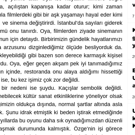
da, açılıştan kapanışa kadar oturur; kimi zaman 
nla filmlerdeki gibi bir aşk yaşamayı hayal eder kimi 
7
ve sinema değiştirirdi. İstanbul’da sayıları giderek 
ümü onu tanırdı. Oya, filmlerden ziyade sinemanın 
 onun için detaydı. Birbirimizin gündelik hayatlarımızı 
 arzusunu dizginlediğimiz ölçüde besliyorduk da. 
leyebildiği gibi bazen son derece karmaşık kişisel 
2
rdu. Oya, eğer geçen akşam pek iyi tanımadığımız 
n içinde, restoranda onu alaya aldığımı hissettiği 
ise, bu kez işimiz çok zor değildi. 
bir nedeni ise şuydu. Kaçışlar sembolik değildi. 
bilecek kültür sanat etkinliklerine yöneliyor olsak 
2
ğimizin oldukça dışında, normal şartlar altında asla 
U
. Şunu idrak etmiştik ki beden iştirak etmediğinde 
n yıllarda bu oyunu daha sık oynadığımızdan düzenli 
laşmak durumunda kalmıştık. Özge’nin işi görece 