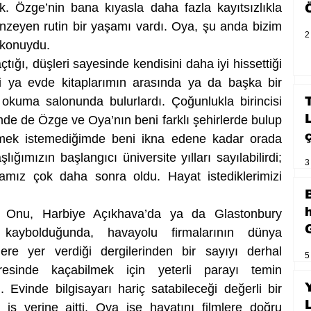
 Özge’nin bana kıyasla daha fazla kayıtsızlıkla 
enzeyen rutin bir yaşamı vardı. Oya, şu anda bizim 
2
 konuydu. 
tığı, düşleri sayesinde kendisini daha iyi hissettiği 
i ya evde kitaplarımın arasında ya da başka bir 
okuma salonunda bulurlardı. Çoğunlukla birincisi 
imde de Özge ve Oya’nın beni farklı şehirlerde bulup 
önmek istemediğimde beni ikna edene kadar orada 
lığımızın başlangıcı üniversite yılları sayılabilirdi; 
3
amız çok daha sonra oldu. Hayat istediklerimizi 
. Onu, Harbiye Açıkhava’da ya da Glastonbury 
O kaybolduğunda, havayolu firmalarının dünya 
lere yer verdiği dergilerinden bir sayıyı derhal 
5
esinde kaçabilmek için yeterli parayı temin 
 Evinde bilgisayarı hariç satabileceği değerli bir 
ş yerine aitti. Oya ise hayatını filmlere doğru 