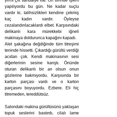
yirmi çift sandalye var. On birinde işlem 
yapılıyordu bu gün. Ne kadar suçlu 
vardır ki, talihsizlikleri kendine çekmiş 
kaç kadın vardır. Öyleyse 
cezalandırılacaklardı elbet. Karşısındaki 
delikanlı kara mürekkebi iğneli 
makinaya doldurunca kapağını kapadı. 
Alet şakağına değdiğinde tüm titreşimi 
teninde hissetti. Çıkardığı gürültü verdiği 
acıdan çok. Kendi makinasının sesi 
diğerlerinin sesine karıştı. Önünde 
oturan delikanlı bir an olsun onun 
gözlerine bakmıyordu. Karşısında bir 
karton parçası vardı ve o karton 
parçasını boyuyordu. Ezbere. Eli hiç 
titremeden, tereddütsüz.
Salondaki makina gürültüsünü yaklaşan 
topuk seslerini bastırdı, cilalı lame 