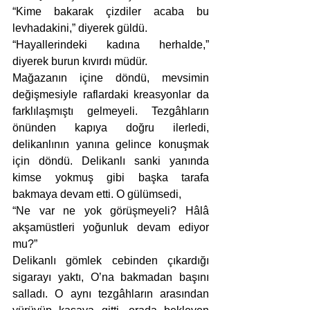
“Kime bakarak çizdiler acaba bu 
levhadakini,” diyerek güldü.
“Hayallerindeki kadına herhalde,” 
diyerek burun kıvırdı müdür.
Mağazanın içine döndü, mevsimin 
değişmesiyle raflardaki kreasyonlar da 
farklılaşmıştı gelmeyeli. Tezgâhların 
önünden kapıya doğru ilerledi, 
delikanlının yanına gelince konuşmak 
için döndü. Delikanlı sanki yanında 
kimse yokmuş gibi başka tarafa 
bakmaya devam etti. O gülümsedi,
“Ne var ne yok görüşmeyeli? Hâlâ 
akşamüstleri yoğunluk devam ediyor 
mu?”
Delikanlı gömlek cebinden çıkardığı 
sigarayı yaktı, O’na bakmadan başını 
salladı. O aynı tezgâhların arasından 