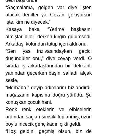
dedi başı önde.
“Saçmalama, gölgen var diye işten 
atacak değiller ya. Cezanı çekiyorsun 
işte, kim ne diyecek.”
Kasaya baktı, “Yerime başkasını 
almışlar bile,” derken kırgın gülümsedi. 
Arkadaşı kolundan tutup içeri aldı onu. 
“Sen yas inzivasındayken geçici 
düşündüler onu,” diye cevap verdi. O 
sırada iş arkadaşlarından bir delikanlı 
yanından geçerken başını salladı, alçak 
sesle, 
“Merhaba,” deyip adımlarını hızlandırdı, 
mağazanın kapısına doğru yürüdü. Şu 
konuşkan çocuk hani.
Renk renk eteklerin ve elbiselerin 
ardından saçları sımsıkı toplanmış, uzun 
boylu incecik genç kadın çıktı geldi. 
“Hoş geldin, geçmiş olsun, biz de 