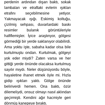
perdenin ardından dışarı baktı, sokak 
lambaları ve etraftaki evlerin ışıkları 
etrafını seçebilmesine yetiyor. 
Yakmayacak ışığı. Eskimiş koltuğu, 
çizilmiş sehpası, duvarlardaki baskı 
resimler bulanık görüntüleriyle 
hafiflemişler. İyice araştırıyor, gölgesi 
görmediği bir yerde saklanıyor olabilirdi. 
Ama yoktu işte, sabaha kadar olsa bile 
kurtulmuştu ondan. Kurtulmak, gölgeyi 
yok eder miydi? Zaten varsa ve her 
gittiği yerde önünde olacaksa kurtulmuş 
sayılır mıydı. Neler düşünüyordu böyle, 
hayaletine ihanet etmek öyle mi. Hızla 
gidip ışıkları yaktı. Gölge önünde 
beliriverdi hemen. Ona baktı, özür 
dilemeliydi, onsuz olmayı nasıl aklından 
geçirmişti. Kendini ağır hacmiyle geri 
dönmüş kanepeye bıraktı. 