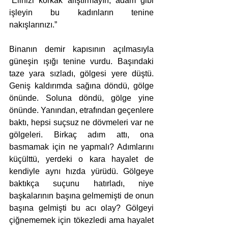
“Elinizi korkak alıştırmayın, adam gibi 
işleyin bu kadınların tenine 
nakışlarınızı.” 
Binanın demir kapısının açılmasıyla 
güneşin ışığı tenine vurdu. Başındaki 
taze yara sızladı, gölgesi yere düştü. 
Geniş kaldırımda sağına döndü, gölge 
önünde. Soluna döndü, gölge yine 
önünde. Yanından, etrafından geçenlere 
baktı, hepsi suçsuz ne dövmeleri var ne 
gölgeleri. Birkaç adım attı, ona 
basmamak için ne yapmalı? Adımlarını 
küçülttü, yerdeki o kara hayalet de 
kendiyle aynı hızda yürüdü. Gölgeye 
baktıkça suçunu hatırladı, niye 
başkalarının başına gelmemişti de onun 
başına gelmişti bu acı olay? Gölgeyi 
çiğnememek için tökezledi ama hayalet 