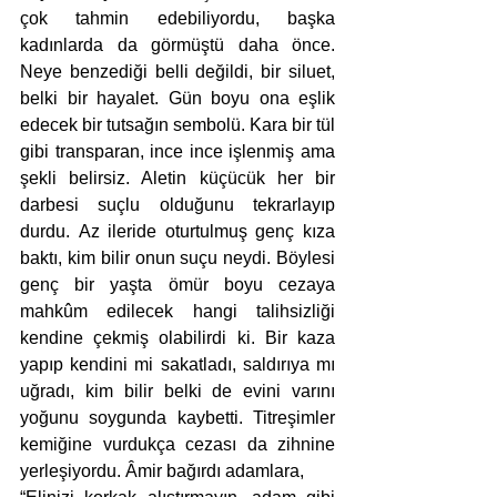
çok tahmin edebiliyordu, başka 
kadınlarda da görmüştü daha önce. 
Neye benzediği belli değildi, bir siluet, 
belki bir hayalet. Gün boyu ona eşlik 
edecek bir tutsağın sembolü. Kara bir tül 
gibi transparan, ince ince işlenmiş ama 
şekli belirsiz. Aletin küçücük her bir 
darbesi suçlu olduğunu tekrarlayıp 
durdu. Az ileride oturtulmuş genç kıza 
baktı, kim bilir onun suçu neydi. Böylesi 
genç bir yaşta ömür boyu cezaya 
mahkûm edilecek hangi talihsizliği 
kendine çekmiş olabilirdi ki. Bir kaza 
yapıp kendini mi sakatladı, saldırıya mı 
uğradı, kim bilir belki de evini varını 
yoğunu soygunda kaybetti. Titreşimler 
kemiğine vurdukça cezası da zihnine 
yerleşiyordu. Âmir bağırdı adamlara,