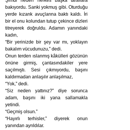
Şimdi neden herkes başka taraflara 
bakıyordu. Sanki yokmuş gibi. Oturduğu 
yerde kızarık avuçlarına baktı kaldı. İri 
bir el onu kolundan tutup çekince dizleri 
titreyerek doğruldu. Adamın yanındaki 
kadın,
“Bir yerinizde bir şey var mı, yoklayın 
bakalım vücudunuzu,” dedi. 
Onun terden ıslanmış kâkülleri gözünün 
önüne girmiş, çantasındakiler yere 
saçılmıştı. Sesi çıkmıyordu, başını 
kaldırmadan anlaşılır anlaşılmaz,
“Yok,” dedi.
“Siz neden yattınız?” diye sorunca 
adam, başını iki yana sallamakla 
yetindi.
“Geçmiş olsun.”
“Hayırlı terhisler,” diyerek onun 
yanından ayrıldılar. 