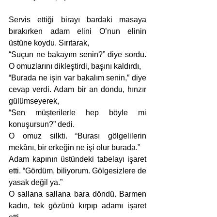
Servis ettiği birayı bardaki masaya 
bırakırken adam elini O’nun elinin 
üstüne koydu. Sırıtarak,
“Suçun ne bakayım senin?” diye sordu. 
O omuzlarını dikleştirdi, başını kaldırdı,
“Burada ne işin var bakalım senin,” diye 
cevap verdi. Adam bir an dondu, hınzır 
gülümseyerek,
“Sen müşterilerle hep böyle mi 
konuşursun?” dedi. 
O omuz silkti. “Burası gölgelilerin 
mekânı, bir erkeğin ne işi olur burada.”
Adam kapının üstündeki tabelayı işaret 
etti. “Gördüm, biliyorum. Gölgesizlere de 
yasak değil ya.”
O sallana sallana bara döndü. Barmen 
kadın, tek gözünü kırpıp adamı işaret 