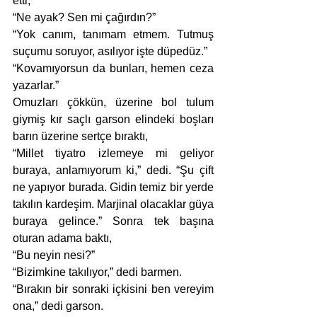
etti,
“Ne ayak? Sen mi çağırdın?”
“Yok canım, tanımam etmem. Tutmuş 
suçumu soruyor, asılıyor işte düpedüz.”
“Kovamıyorsun da bunları, hemen ceza 
yazarlar.”
Omuzları çökkün, üzerine bol tulum 
giymiş kır saçlı garson elindeki boşları 
barın üzerine sertçe bıraktı,
“Millet tiyatro izlemeye mi geliyor 
buraya, anlamıyorum ki,” dedi. “Şu çift 
ne yapıyor burada. Gidin temiz bir yerde 
takılın kardeşim. Marjinal olacaklar güya 
buraya gelince.” Sonra tek başına 
oturan adama baktı,
“Bu neyin nesi?”
“Bizimkine takılıyor,” dedi barmen.
“Bırakın bir sonraki içkisini ben vereyim 
ona,” dedi garson. 