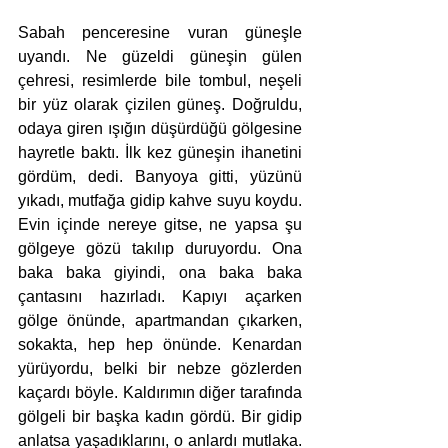
Sabah penceresine vuran güneşle 
uyandı. Ne güzeldi güneşin gülen 
çehresi, resimlerde bile tombul, neşeli 
bir yüz olarak çizilen güneş. Doğruldu, 
odaya giren ışığın düşürdüğü gölgesine 
hayretle baktı. İlk kez güneşin ihanetini 
gördüm, dedi. Banyoya gitti, yüzünü 
yıkadı, mutfağa gidip kahve suyu koydu. 
Evin içinde nereye gitse, ne yapsa şu 
gölgeye gözü takılıp duruyordu. Ona 
baka baka giyindi, ona baka baka 
çantasını hazırladı. Kapıyı açarken 
gölge önünde, apartmandan çıkarken, 
sokakta, hep hep önünde. Kenardan 
yürüyordu, belki bir nebze gözlerden 
kaçardı böyle. Kaldırımın diğer tarafında 
gölgeli bir başka kadın gördü. Bir gidip 
anlatsa yaşadıklarını, o anlardı mutlaka. 