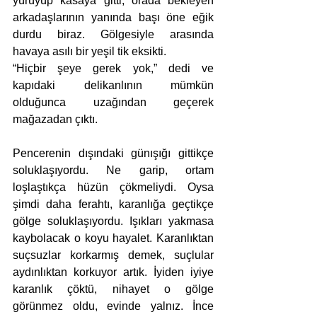
yürüyüp kasaya gitti, orada bekleyen 
arkadaşlarının yanında başı öne eğik 
durdu biraz. Gölgesiyle arasında 
havaya asılı bir yeşil tik eksikti.
“Hiçbir şeye gerek yok,” dedi ve 
kapıdaki delikanlının mümkün 
olduğunca uzağından geçerek 
mağazadan çıktı.
Pencerenin dışındaki günışığı gittikçe 
soluklaşıyordu. Ne garip, ortam 
loşlaştıkça hüzün çökmeliydi. Oysa 
şimdi daha ferahtı, karanlığa geçtikçe 
gölge soluklaşıyordu. Işıkları yakmasa 
kaybolacak o koyu hayalet. Karanlıktan 
suçsuzlar korkarmış demek, suçlular 
aydınlıktan korkuyor artık. İyiden iyiye 
karanlık çöktü, nihayet o gölge 
görünmez oldu, evinde yalnız. İnce 