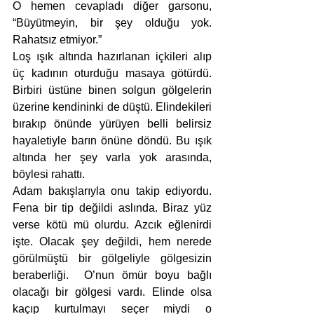
O hemen cevapladı diğer garsonu, 
“Büyütmeyin, bir şey olduğu yok. 
Rahatsız etmiyor.” 
Loş ışık altında hazırlanan içkileri alıp 
üç kadının oturduğu masaya götürdü. 
Birbiri üstüne binen solgun gölgelerin 
üzerine kendininki de düştü. Elindekileri 
bırakıp önünde yürüyen belli belirsiz 
hayaletiyle barın önüne döndü. Bu ışık 
altında her şey varla yok arasında, 
böylesi rahattı. 
Adam bakışlarıyla onu takip ediyordu. 
Fena bir tip değildi aslında. Biraz yüz 
verse kötü mü olurdu. Azcık eğlenirdi 
işte. Olacak şey değildi, hem nerede 
görülmüştü bir gölgeliyle gölgesizin 
beraberliği.  O’nun ömür boyu bağlı 
olacağı bir gölgesi vardı. Elinde olsa 
kaçıp kurtulmayı seçer miydi o 