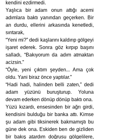
kendini ezdirmedi. 
Yaşlıca bir adam onun attığı acemi 
adımlara baktı yanından geçerken. Bir 
an durdu, ellerini arkasında kenetledi, 
sırıtarak,
“Yeni mi?” dedi kaşlarını kaldırıp gölgeyi 
işaret ederek. Sonra göz kırpıp başını 
salladı, “Bakıyorum da adım atmaktan 
acizsin.” 
“Öyle, yeni çıktım şeyden... Ama çok 
oldu. Yani biraz önce yaptılar.”
“Hadi hadi, halinden belli zaten,” dedi 
adam yüzünü buruşturup. Yoluna 
devam ederken dönüp dönüp baktı ona.
Yüzü kızardı, ensesinden bir ağrı girdi, 
kendisini bulduğu bir banka attı. Kimse 
şu adam gibi tiksinerek bakmamıştı bu 
güne dek ona. Eskiden ben de gizliden 
bir bakış atardım doğrusu gölgelilere, 