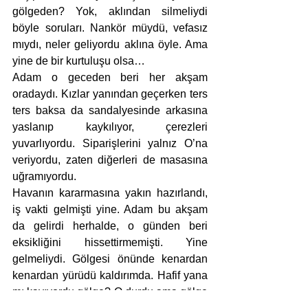
gölgeden? Yok, aklından silmeliydi 
böyle soruları. Nankör müydü, vefasız 
mıydı, neler geliyordu aklına öyle. Ama 
yine de bir kurtuluşu olsa… 
Adam o geceden beri her akşam 
oradaydı. Kızlar yanından geçerken ters 
ters baksa da sandalyesinde arkasına 
yaslanıp kaykılıyor, çerezleri 
yuvarlıyordu. Siparişlerini yalnız O’na 
veriyordu, zaten diğerleri de masasına 
uğramıyordu. 
Havanın kararmasına yakın hazırlandı, 
iş vakti gelmişti yine. Adam bu akşam 
da gelirdi herhalde, o günden beri 
eksikliğini hissettirmemişti. Yine 
gelmeliydi. Gölgesi önünde kenardan 
kenardan yürüdü kaldırımda. Hafif yana 
mı kayıyordu gölge? O durdu ama gölge 