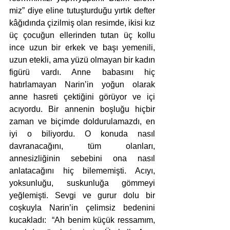
miz” diye eline tutuşturduğu yırtık defter 
kâğıdında çizilmiş olan resimde, ikisi kız 
üç çocuğun ellerinden tutan üç kollu 
ince uzun bir erkek ve başı yemenili, 
uzun etekli, ama yüzü olmayan bir kadın 
figürü vardı. Anne babasını hiç 
hatırlamayan Narin’in yoğun olarak 
anne hasreti çektiğini görüyor ve içi 
acıyordu. Bir annenin boşluğu hiçbir 
zaman ve biçimde doldurulamazdı, en 
iyi o biliyordu. O konuda nasıl 
davranacağını, tüm olanları, 
annesizliğinin sebebini ona nasıl 
anlatacağını hiç bilememişti. Acıyı, 
yoksunluğu, suskunluğa gömmeyi 
yeğlemişti. Sevgi ve gurur dolu bir 
coşkuyla Narin’in çelimsiz bedenini 
kucakladı:  “Ah benim küçük ressamım, 