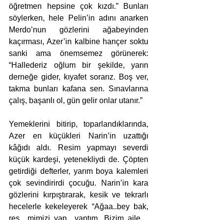
öğretmen hepsine çok kızdı.” Bunları 
söylerken, hele Pelin’in adını anarken 
Merdo’nun gözlerini ağabeyinden 
kaçırması, Azer’in kalbine hançer soktu 
sanki ama önemsemez görünerek: 
“Hallederiz oğlum bir şekilde, yarın 
derneğe gider, kıyafet sorarız. Boş ver, 
takma bunları kafana sen. Sınavlarına 
çalış, başarılı ol, gün gelir onlar utanır.”
Yemeklerini bitirip, toparlandıklarında, 
Azer en küçükleri Narin’in uzattığı 
kâğıdı aldı. Resim yapmayı severdi 
küçük kardeşi, yetenekliydi de. Çöpten 
getirdiği defterler, yarım boya kalemleri 
çok sevindirirdi çocuğu. Narin’in kara 
gözlerini kırpıştırarak, kesik ve tekrarlı 
hecelerle kekeleyerek “Ağaa..bey bak, 
res…mimizi yap…yaptım. Bizim aile…