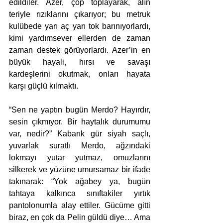
edildiler. Azer, çöp toplayarak, alın 
teriyle rızıklarını çıkarıyor; bu metruk 
kulübede yarı aç yarı tok barınıyorlardı, 
kimi yardımsever ellerden de zaman 
zaman destek görüyorlardı. Azer’in en 
büyük hayali, hırsı ve savaşı 
kardeşlerini okutmak, onları hayata 
karşı güçlü kılmaktı.
“Sen ne yaptın bugün Merdo? Hayırdır, 
sesin çıkmıyor. Bir haytalık durumumu 
var, nedir?” Kabarık gür siyah saçlı, 
yuvarlak suratlı Merdo, ağzındaki 
lokmayı yutar yutmaz, omuzlarını 
silkerek ve yüzüne umursamaz bir ifade 
takınarak: “Yok ağabey ya, bugün 
tahtaya kalkınca sınıftakiler yırtık 
pantolonumla alay ettiler. Gücüme gitti 
biraz, en çok da Pelin güldü diye… Ama 