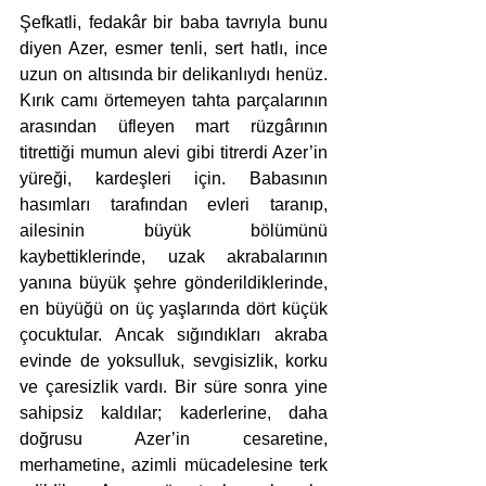
Şefkatli, fedakâr bir baba tavrıyla bunu 
diyen Azer, esmer tenli, sert hatlı, ince 
uzun on altısında bir delikanlıydı henüz. 
Kırık camı örtemeyen tahta parçalarının 
arasından üfleyen mart rüzgârının 
titrettiği mumun alevi gibi titrerdi Azer’in 
yüreği, kardeşleri için. Babasının 
hasımları tarafından evleri taranıp, 
ailesinin büyük bölümünü 
kaybettiklerinde, uzak akrabalarının 
yanına büyük şehre gönderildiklerinde, 
en büyüğü on üç yaşlarında dört küçük 
çocuktular. Ancak sığındıkları akraba 
evinde de yoksulluk, sevgisizlik, korku 
ve çaresizlik vardı. Bir süre sonra yine 
sahipsiz kaldılar; kaderlerine, daha 
doğrusu Azer’in cesaretine, 
merhametine, azimli mücadelesine terk 