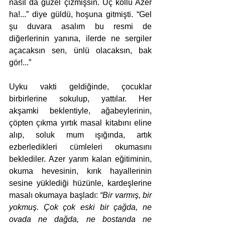
nasıl da güzel çizmişsin. Üç kollu Azer 
ha!...” diye güldü, hoşuna gitmişti. “Gel 
şu duvara asalım bu resmi de 
diğerlerinin yanına, ilerde ne sergiler 
açacaksın sen, ünlü olacaksın, bak 
gör!...”
Uyku vakti geldiğinde, çocuklar 
birbirlerine sokulup, yattılar. Her 
akşamki beklentiyle, ağabeylerinin, 
çöpten çıkma yırtık masal kitabını eline 
alıp, soluk mum ışığında, artık 
ezberledikleri cümleleri okumasını 
beklediler. Azer yarım kalan eğitiminin, 
okuma hevesinin, kırık hayallerinin 
sesine yüklediği hüzünle, kardeşlerine 
masalı okumaya başladı: 
“Bir varmış, bir 
yokmuş. Çok çok eski bir çağda, ne 
ovada ne dağda, ne bostanda ne 