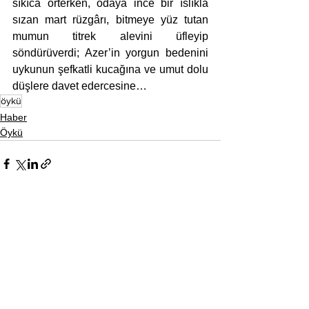
sıkıca örterken, odaya ince bir ıslıkla 
sızan mart rüzgârı, bitmeye yüz tutan 
mumun titrek alevini üfleyip 
söndürüverdi; Azer’in yorgun bedenini 
uykunun şefkatli kucağına ve umut dolu 
düşlere davet edercesine…
öykü
Haber
Öykü
Hepsini Gör
Son Yazılar