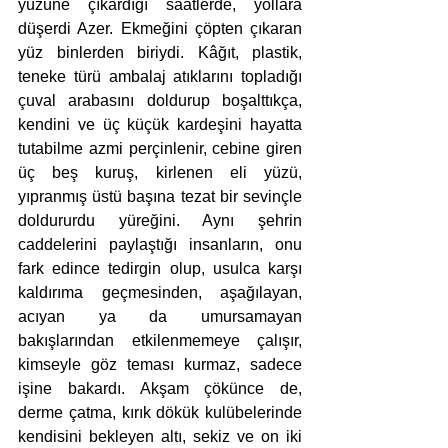
yüzüne çıkardığı saatlerde, yollara 
düşerdi Azer. Ekmeğini çöpten çıkaran 
yüz binlerden biriydi. Kâğıt, plastik, 
teneke türü ambalaj atıklarını topladığı 
çuval arabasını doldurup boşalttıkça, 
kendini ve üç küçük kardeşini hayatta 
tutabilme azmi perçinlenir, cebine giren 
üç beş kuruş, kirlenen eli yüzü, 
yıpranmış üstü başına tezat bir sevinçle 
doldururdu yüreğini. Aynı şehrin 
caddelerini paylaştığı insanların, onu 
fark edince tedirgin olup, usulca karşı 
kaldırıma geçmesinden, aşağılayan, 
acıyan ya da umursamayan 
bakışlarından etkilenmemeye çalışır, 
kimseyle göz teması kurmaz, sadece 
işine bakardı. Akşam çökünce de, 
derme çatma, kırık dökük kulübelerinde 
kendisini bekleyen altı, sekiz ve on iki 