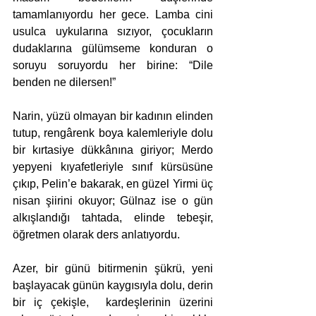
tamamlanıyordu her gece. Lamba cini 
usulca uykularına sızıyor, çocukların 
dudaklarına gülümseme konduran o 
soruyu soruyordu her birine: “Dile 
benden ne dilersen!” 
Narin, yüzü olmayan bir kadının elinden 
tutup, rengârenk boya kalemleriyle dolu 
bir kırtasiye dükkânına giriyor; Merdo 
yepyeni kıyafetleriyle sınıf kürsüsüne 
çıkıp, Pelin’e bakarak, en güzel Yirmi üç 
nisan şiirini okuyor; Gülnaz ise o gün 
alkışlandığı tahtada, elinde tebeşir, 
öğretmen olarak ders anlatıyordu. 
Azer, bir günü bitirmenin şükrü, yeni 
başlayacak günün kaygısıyla dolu, derin 
bir iç çekişle,  kardeşlerinin üzerini 