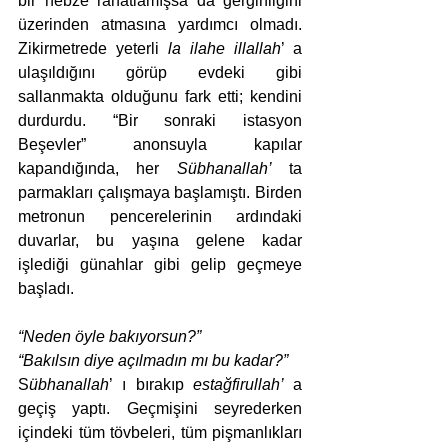
bir nebze rahatlamışsa da gerginliğini 
üzerinden atmasına yardımcı olmadı. 
Zikirmetrede yeterli 
la ilahe illallah
’ a 
ulaşıldığını görüp evdeki gibi 
sallanmakta olduğunu fark etti; kendini 
durdurdu. “Bir sonraki istasyon 
Beşevler” anonsuyla kapılar 
kapandığında, her 
Sübhanallah’
 ta 
parmakları çalışmaya başlamıştı. Birden 
metronun pencerelerinin ardındaki 
duvarlar, bu yaşına gelene kadar 
işlediği günahlar gibi gelip geçmeye 
başladı. 
“Neden öyle bakıyorsun?”
“Bakılsın diye açılmadın mı bu kadar?” 
S
übhanallah
’ ı bırakıp 
estağfirullah’ 
a 
geçiş yaptı. Geçmişini seyrederken 
içindeki tüm tövbeleri, tüm pişmanlıkları 