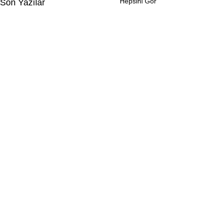
Hepsini Gör
Son Yazılar
Yorumlar
Bir yorum yazın...