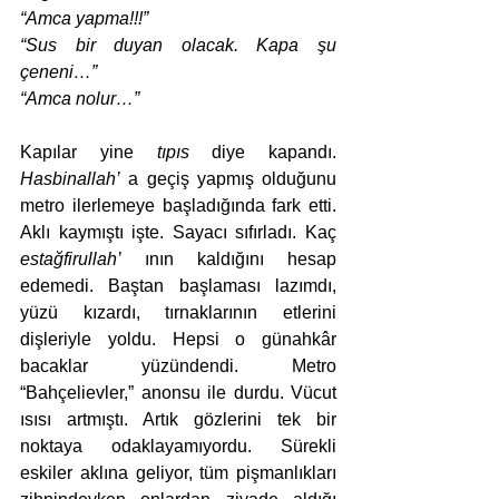
“Amca yapma!!!”
“Sus bir duyan olacak. Kapa şu 
çeneni…”
“Amca nolur…”
Kapılar yine 
tıpıs
 diye kapandı. 
Hasbinallah’
 a geçiş yapmış olduğunu 
metro ilerlemeye başladığında fark etti. 
Aklı kaymıştı işte. Sayacı sıfırladı. Kaç 
estağfirullah’
 ının kaldığını hesap 
edemedi. Baştan başlaması lazımdı, 
yüzü kızardı, tırnaklarının etlerini 
dişleriyle yoldu. Hepsi o günahkâr 
bacaklar yüzündendi. Metro 
“Bahçelievler,” anonsu ile durdu. Vücut 
ısısı artmıştı. Artık gözlerini tek bir 
noktaya odaklayamıyordu. Sürekli 
eskiler aklına geliyor, tüm pişmanlıkları 