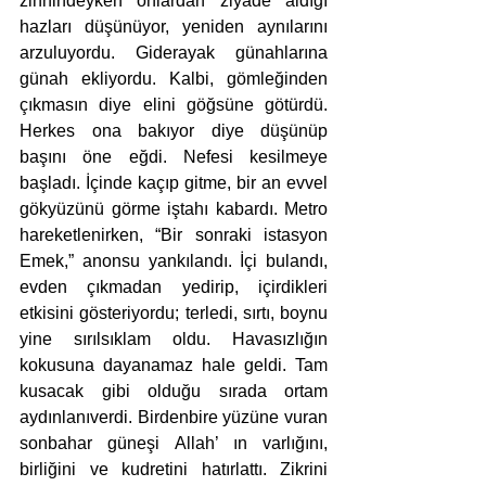
zihnindeyken onlardan ziyade aldığı 
hazları düşünüyor, yeniden aynılarını 
arzuluyordu. Giderayak günahlarına 
günah ekliyordu. Kalbi, gömleğinden 
çıkmasın diye elini göğsüne götürdü. 
Herkes ona bakıyor diye düşünüp 
başını öne eğdi. Nefesi kesilmeye 
başladı. İçinde kaçıp gitme, bir an evvel 
gökyüzünü görme iştahı kabardı. Metro 
hareketlenirken, “Bir sonraki istasyon 
Emek,” anonsu yankılandı. İçi bulandı, 
evden çıkmadan yedirip, içirdikleri 
etkisini gösteriyordu; terledi, sırtı, boynu 
yine sırılsıklam oldu. Havasızlığın 
kokusuna dayanamaz hale geldi. Tam 
kusacak gibi olduğu sırada ortam 
aydınlanıverdi. Birdenbire yüzüne vuran 
sonbahar güneşi Allah’ ın varlığını, 
birliğini ve kudretini hatırlattı. Zikrini 