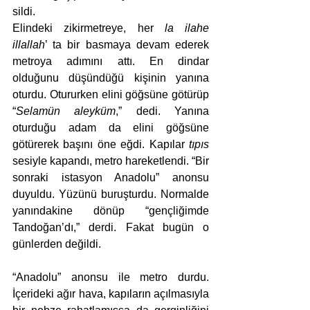
sildi. 
Elindeki zikirmetreye, her 
la ilahe 
illallah
’ ta bir basmaya devam ederek 
metroya adımını attı. En dindar 
olduğunu düşündüğü kişinin yanına 
oturdu. Otururken elini göğsüne götürüp 
“
Selamün aleyküm
,” dedi. Yanına 
oturduğu adam da elini göğsüne 
götürerek başını öne eğdi. Kapılar 
tıpıs
sesiyle kapandı, metro hareketlendi. “Bir 
sonraki istasyon Anadolu” anonsu 
duyuldu. Yüzünü buruşturdu. Normalde 
yanındakine dönüp “gençliğimde 
Tandoğan’dı,” derdi. Fakat bugün o 
günlerden değildi.  
“Anadolu” anonsu ile metro durdu. 
İçerideki ağır hava, kapıların açılmasıyla 