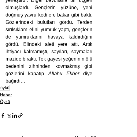
yerleştirdi. Diğer bavullarla bir üçgen 
olmuşlardı. Gençlerin yüzüne, yeni 
doğmuş yavru kedilere bakar gibi baktı. 
Gözlerindeki bulutları gördü. Terden 
sırılsıklam elini yumruk yaptı, gençlerin 
de yumruklarını havaya kaldırdığını 
gördü. Elindeki aleti yere attı. Artık 
ihtiyacı kalmamıştı, sayıları, saymaları 
mazide bıraktı. Tek gayesi yeğeninin ölü 
bedenini zihninden kovmakmış gibi 
gözlerini kapatıp 
Allahu Ekber
 diye 
bağırdı… 
öykü
Haber
Öykü