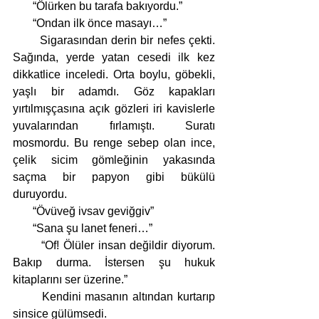
       “Ölürken bu tarafa bakıyordu.”
       “Ondan ilk önce masayı…”
       Sigarasından derin bir nefes çekti. 
Sağında, yerde yatan cesedi ilk kez 
dikkatlice inceledi. Orta boylu, göbekli, 
yaşlı bir adamdı. Göz kapakları 
yırtılmışçasına açık gözleri iri kavislerle 
yuvalarından fırlamıştı. Suratı 
mosmordu. Bu renge sebep olan ince, 
çelik sicim gömleğinin yakasında 
saçma bir papyon gibi bükülü 
duruyordu.  
       “Övüveğ ivsav geviğgiv”
       “Sana şu lanet feneri…”
       “Of! Ölüler insan değildir diyorum. 
Bakıp durma. İstersen şu hukuk 
kitaplarını ser üzerine.”
       Kendini masanın altından kurtarıp 
sinsice gülümsedi.