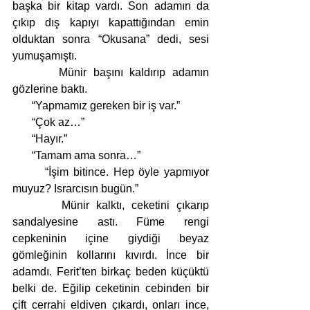
başka bir kitap vardı. Son adamın da 
çıkıp dış kapıyı kapattığından emin 
olduktan sonra “Okusana” dedi, sesi 
yumuşamıştı.
       Münir başını kaldırıp adamın 
gözlerine baktı. 
       “Yapmamız gereken bir iş var.” 
       “Çok az…”
       “Hayır.”
       “Tamam ama sonra…”
       “İşim bitince. Hep öyle yapmıyor 
muyuz? Israrcısın bugün.”
       Münir kalktı, ceketini çıkarıp 
sandalyesine astı. Füme rengi 
cepkeninin içine giydiği beyaz 
gömleğinin kollarını kıvırdı. İnce bir 
adamdı. Ferit’ten birkaç beden küçüktü 
belki de. Eğilip ceketinin cebinden bir 
çift cerrahi eldiven çıkardı, onları ince, 