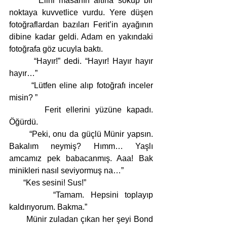
       Elini masanın altına sokup bir 
noktaya kuvvetlice vurdu. Yere düşen 
fotoğraflardan bazıları Ferit’in ayağının 
dibine kadar geldi. Adam en yakındaki 
fotoğrafa göz ucuyla baktı.
       “Hayır!” dedi. “Hayır! Hayır hayır 
hayır…”
       “Lütfen eline alıp fotoğrafı inceler 
misin? ” 
       Ferit ellerini yüzüne kapadı. 
Öğürdü.
       “Peki, onu da güçlü Münir yapsın. 
Bakalım neymiş? Hımm… Yaşlı 
amcamız pek babacanmış. Aaa! Bak 
minikleri nasıl seviyormuş na…”
       “Kes sesini! Sus!”
       “Tamam. Hepsini toplayıp 
kaldırıyorum. Bakma.” 
       Münir zuladan çıkan her şeyi Bond 