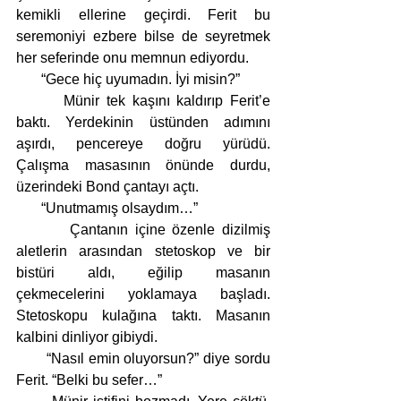
kemikli ellerine geçirdi. Ferit bu 
seremoniyi ezbere bilse de seyretmek 
her seferinde onu memnun ediyordu. 
       “Gece hiç uyumadın. İyi misin?”
       Münir tek kaşını kaldırıp Ferit’e 
baktı. Yerdekinin üstünden adımını 
aşırdı, pencereye doğru yürüdü. 
Çalışma masasının önünde durdu, 
üzerindeki Bond çantayı açtı.
       “Unutmamış olsaydım…”
        Çantanın içine özenle dizilmiş 
aletlerin arasından stetoskop ve bir 
bistüri aldı, eğilip masanın 
çekmecelerini yoklamaya başladı. 
Stetoskopu kulağına taktı. Masanın 
kalbini dinliyor gibiydi.
       “Nasıl emin oluyorsun?” diye sordu 
Ferit. “Belki bu sefer…”