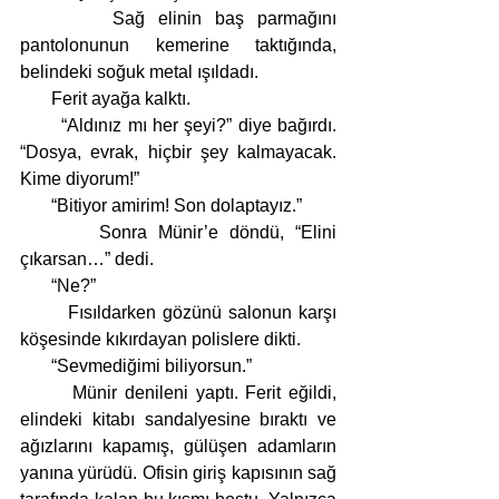
       Sağ elinin baş parmağını 
pantolonunun kemerine taktığında, 
belindeki soğuk metal ışıldadı.
       Ferit ayağa kalktı.
       “Aldınız mı her şeyi?” diye bağırdı. 
“Dosya, evrak, hiçbir şey kalmayacak. 
Kime diyorum!”
       “Bitiyor amirim! Son dolaptayız.”
       Sonra Münir’e döndü, “Elini 
çıkarsan…” dedi.
       “Ne?”
       Fısıldarken gözünü salonun karşı 
köşesinde kıkırdayan polislere dikti. 
       “Sevmediğimi biliyorsun.” 
       Münir denileni yaptı. Ferit eğildi, 
elindeki kitabı sandalyesine bıraktı ve 
ağızlarını kapamış, gülüşen adamların 
yanına yürüdü. Ofisin giriş kapısının sağ 