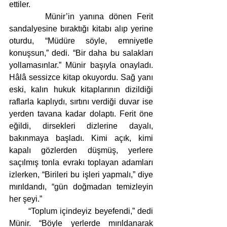
ettiler.
       Münir’in yanına dönen Ferit 
sandalyesine bıraktığı kitabı alıp yerine 
oturdu, “Müdüre söyle, emniyetle 
konuşsun,” dedi. “Bir daha bu salakları 
yollamasınlar.” Münir başıyla onayladı. 
Hâlâ sessizce kitap okuyordu. Sağ yanı 
eski, kalın hukuk kitaplarının dizildiği 
raflarla kaplıydı, sırtını verdiği duvar ise 
yerden tavana kadar dolaptı. Ferit öne 
eğildi, dirsekleri dizlerine dayalı, 
bakınmaya başladı. Kimi açık, kimi 
kapalı gözlerden düşmüş, yerlere 
saçılmış tonla evrakı toplayan adamları 
izlerken, “Birileri bu işleri yapmalı,” diye 
mırıldandı, “gün doğmadan temizleyin 
her şeyi.”
       “Toplum içindeyiz beyefendi,” dedi 
Münir. “Böyle yerlerde mırıldanarak 