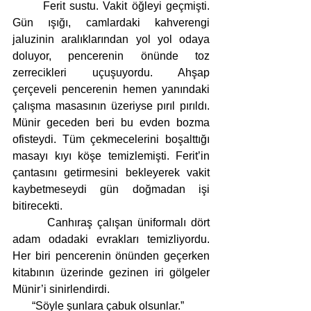
       Ferit sustu. Vakit öğleyi geçmişti. 
Gün ışığı, camlardaki kahverengi 
jaluzinin aralıklarından yol yol odaya 
doluyor, pencerenin önünde toz 
zerrecikleri uçuşuyordu. Ahşap 
çerçeveli pencerenin hemen yanındaki 
çalışma masasının üzeriyse pırıl pırıldı. 
Münir geceden beri bu evden bozma 
ofisteydi. Tüm çekmecelerini boşalttığı 
masayı kıyı köşe temizlemişti. Ferit’in 
çantasını getirmesini bekleyerek vakit 
kaybetmeseydi gün doğmadan işi 
bitirecekti.
       Canhıraş çalışan üniformalı dört 
adam odadaki evrakları temizliyordu. 
Her biri pencerenin önünden geçerken 
kitabının üzerinde gezinen iri gölgeler 
Münir’i sinirlendirdi.
       “Söyle şunlara çabuk olsunlar.”