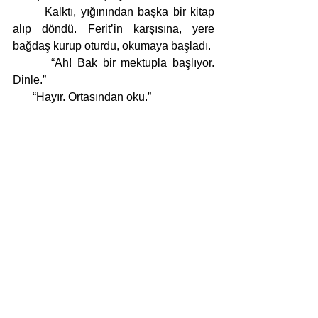
       Kalktı, yığınından başka bir kitap 
alıp döndü. Ferit’in karşısına, yere 
bağdaş kurup oturdu, okumaya başladı. 
       “Ah! Bak bir mektupla başlıyor. 
Dinle.”
       “Hayır. Ortasından oku.”
       “Bu huyun, tırnak makası 
biriktirmenden daha tuhaf.”
       “Sonunu da bilmek istemiyorum.”
       “Hiçbirininkini okutmadın ki. Geçen 
sefer meraktan kıvrandın gerçi. O hâlini 
izlemek eğlenceliydi. Anlamıyorum… 
Başını veya sonunu bilmediğin 
hikâyeleri dinlemenin nesini 
seviyorsun? Sen bir yazarsın!”
       Ferit kederli yüzü yere dönük, 
konuştu.
       “Yalnızca adını bildiğim biriyle, 