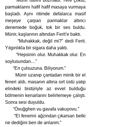
       Münir istifini bozmadı. Yere çöktü, 
parmaklarını hafif hafif masaya vurmaya 
başladı. Aynı ritimde defalarca masif 
meşeye çarpan parmaklar altıncı 
denemede boğuk, tok bir ses buldu. 
Münir, kaşlarının altından Ferit’e baktı. 
       “Muhakkak, değil mi?” dedi Ferit. 
Yılgınlıkla bir sigara daha yaktı.
       “Hepsinin olur. Muhakkak olur. En 
soylusundan…”
       “En çulsuzuna. Biliyorum.”
       Münir uzanıp çantadan minik bir el 
feneri aldı, masanın altına sırt üstü yatıp 
elindeki bistüriyle az evvel bulduğu 
bölmenin kenarlarını belirlemeye çalıştı. 
Sonra sesi duyuldu.
       “Övuğghen vu gavafa vakuyovu.”
       “El fenerini ağzından çıkarsan belki 
ne dediğini ben de anlarım.”