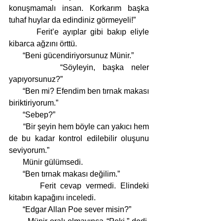
konuşmamalı insan. Korkarım başka 
tuhaf huylar da edindiniz görmeyeli!”
       Ferit’e ayıplar gibi bakıp eliyle 
kibarca ağzını örttü.
       “Beni gücendiriyorsunuz Münir.”
       “Söyleyin, başka neler 
yapıyorsunuz?”
       “Ben mi? Efendim ben tırnak makası 
biriktiriyorum.”
       “Sebep?”
       “Bir şeyin hem böyle can yakıcı hem 
de bu kadar kontrol edilebilir oluşunu 
seviyorum.”
       Münir gülümsedi.
       “Ben tırnak makası değilim.”     
       Ferit cevap vermedi. Elindeki 
kitabın kapağını inceledi.
       “Edgar Allan Poe sever misin?”