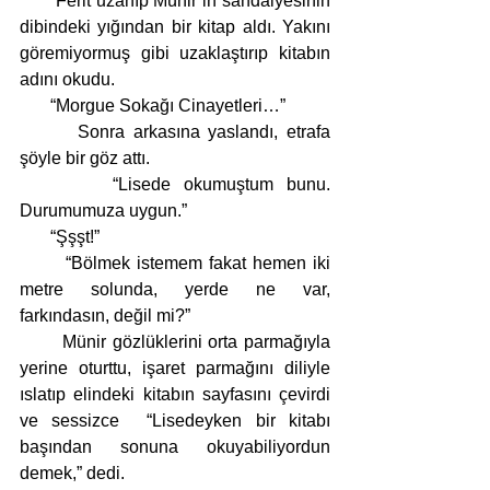
       Ferit uzanıp Münir’in sandalyesinin 
dibindeki yığından bir kitap aldı. Yakını 
göremiyormuş gibi uzaklaştırıp kitabın 
adını okudu.
       “Morgue Sokağı Cinayetleri…” 
       Sonra arkasına yaslandı, etrafa 
şöyle bir göz attı.
       “Lisede okumuştum bunu. 
Durumumuza uygun.”
       “Şşşt!”
       “Bölmek istemem fakat hemen iki 
metre solunda, yerde ne var, 
farkındasın, değil mi?”
       Münir gözlüklerini orta parmağıyla 
yerine oturttu, işaret parmağını diliyle 
ıslatıp elindeki kitabın sayfasını çevirdi 
ve sessizce  “Lisedeyken bir kitabı 
başından sonuna okuyabiliyordun 
demek,” dedi.