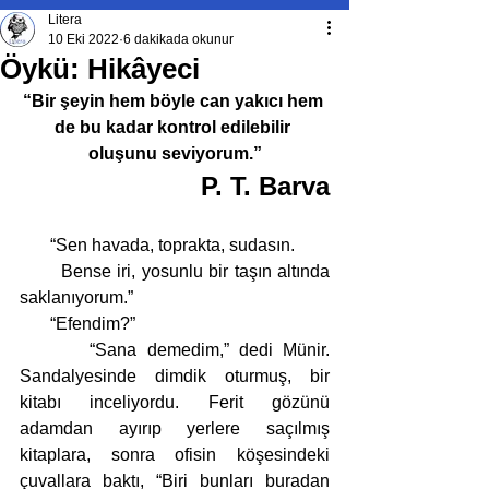
Litera
10 Eki 2022
6 dakikada okunur
Öykü: Hikâyeci
“Bir şeyin hem böyle can yakıcı hem 
de bu kadar kontrol edilebilir 
oluşunu seviyorum.”
P. T. Barva
       “Sen havada, toprakta, sudasın.
       Bense iri, yosunlu bir taşın altında 
saklanıyorum.”
       “Efendim?”
       “Sana demedim,” dedi Münir. 
Sandalyesinde dimdik oturmuş, bir 
kitabı inceliyordu. Ferit gözünü 
adamdan ayırıp yerlere saçılmış 
kitaplara, sonra ofisin köşesindeki 
çuvallara baktı, “Biri bunları buradan 