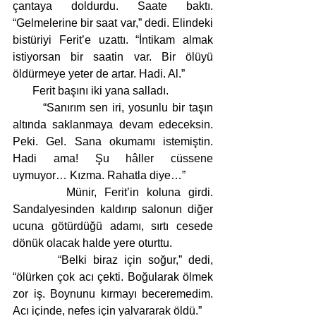
çantaya doldurdu. Saate baktı. 
“Gelmelerine bir saat var,” dedi. Elindeki 
bistüriyi Ferit’e uzattı. “İntikam almak 
istiyorsan bir saatin var. Bir ölüyü 
öldürmeye yeter de artar. Hadi. Al.”
       Ferit başını iki yana salladı.
       “Sanırım sen iri, yosunlu bir taşın 
altında saklanmaya devam edeceksin. 
Peki. Gel. Sana okumamı istemiştin. 
Hadi ama! Şu hâller cüssene 
uymuyor… Kızma. Rahatla diye…”
       Münir, Ferit’in koluna girdi. 
Sandalyesinden kaldırıp salonun diğer 
ucuna götürdüğü adamı, sırtı cesede 
dönük olacak halde yere oturttu. 
       “Belki biraz için soğur,” dedi, 
“ölürken çok acı çekti. Boğularak ölmek 
zor iş. Boynunu kırmayı beceremedim. 
Acı içinde, nefes için yalvararak öldü.”