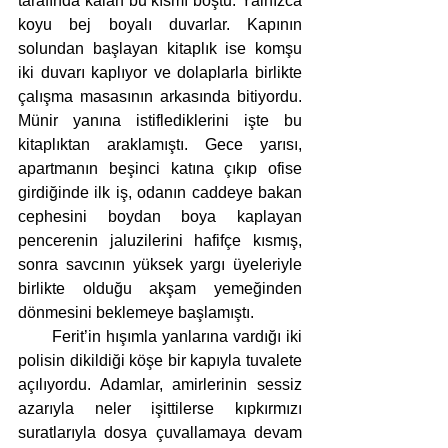
tarafında kalan bu kısmı boştu. Yalnızca 
koyu bej boyalı duvarlar. Kapının 
solundan başlayan kitaplık ise komşu 
iki duvarı kaplıyor ve dolaplarla birlikte 
çalışma masasının arkasında bitiyordu. 
Münir yanına istiflediklerini işte bu 
kitaplıktan araklamıştı. Gece yarısı, 
apartmanın beşinci katına çıkıp ofise 
girdiğinde ilk iş, odanın caddeye bakan 
cephesini boydan boya kaplayan 
pencerenin jaluzilerini hafifçe kısmış, 
sonra savcının yüksek yargı üyeleriyle 
birlikte olduğu akşam yemeğinden 
dönmesini beklemeye başlamıştı.
       Ferit’in hışımla yanlarına vardığı iki 
polisin dikildiği köşe bir kapıyla tuvalete 
açılıyordu. Adamlar, amirlerinin sessiz 
azarıyla neler işittilerse kıpkırmızı 
suratlarıyla dosya çuvallamaya devam 