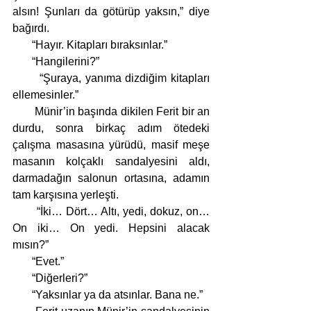
alsın! Şunları da götürüp yaksın,” diye 
bağırdı.
       “Hayır. Kitapları bıraksınlar.”
       “Hangilerini?” 
       “Şuraya, yanıma dizdiğim kitapları 
ellemesinler.”
       Münir’in başında dikilen Ferit bir an 
durdu, sonra birkaç adım ötedeki 
çalışma masasına yürüdü, masif meşe 
masanın kolçaklı sandalyesini aldı, 
darmadağın salonun ortasına, adamın 
tam karşısına yerleşti. 
       “İki… Dört… Altı, yedi, dokuz, on… 
On iki… On yedi. Hepsini alacak 
mısın?”
       “Evet.”
       “Diğerleri?” 
       “Yaksınlar ya da atsınlar. Bana ne.”