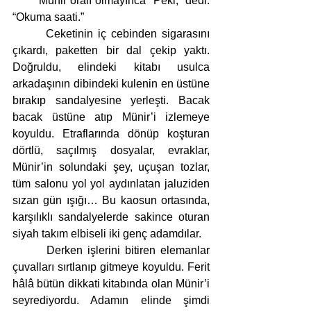
       Münir oralı olmayınca “Peki,” dedi. 
“Okuma saati.”
       Ceketinin iç cebinden sigarasını 
çıkardı, paketten bir dal çekip yaktı. 
Doğruldu, elindeki kitabı usulca 
arkadaşının dibindeki kulenin en üstüne 
bırakıp sandalyesine yerleşti. Bacak 
bacak üstüne atıp Münir’i izlemeye 
koyuldu. Etraflarında dönüp koşturan 
dörtlü, saçılmış dosyalar, evraklar, 
Münir’in solundaki şey, uçuşan tozlar, 
tüm salonu yol yol aydınlatan jaluziden 
sızan gün ışığı… Bu kaosun ortasında, 
karşılıklı sandalyelerde sakince oturan 
siyah takım elbiseli iki genç adamdılar. 
       Derken işlerini bitiren elemanlar 
çuvalları sırtlanıp gitmeye koyuldu. Ferit 
hâlâ bütün dikkati kitabında olan Münir’i 
seyrediyordu. Adamın elinde şimdi 