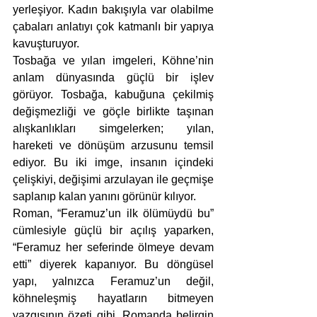
yerleşiyor. Kadın bakışıyla var olabilme 
çabaları anlatıyı çok katmanlı bir yapıya 
kavuşturuyor.
Tosbağa ve yılan imgeleri, Köhne’nin 
anlam dünyasında güçlü bir işlev 
görüyor. Tosbağa, kabuğuna çekilmiş 
değişmezliği ve göçle birlikte taşınan 
alışkanlıkları simgelerken; yılan, 
hareketi ve dönüşüm arzusunu temsil 
ediyor. Bu iki imge, insanın içindeki 
çelişkiyi, değişimi arzulayan ile geçmişe 
saplanıp kalan yanını görünür kılıyor. 
Roman, “Feramuz’un ilk ölümüydü bu” 
cümlesiyle güçlü bir açılış yaparken, 
“Feramuz her seferinde ölmeye devam 
etti” diyerek kapanıyor. Bu döngüsel 
yapı, yalnızca Feramuz’un değil, 
köhneleşmiş hayatların bitmeyen 
yazgısının özeti gibi. Romanda belirgin 