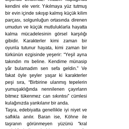
kendini ele verir. Yıkılmaya yüz tutmuş 
bir evin içinde sıkışıp kalmış küçük kilim 
parçası, solgunluğun ortasında direnen 
umudun ve küçük mutluluklarla hayatta 
kalma mücadelesinin görsel karşılığı 
gibidir. Karakterler kimi zaman bir 
oyunla tutunur hayata, kimi zaman bir 
türkünün ezgisinde yeşerir: “Yeşil ayna 
takındın mı beline. Kendime münasip 
yâr bulamadım sen sefa geldin.” Ve 
fakat öyle şeyler yaşar ki karakterler 
peşi sıra, “Birbirine ulanmış tepelerin 
yumuşaklığında nennilenen çayırların 
bitmez tükenmez can sıkıntısı” cümlesi 
kulağınızda yankılanır bir anda. 
Taşra, edebiyatta genellikle iyi niyet ve 
saflıkla anılır. Baran ise, Köhne ile 
taşranın görünmeyen yüzünü “kral 