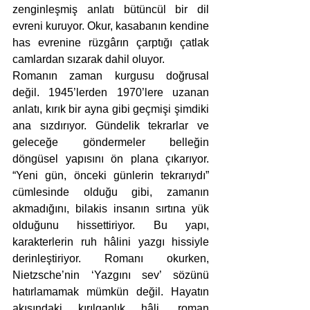
zenginleşmiş anlatı bütüncül bir dil 
evreni kuruyor. Okur, kasabanın kendine 
has evrenine rüzgârın çarptığı çatlak 
camlardan sızarak dahil oluyor. 
Romanın zaman kurgusu doğrusal 
değil. 1945’lerden 1970’lere uzanan 
anlatı, kırık bir ayna gibi geçmişi şimdiki 
ana sızdırıyor. Gündelik tekrarlar ve 
geleceğe göndermeler belleğin 
döngüsel yapısını ön plana çıkarıyor. 
“Yeni gün, önceki günlerin tekrarıydı” 
cümlesinde olduğu gibi, zamanın 
akmadığını, bilakis insanın sırtına yük 
olduğunu hissettiriyor. Bu yapı, 
karakterlerin ruh hâlini yazgı hissiyle 
derinleştiriyor. Romanı okurken, 
Nietzsche’nin ‘Yazgını sev’ sözünü 
hatırlamamak mümkün değil. Hayatın 
akışındaki kırılganlık hâli, roman 