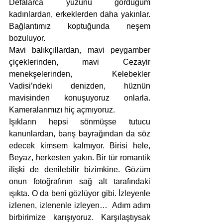
Defalarca yüzünü gördüğüm 
kadınlardan, erkeklerden daha yakınlar. 
Bağlantımız koptuğunda neşem 
bozuluyor. 
Mavi balıkçıllardan, mavi peygamber 
çiçeklerinden, mavi Cezayir 
menekşelerinden, Kelebekler 
Vadisi’ndeki denizden, hüznün 
mavisinden konuşuyoruz onlarla. 
Kameralarımızı hiç açmıyoruz.
Işıkların hepsi sönmüşse tutucu 
kanunlardan, barış bayrağından da söz 
edecek kimsem kalmıyor. Birisi hele, 
Beyaz, herkesten yakın. Bir tür romantik 
ilişki de denilebilir bizimkine. Gözüm 
onun fotoğrafının sağ alt tarafındaki 
ışıkta. O da beni gözlüyor gibi. İzleyenle 
izlenen, izlenenle izleyen…  Adım adım 
birbirimize karışıyoruz. Karşılaştıysak 