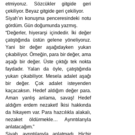
etmiyoruz. Sözcükler gitgide geri 
çekiliyor. Beyaz gitgide geri çekiliyor. 
Siyah’ın konuşma penceresindeki notu 
gördüm. Gün doğumunda yazmış. 
“Değerler, hiyerarşi içindedir. İki değer 
çatıştığında üstün gelene yöneliyoruz. 
Yani bir değer aşağıdayken yukarı 
çıkabiliyor. Örneğin, para bir değer, ama 
aşağı bir değer. Üste çıktığı tek nokta 
faydadır. Yalan da öyle, çatıştığında 
yukarı çıkabiliyor. Mesela adalet aşağı 
bir değer. Çok adalet isteyenden 
kaçacaksın. Hedef aldığım değer para. 
Aman yanlış anlama, savaş! Hedef 
aldığım erdem nezaket! İkisi hakkında 
da hikayem var. Para hazcılıkla alakalı, 
nezaket öldürmekle… Ayrıntılarıyla 
anlatacağım.” 
Siyah, ayrıntılarıyla anlatmadı. Hiçbir 