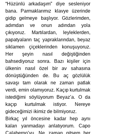
“Hüzünlü arkadaşım” diye sesleniyor 
bana. Parmaklarımız klavye üzerinde 
gidip gelmeye başlıyor. Gözlerimden, 
adımdan ve onun adından yola 
çıkıyoruz. Martılardan, leyleklerden, 
papatyaların taç yapraklarından, beyaz 
siklamen çiçeklerinden konuşuyoruz. 
Her şeyin nasıl değiştiğinden 
bahsediyoruz sonra. Bazı kişiler için 
ülkenin nasıl özel bir av sahasına 
dönüştüğünden de. Bu aç gözlülük 
savaşı tam olarak ne zaman patlak 
verdi, emin olamıyoruz. Kaçıp kurtulmak 
istediğimi söylüyorum Beyaz’a. O da 
kaçıp kurtulmak istiyor. Nereye 
gideceğimizi ikimiz de bilmiyoruz. 
Birkaç yıl öncesine kadar hep aynı 
kalan yarımadayı anlatıyorum. Capo 
Calaberno’yu. Ne zaman gitsem her 