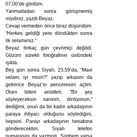
07.00’de gördüm. 
Yarımadadan sonra görüşmemiş 
miydiniz, yazdı Beyaz. 
Cevap vermeden önce biraz düşündüm. 
“Herkes geldiği yere döndükten sonra 
ilk selamımız.“
Beyaz birkaç gün çevrimiçi değildi. 
Gözüm sürekli fotoğrafının üstündeki 
ışıkta. 
Beş gün sonra Siyah, 23.59’da, “Mavi 
selam, iyi misin?” yazıp arkasını da 
getirince Beyaz’ın penceresini açtım. 
Olanı biteni anlattım. “Bir şey 
söyleyeceksin sanırım, dinliyorum.” 
dediğimi, onun da bir kadın arkadaşının 
paraya ihtiyacı olduğunu söylediğini, 
hepsini. Parayı arkadaşının hesabına 
gönderecektim. Siyah telefon 
numarasını da yazmıştı. Şüphem varsa 