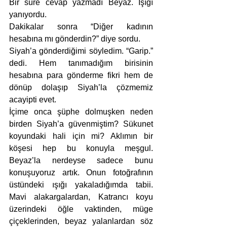
Bir süre cevap yazmadı Beyaz. Işığı 
yanıyordu. 
Dakikalar sonra “Diğer kadının 
hesabına mı gönderdin?” diye sordu.
Siyah’a gönderdiğimi söyledim. “Garip.” 
dedi. Hem tanımadığım birisinin 
hesabına para gönderme fikri hem de 
dönüp dolaşıp Siyah’la çözmemiz 
acayipti evet. 
İçime onca şüphe dolmuşken neden 
birden Siyah’a güvenmiştim? Sükunet 
koyundaki hali için mi? Aklımın bir 
köşesi hep bu konuyla meşgul. 
Beyaz’la nerdeyse sadece bunu 
konuşuyoruz artık. Onun fotoğrafının 
üstündeki ışığı yakaladığımda tabii. 
Mavi alakargalardan, Katrancı koyu 
üzerindeki öğle vaktinden, müge 
çiçeklerinden, beyaz yalanlardan söz 