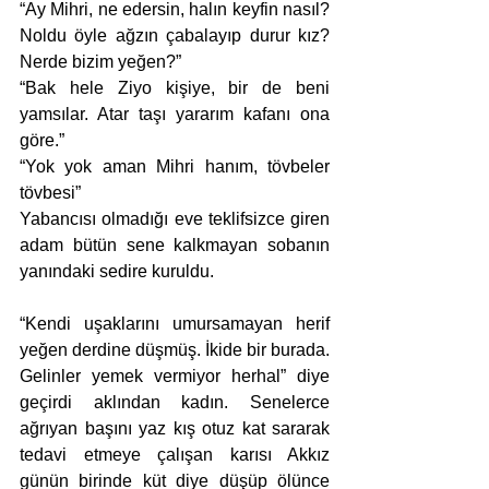
“Ay Mihri, ne edersin, halın keyfin nasıl? 
Noldu öyle ağzın çabalayıp durur kız? 
Nerde bizim yeğen?”
“Bak hele Ziyo kişiye, bir de beni 
yamsılar. Atar taşı yararım kafanı ona 
göre.”
“Yok yok aman Mihri hanım, tövbeler 
tövbesi”
Yabancısı olmadığı eve teklifsizce giren 
adam bütün sene kalkmayan sobanın 
yanındaki sedire kuruldu.
“Kendi uşaklarını umursamayan herif 
yeğen derdine düşmüş. İkide bir burada. 
Gelinler yemek vermiyor herhal” diye 
geçirdi aklından kadın. Senelerce 
ağrıyan başını yaz kış otuz kat sararak 
tedavi etmeye çalışan karısı Akkız 
günün birinde küt diye düşüp ölünce 