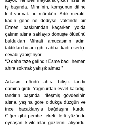
atıyor. Yeniden meydana çıkan insanlar 
iş başında. Mihri’nin, komşunun diline 
kilit vurmak ne mümkün. Artık meraklı 
kadın gene ne dediyse, vaktinde bir 
Ermeni baskınından kaçarken yolda 
çalının altına saklayıp dönüşte ölüsünü 
buldukları Mihrali amucasının adını 
taktıkları bu adı gibi cabbar kadın sertçe 
cevabı yapıştırıyor: 
“O daha taze gelindir Esme bacı, hemen 
ahıra sokmak yakışık almaz!” 
Arkasını döndü ahıra bitişik tandır 
damına girdi. Yağmurdan evvel kaladığı 
tandırın başında irileşmiş gövdesinin 
altına, yaşına göre oldukça düzgün ve 
ince bacaklarıyla bağdaşını kurdu. 
Ciğer gibi pembe lekeli, terli yüzünde 
oynaşan kıvılcımlar gözlerini alıyordu. 