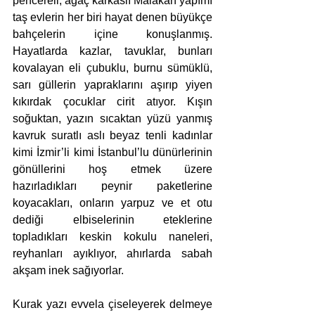
pencereli, ağaç karkaslı Malakan yapımı 
taş evlerin her biri hayat denen büyükçe 
bahçelerin içine konuşlanmış. 
Hayatlarda kazlar, tavuklar, bunları 
kovalayan eli çubuklu, burnu sümüklü, 
sarı güllerin yapraklarını aşırıp yiyen 
kıkırdak çocuklar cirit atıyor. Kışın 
soğuktan, yazın sıcaktan yüzü yanmış 
kavruk suratlı aslı beyaz tenli kadınlar 
kimi İzmir’li kimi İstanbul’lu dünürlerinin 
gönüllerini hoş etmek üzere 
hazırladıkları peynir paketlerine 
koyacakları, onların yarpuz ve et otu 
dediği elbiselerinin eteklerine 
topladıkları keskin kokulu naneleri, 
reyhanları ayıklıyor, ahırlarda sabah 
akşam inek sağıyorlar.   
Kurak yazı evvela çiseleyerek delmeye 