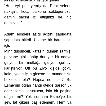
iki kış bitmediydi. Hey gidi günler”   
“Hee eyi poh yemişiniz. Pencerelerin 
nakışını, koca balkonu söktüğünüzü, 
damın sacını iç ettiğinizi de hiç 
demezsin”
Adam elindeki azığı ağzını şapırdata 
şapırdata bitirdi. Üstüne bir bardak su 
içti.
Mihri düşünceli, kafasını duman sarmış, 
pervane gibi dönüp duruyor, bir odaya 
giriyor, bir mutfağa gidiyor çorbayı 
karıştırıyor. Off bu Ziyo kişide çöktü 
kaldı, yedin içtin gitsene be mundar. Ne 
beklersin ola? Napsa ne etse? Bu 
Esme’nin oğlan hangi otelde garsonluk 
eder, sorsa soruştursa, işin bir peşine 
düşse mi? Yok sormam Esme’ye bir 
şey, laf çıkarır baş edemem. Hem ya 