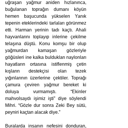
uğraşan yağmur aniden hızlanınca, 
buğulanan toprağın dumanı köyün 
hemen başucunda yükselen Yanık 
tepenin eteklerindeki tarlaları görünmez 
etti. Harman yerinin tadı kaçtı. Ahali 
hayvanlarını toplayıp inlerine çekilme 
telaşına düştü. Konu komşu bir olup 
yağmurdan kamaşan gözleriyle 
göğüsleri ine kalka buldukları naylonları 
hayatların ortasına istiflenmiş çetin 
kışların destekçisi olan tezek 
yığınlarının üzerlerine çektiler. Toprağı 
çamura çeviren yağmur bereket ki 
doluya vurmamıştı. “Ekinler 
mahvolsaydı işimiz işti” diye söylendi 
Mihri. “Gözle dur sonra Zeki Bey sütü, 
peyniri kaçtan alacak diye.” 
Buralarda insanın nefesini donduran, 