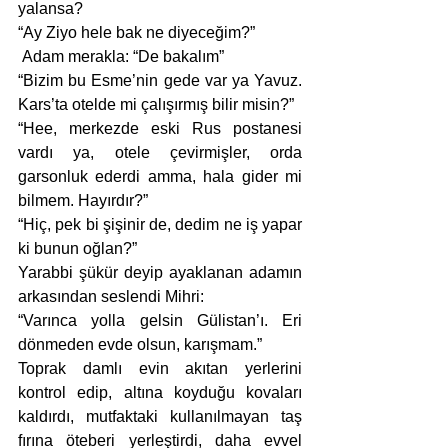
yalansa?
“Ay Ziyo hele bak ne diyeceğim?”
 Adam merakla: “De bakalım”
“Bizim bu Esme’nin gede var ya Yavuz. 
Kars’ta otelde mi çalışırmış bilir misin?”
“Hee, merkezde eski Rus postanesi 
vardı ya, otele çevirmişler, orda 
garsonluk ederdi amma, hala gider mi 
bilmem. Hayırdır?”
“Hiç, pek bi şişinir de, dedim ne iş yapar 
ki bunun oğlan?”
Yarabbi şükür deyip ayaklanan adamın 
arkasından seslendi Mihri:
“Varınca yolla gelsin Gülistan’ı. Eri 
dönmeden evde olsun, karışmam.”   
Toprak damlı evin akıtan yerlerini 
kontrol edip, altına koyduğu kovaları 
kaldırdı, mutfaktaki kullanılmayan taş 
fırına öteberi yerleştirdi, daha evvel 