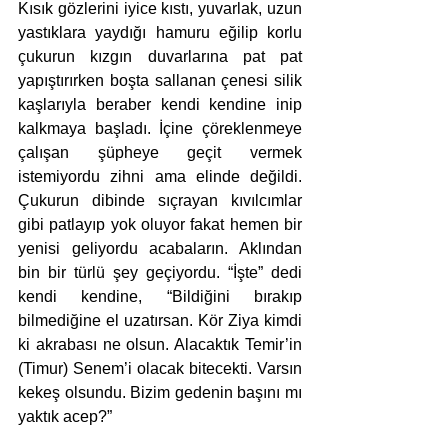
Kısık gözlerini iyice kıstı, yuvarlak, uzun 
yastıklara yaydığı hamuru eğilip korlu 
çukurun kızgın duvarlarına pat pat 
yapıştırırken boşta sallanan çenesi silik 
kaşlarıyla beraber kendi kendine inip 
kalkmaya başladı. İçine çöreklenmeye 
çalışan şüpheye geçit vermek 
istemiyordu zihni ama elinde değildi. 
Çukurun dibinde sıçrayan kıvılcımlar 
gibi patlayıp yok oluyor fakat hemen bir 
yenisi geliyordu acabaların. Aklından 
bin bir türlü şey geçiyordu. “İşte” dedi 
kendi kendine, “Bildiğini bırakıp 
bilmediğine el uzatırsan. Kör Ziya kimdi 
ki akrabası ne olsun. Alacaktık Temir’in 
(Timur) Senem’i olacak bitecekti. Varsın 
kekeş olsundu. Bizim gedenin başını mı 
yaktık acep?” 