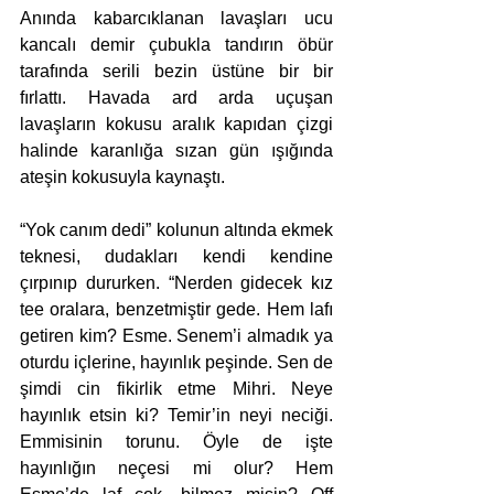
Anında kabarcıklanan lavaşları ucu 
kancalı demir çubukla tandırın öbür 
tarafında serili bezin üstüne bir bir 
fırlattı. Havada ard arda uçuşan 
lavaşların kokusu aralık kapıdan çizgi 
halinde karanlığa sızan gün ışığında 
ateşin kokusuyla kaynaştı. 
“Yok canım dedi” kolunun altında ekmek 
teknesi, dudakları kendi kendine 
çırpınıp dururken. “Nerden gidecek kız 
tee oralara, benzetmiştir gede. Hem lafı 
getiren kim? Esme. Senem’i almadık ya 
oturdu içlerine, hayınlık peşinde. Sen de 
şimdi cin fikirlik etme Mihri. Neye 
hayınlık etsin ki? Temir’in neyi neciği. 
Emmisinin torunu. Öyle de işte 
hayınlığın neçesi mi olur? Hem 