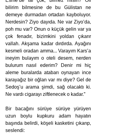
Esme’de laf çok, bilmez misin? Off 
bilirim bilmesine de bu Gülistan ne 
demeye durmadan ortadan kayboluyor. 
Nerdesin? Ziyo dayıda. Ne var Ziyo’da, 
poh mu var? Onun o küçük gelin var ya 
çok fenadır, bizimkini yoldan çıkarır 
vallah. Akşama kadar dırdırda. Ayağını 
kesmeli oradan amma... Varayım Kars’a 
ineyim bulayım o oteli desem, nerden 
bulurum nasıl ederim? Denir mi hiç 
aleme buralarda atabarı oynayan ince 
karayağız bir oğlan var mı diye? Gel de 
Sedoş’u arama şimdi, sağ olacaktı ki. 
Ne vardı cigarayı ziftlenecek o kadar.”
Bir bacağını sürüye sürüye yürüyen 
uzun boylu kupkuru adam hayatın 
başında belirdi, köşeli kasketini çıkarıp, 
seslendi:  