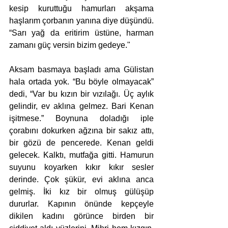
kesip kuruttuğu hamurları akşama 
haşlarım çorbanın yanına diye düşündü. 
“Sarı yağ da eritirim üstüne, harman 
zamanı güç versin bizim gedeye."
Aksam basmaya başladı ama Gülistan 
hala ortada yok. “Bu böyle olmayacak” 
dedi, “Var bu kızın bir vızılağı. Üç aylık 
gelindir, ev aklına gelmez. Bari Kenan 
işitmese.” Boynuna doladığı iple 
çorabını dokurken ağzına bir sakız attı, 
bir gözü de pencerede. Kenan geldi 
gelecek. Kalktı, mutfağa gitti. Hamurun 
suyunu koyarken kıkır kıkır sesler 
derinde. Çok şükür, evi aklına anca 
gelmiş. İki kız bir olmuş gülüşüp 
dururlar. Kapının önünde kepçeyle 
dikilen kadını görünce birden bir 