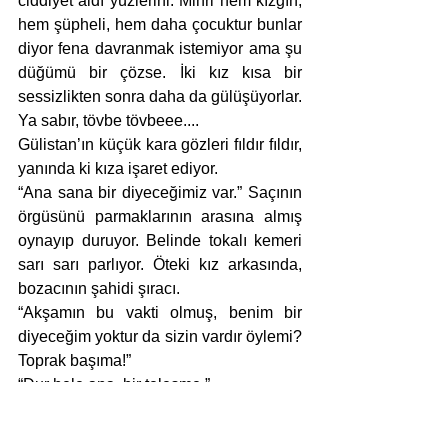
ciddiyet aldı yüzlerini. Mihri hem kızgın, 
hem şüpheli, hem daha çocuktur bunlar 
diyor fena davranmak istemiyor ama şu 
düğümü bir çözse. İki kız kısa bir 
sessizlikten sonra daha da gülüşüyorlar. 
Ya sabır, tövbe tövbeee....
Gülistan’ın küçük kara gözleri fıldır fıldır, 
yanında ki kıza işaret ediyor. 
“Ana sana bir diyeceğimiz var.” Saçının 
örgüsünü parmaklarının arasına almış 
oynayıp duruyor. Belinde tokalı kemeri 
sarı sarı parlıyor. Öteki kız arkasında, 
bozacının şahidi şıracı. 
“Akşamın bu vakti olmuş, benim bir 
diyeceğim yoktur da sizin vardır öylemi? 
Toprak başıma!”
“Dur hele ana, bir telesme.”
“Ana Ziyo dayı var ya?”
“Eee?”