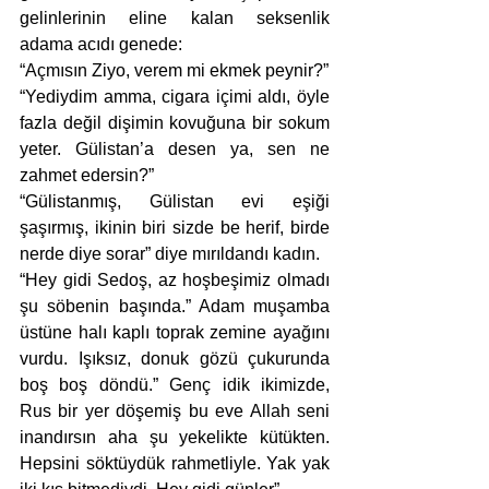
gelinlerinin eline kalan seksenlik 
adama acıdı genede:
“Açmısın Ziyo, verem mi ekmek peynir?” 
“Yediydim amma, cigara içimi aldı, öyle 
fazla değil dişimin kovuğuna bir sokum 
yeter. Gülistan’a desen ya, sen ne 
zahmet edersin?”  
“Gülistanmış, Gülistan evi eşiği 
şaşırmış, ikinin biri sizde be herif, birde 
nerde diye sorar” diye mırıldandı kadın.
“Hey gidi Sedoş, az hoşbeşimiz olmadı 
şu söbenin başında.” Adam muşamba 
üstüne halı kaplı toprak zemine ayağını 
vurdu. Işıksız, donuk gözü çukurunda 
boş boş döndü.” Genç idik ikimizde, 
Rus bir yer döşemiş bu eve Allah seni 
inandırsın aha şu yekelikte kütükten. 
Hepsini söktüydük rahmetliyle. Yak yak 