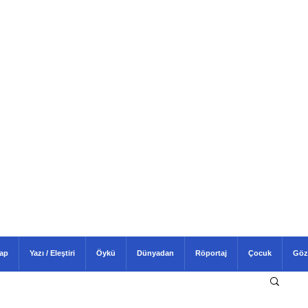
tap
Yazı / Eleştiri
Öykü
Dünyadan
Röportaj
Çocuk
Göz