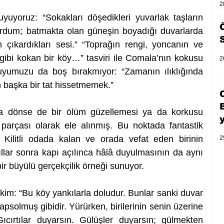
2
uyuyoruz: “Sokakları döşedikleri yuvarlak taşların 
ordum; batmakta olan güneşin boyadığı duvarlarda 
çıkardıkları sesi.” “Toprağın rengi, yoncanın ve 
bi kokan bir köy…” tasviri ile Comala’nın kokusu 
2
uyumuzu da boş bırakmıyor: “Zamanın ılıklığında 
n başka bir tat hissetmemek.”
a dönse de bir ölüm güzellemesi ya da korkusu 
parçası olarak ele alınmış. Bu noktada fantastik 
 Kilitli odada kalan ve orada vefat eden birinin 
2
ıllar sonra kapı açılınca hâlâ duyulmasının da aynı 
bir büyülü gerçekçilik örneği sunuyor.
hâkim: “Bu köy yankılarla doludur. Bunlar sanki duvar 
apsolmuş gibidir. Yürürken, birilerinin senin üzerine 
Gıcırtılar duyarsın. Gülüşler duyarsın; gülmekten 