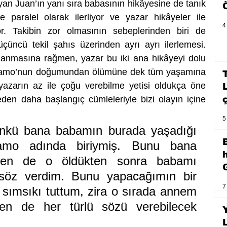
an Juan’ın yanı sıra babasının hikâyesine de tanık 
e paralel olarak ilerliyor ve yazar hikâyeler ile 
4
r. Takibin zor olmasının sebeplerinden biri de 
üçüncü tekil şahıs üzerinden ayrı ayrı ilerlemesi. 
lanmasına rağmen, yazar bu iki ana hikâyeyi dolu 
aramo’nun doğumundan ölümüne dek tüm yaşamına 
azarın az ile çoğu verebilme yetisi oldukça öne 
eden daha başlangıç cümleleriyle bizi olayın içine 
5
ünkü bana babamın burada yaşadığı 
amo adında biriymiş. Bunu bana 
Ben de o öldükten sonra babamı 
öz verdim. Bunu yapacağımın bir 
7
ni sımsıkı tuttum, zira o sırada annem 
n de her türlü sözü verebilecek 