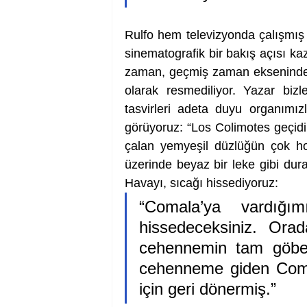
Rulfo hem televizyonda çalışmış 
sinematografik bir bakış açısı kaz
zaman, geçmiş zaman ekseninde s
olarak resmediliyor. Yazar bizl
tasvirleri adeta duyu organımız
görüyoruz: “Los Colimotes geçidi
çalan yemyeşil düzlüğün çok ho
üzerinde beyaz bir leke gibi duran
Havayı, sıcağı hissediyoruz: 
“Comala’ya vardığı
hissedeceksiniz. Orad
cehennemin tam göbeğ
cehenneme giden Comala
için geri dönermiş.” 