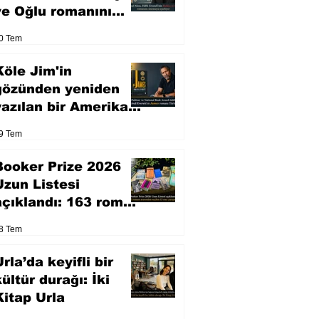
ve Oğlu romanını
sinemaya uyarlıyor
0 Tem
Köle Jim'in
gözünden yeniden
yazılan bir Amerikan
klasiği
9 Tem
Booker Prize 2026
Uzun Listesi
açıklandı: 163 roman
arasından seçilen 13
8 Tem
eser yarışacak
rla’da keyifli bir
kültür durağı: İki
Kitap Urla