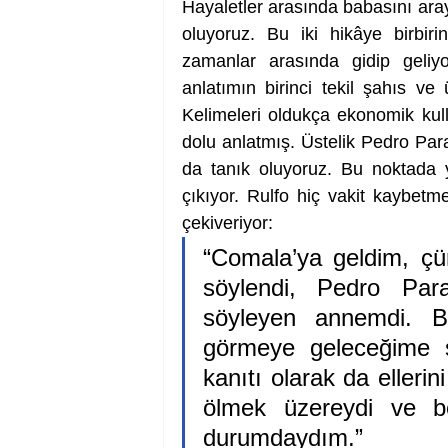
Hayaletler arasında babasını aray
oluyoruz. Bu iki hikâye birbirin
zamanlar arasında gidip geliyo
anlatımın birinci tekil şahıs ve 
Kelimeleri oldukça ekonomik kul
dolu anlatmış. Üstelik Pedro P
da tanık oluyoruz. Bu noktada y
çıkıyor. Rulfo hiç vakit kaybetm
çekiveriyor: 
“Comala’ya geldim, ç
söylendi, Pedro Par
söyleyen annemdi. 
görmeye geleceğime s
kanıtı olarak da elleri
ölmek üzereydi ve be
durumdaydım.”