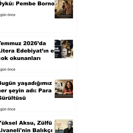
Öykü: Pembe Bornoz
 gün önce
Temmuz 2026’da
Litera Edebiyat’ın en
çok okunanları
 gün önce
Bugün yaşadığımız
her şeyin adı: Para
Gürültüsü
 gün önce
Yüksel Aksu, Zülfü
Livaneli'nin Balıkçı