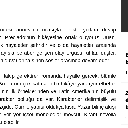
deki annesinin ricasıyla birlikte yollara düşüp 
Preciado’nun hikâyesine ortak oluyoruz. Juan, 
ık hayaletler şehridir ve o da hayaletler arasında 
yışla beraber gelişen olay örgüsü ruhlar, düşler, 
in duvarlarına sinen sesler arasında devam eder.
1
r takip gerektiren romanda hayalle gerçek, ölümle 
u durum çok katmanlı bir hikâye yaratıyor elbette. 
inin ilk örneklerinden ve Latin Amerika’nın büyülü 
arakter bolluğu da var. Karakterler delirmişlik ve 
izgide. Cümle yapısı oldukça kısa. Yazar bilinç akışı 
b
e yer yer içsel monologlar mevcut. Kitabı novella 
3
olabilir.