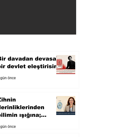
Bir davadan devasa
bir devlet eleştirisine
 gün önce
Zihnin
derinliklerinden
ilimin ışığına;
İnsanlık Karnesi
 gün önce