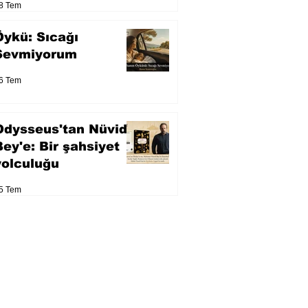
8 Tem
Öykü: Sıcağı
Sevmiyorum
6 Tem
Odysseus'tan Nüvid
Bey'e: Bir şahsiyet
yolculuğu
5 Tem