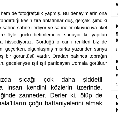
hem de fotoğrafçılık yapmış. Bu deneyimlerin ona 
3
andırdığı kesin zira anlatımlar düş, gerçek, şimdiki 
ahne sahne ilerliyor ve sahneler okuyucuya tikel 
ere öyle güçlü betimlemeler sunuyor ki, yapılan 
la hissediyoruz. Gördüğü o canlı renkleri biz de 
ni geçerken, olgunlaşmış mısırlar yüzünden sarıya 
2
ş bir görüntüsü vardır. Oradan bakınca toprağın 
, geceleriyse ışıl ışıl parıldayan Comala görülür.” 
mızda sıcağı çok daha şiddetli 
2
a insan kendini közlerin üzerinde, 
inde zanneder. Derler ki, ölüp de 
U
’lıların çoğu battaniyelerini almak 