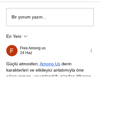
Öykü: Pembe B
Zihnin derinliklerinden
Bir yorum yazın...
bilimin ışığına; İnsanlık
Karnesi
En Yeni
Free Among us
24 Haz
Güçlü atmosferi, 
Among Us
 derin 
karakterleri ve etkileyici anlatımıyla öne 
çıkan roman, yayımlandığı günden itibaren 
hem eleştirmenlerin hem de okurların 
büyük beğenisini kazandı.
Düzenlendi
Beğen
Yanıtla
Bir davadan devasa bir
devlet eleştirisine