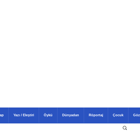
tap
Yazı / Eleştiri
Öykü
Dünyadan
Röportaj
Çocuk
Göz