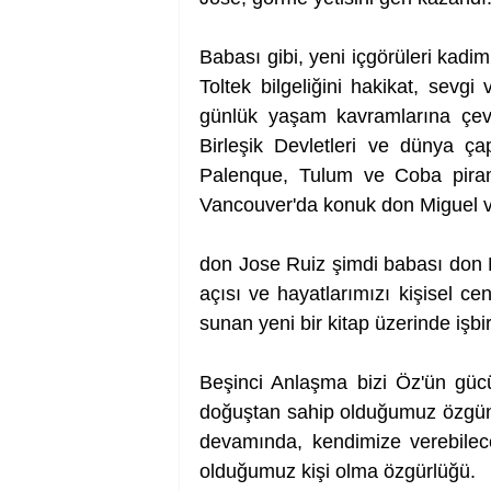
Babası gibi, yeni içgörüleri kadim
Toltek bilgeliğini hakikat, sevg
günlük yaşam kavramlarına çevi
Birleşik Devletleri ve dünya ça
Palenque, Tulum ve Coba pirami
Vancouver'da konuk don Miguel ve
don Jose Ruiz şimdi babası don M
açısı ve hayatlarımızı kişisel c
sunan yeni bir kitap üzerinde işbi
Beşinci Anlaşma bizi Öz'ün gücün
doğuştan sahip olduğumuz özgünlü
devamında, kendimize verebilece
olduğumuz kişi olma özgürlüğü.