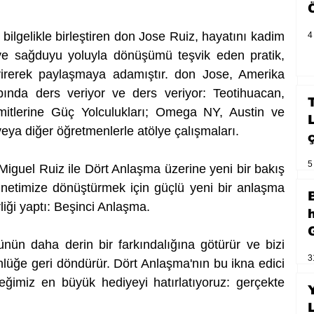
 bilgelikle birleştiren don Jose Ruiz, hayatını kadim 
4
i ve sağduyu yoluyla dönüşümü teşvik eden pratik, 
rerek paylaşmaya adamıştır. don Jose, Amerika 
pında ders veriyor ve ders veriyor: Teotihuacan, 
tlerine Güç Yolculukları; Omega NY, Austin ve 
ya diğer öğretmenlerle atölye çalışmaları.
5
iguel Ruiz ile Dört Anlaşma üzerine yeni bir bakış 
ennetimize dönüştürmek için güçlü yeni bir anlaşma 
rliği yaptı: Beşinci Anlaşma.
ün daha derin bir farkındalığına götürür ve bizi 
3
ğe geri döndürür. Dört Anlaşma'nın bu ikna edici 
ğimiz en büyük hediyeyi hatırlatıyoruz: gerçekte 