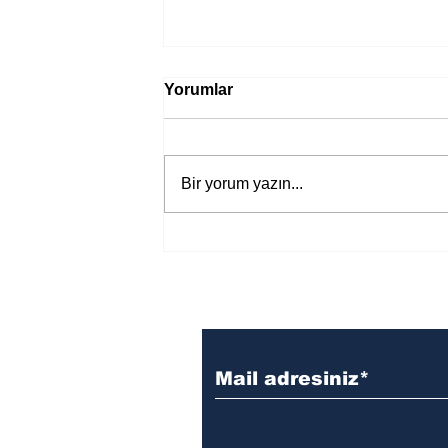
Yorumlar
Bir yorum yazın...
Bir davadan devasa bir devlet
eleştirisine