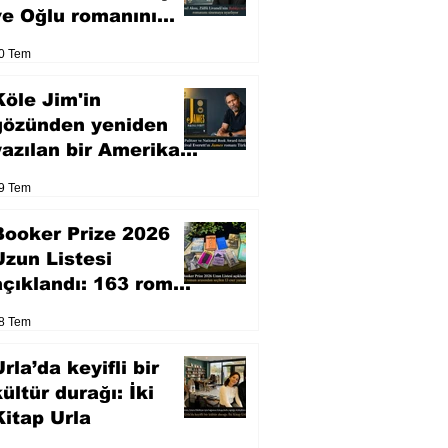
ve Oğlu romanını
sinemaya uyarlıyor
0 Tem
Köle Jim'in
gözünden yeniden
yazılan bir Amerikan
klasiği
9 Tem
Booker Prize 2026
Uzun Listesi
açıklandı: 163 roman
arasından seçilen 13
8 Tem
eser yarışacak
rla’da keyifli bir
kültür durağı: İki
Kitap Urla