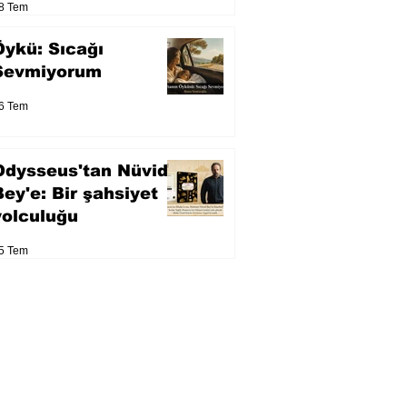
8 Tem
Öykü: Sıcağı
Sevmiyorum
6 Tem
Odysseus'tan Nüvid
Bey'e: Bir şahsiyet
yolculuğu
5 Tem