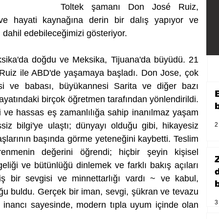
Toltek şamanı Don José Ruiz, 
ve hayati kaynağına derin bir dalış yapıyor ve 
 dahil edebileceğimizi gösteriyor.
sika'da doğdu ve Meksika, Tijuana'da büyüdü. 21 
Ruiz ile ABD'de yaşamaya başladı. Don Jose, çok 
si ve babası, büyükannesi Sarita ve diğer bazı 
yatındaki birçok öğretmen tarafından yönlendirildi. 
i ve hassas eş zamanlılığa sahip inanılmaz yaşam 
iz bilgi'ye ulaştı; dünyayı olduğu gibi, hikayesiz 
2
aşlarının başında görme yeteneğini kaybetti. Teslim 
nmenin değerini öğrendi; hiçbir şeyin kişisel 
eliği ve bütünlüğü dinlemek ve farklı bakış açıları 
 bir sevgisi ve minnettarlığı vardı ~ ve kabul, 
b
ğu buldu. Gerçek bir iman, sevgi, şükran ve tevazu 
3
ve inancı sayesinde, modern tıpla uyum içinde olan 
.