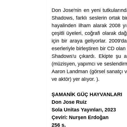
Don Jose'nin en yeni tutkularınd
Shadows, farklı seslerin ortak b
hayalinden ilham alarak 2008 yılı
çeşitli üyeleri, coğrafi olarak 
için bir araya geliyorlar. 2009'da
eserleriyle birleştiren bir CD ola
Shadows'u çıkardı. Ekipte şu 
(müzisyen, yapımcı ve seslendirm
Aaron Landman (görsel sanatçı ve
ve aktör) yer alıyor. ).
ŞAMANİK GÜÇ HAYVANLARI
Don Jose Ruiz
Sola Unitas Yayınları, 2023
Çeviri: Nurşen Erdoğan
256 s.