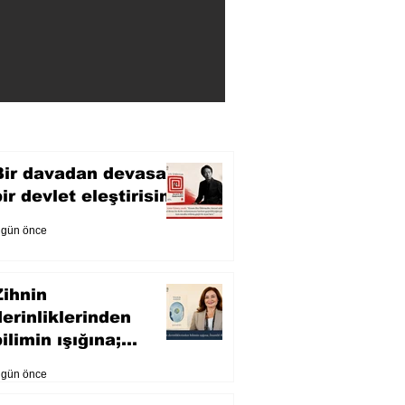
Bir davadan devasa
bir devlet eleştirisine
 gün önce
Zihnin
derinliklerinden
ilimin ışığına;
İnsanlık Karnesi
 gün önce