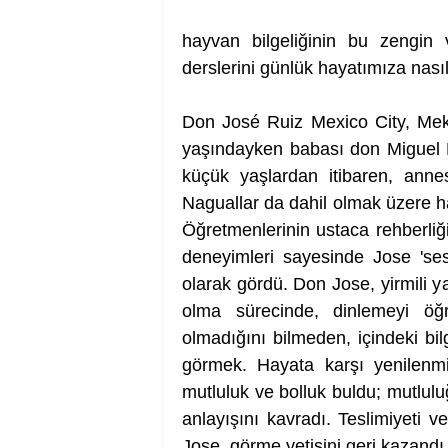
hayvan bilgeliğinin bu zengin 
derslerini günlük hayatımıza nasıl
Don José Ruiz Mexico City, Mek
yaşındayken babası don Miguel 
küçük yaşlardan itibaren, anne
Naguallar da dahil olmak üzere ha
Öğretmenlerinin ustaca rehberliğ
deneyimleri sayesinde Jose 'sess
olarak gördü. Don Jose, yirmili y
olma sürecinde, dinlemeyi öğre
olmadığını bilmeden, içindeki bilg
görmek. Hayata karşı yenilenmiş
mutluluk ve bolluk buldu; mutlulu
anlayışını kavradı. Teslimiyeti 
Jose, görme yetisini geri kazandı