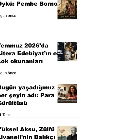
Öykü: Pembe Bornoz
 gün önce
Temmuz 2026’da
Litera Edebiyat’ın en
çok okunanları
 gün önce
Bugün yaşadığımız
her şeyin adı: Para
Gürültüsü
1 Tem
Yüksel Aksu, Zülfü
Livaneli'nin Balıkçı