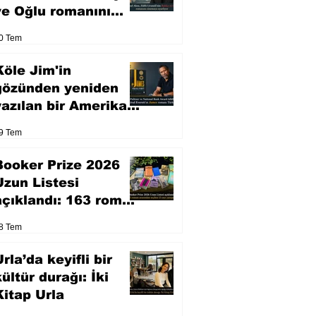
ve Oğlu romanını
sinemaya uyarlıyor
0 Tem
Köle Jim'in
gözünden yeniden
yazılan bir Amerikan
klasiği
9 Tem
Booker Prize 2026
Uzun Listesi
açıklandı: 163 roman
arasından seçilen 13
8 Tem
eser yarışacak
rla’da keyifli bir
kültür durağı: İki
Kitap Urla