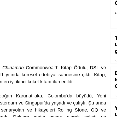
4
5
ı 
Chinaman
 Commonwealth Kitap Ödülü, DSL ve 
 yılında küresel edebiyat sahnesine çıktı. Kitap, 
 iyi ikinci kriket kitabı ilan edildi.
doğan Karunatilaka, Colombo'da büyüdü, Yeni 
3
terdam ve Singapur'da yaşadı ve çalıştı. Şu anda 
, senaryoları ve hikayeleri Rolling Stone, GQ ve 
landı. Reklam metin yazarı olarak çalıştı ve 