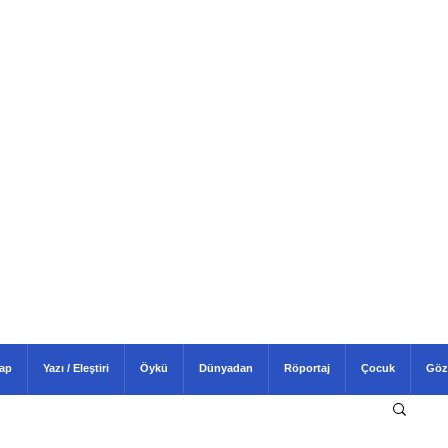
tap
Yazı / Eleştiri
Öykü
Dünyadan
Röportaj
Çocuk
Göz