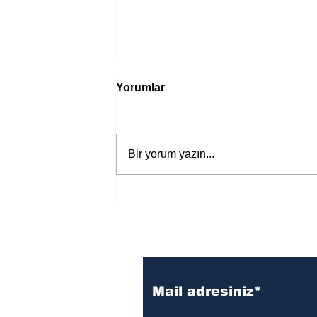
Yorumlar
Bir yorum yazın...
Bir davadan devasa bir devlet
eleştirisine