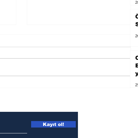
2
2
2
Zihnin derinliklerinden bilimin
ışığına; İnsanlık Karnesi
Kayıt ol!