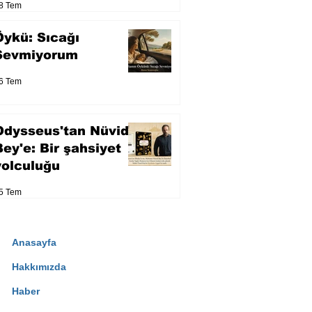
8 Tem
Öykü: Sıcağı
Sevmiyorum
6 Tem
Odysseus'tan Nüvid
Bey'e: Bir şahsiyet
yolculuğu
5 Tem
Anasayfa
Hakkımızda
Haber