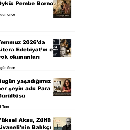
Öykü: Pembe Bornoz
 gün önce
Temmuz 2026’da
Litera Edebiyat’ın en
çok okunanları
 gün önce
Bugün yaşadığımız
her şeyin adı: Para
Gürültüsü
1 Tem
Yüksel Aksu, Zülfü
Livaneli'nin Balıkçı