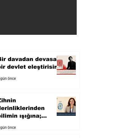
Bir davadan devasa
bir devlet eleştirisine
 gün önce
Zihnin
derinliklerinden
ilimin ışığına;
İnsanlık Karnesi
 gün önce