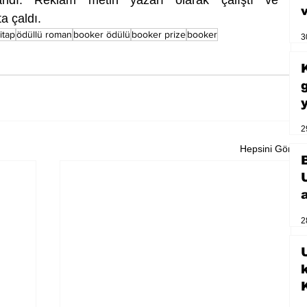
a çaldı.
itap
ödüllü roman
booker ödülü
booker prize
booker
3
2
Hepsini Gör
2
U