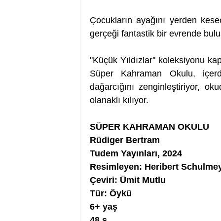
Çocukların ayağını yerden kesec
gerçeği fantastik bir evrende bulu
''Küçük Yıldızlar'' koleksiyonu ka
Süper Kahraman Okulu, içerdi
dağarcığını zenginleştiriyor, oku
olanaklı kılıyor.
SÜPER KAHRAMAN OKULU
Rüdiger Bertram
Tudem Yayınları, 2024
Resimleyen: Heribert Schulme
Çeviri: Ümit Mutlu
Tür: Öykü
6+ yaş
48 s.