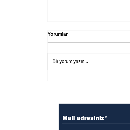
Yorumlar
Bir yorum yazın...
Bir davadan devasa bir devlet
eleştirisine