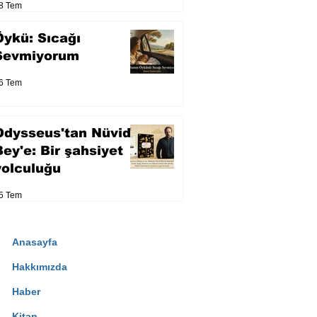
8 Tem
Öykü: Sıcağı
Sevmiyorum
6 Tem
Odysseus'tan Nüvid
Bey'e: Bir şahsiyet
yolculuğu
5 Tem
Anasayfa
Hakkımızda
Haber
Kitap