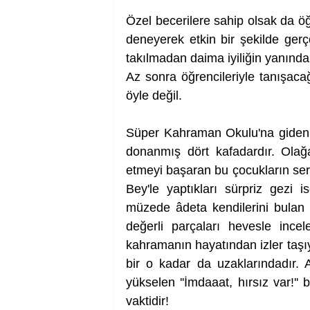
Özel becerilere sahip olsak da ö
deneyerek etkin bir şekilde gerçek
takılmadan daima iyiliğin yanında
Az sonra öğrencileriyle tanışacağ
öyle değil.
Süper Kahraman Okulu'na giden H
donanmış dört kafadardır. Olağan
etmeyi başaran bu çocukların ser
Bey'le yaptıkları sürpriz gezi ise
müzede âdeta kendilerini bulan 
değerli parçaları hevesle incele
kahramanın hayatından izler taşı
bir o kadar da uzaklarındadır. A
yükselen ''İmdaaat, hırsız var!''
vaktidir!