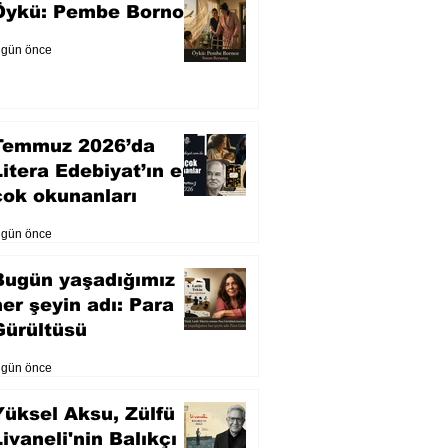
Öykü: Pembe Bornoz
 gün önce
Temmuz 2026’da
Litera Edebiyat’ın en
çok okunanları
 gün önce
Bugün yaşadığımız
her şeyin adı: Para
Gürültüsü
 gün önce
Yüksel Aksu, Zülfü
Livaneli'nin Balıkçı