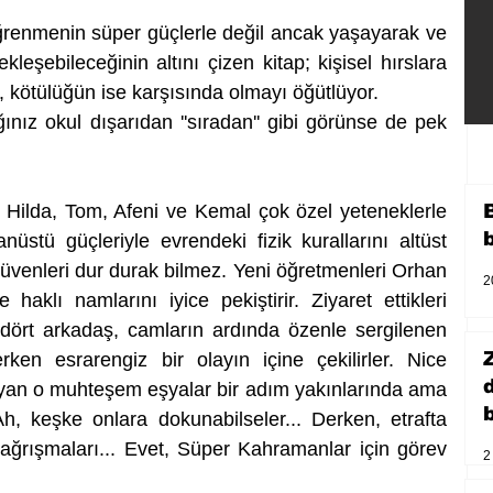
ğrenmenin süper güçlerle değil ancak yaşayarak ve 
leşebileceğinin altını çizen kitap; kişisel hırslara 
, kötülüğün ise karşısında olmayı öğütlüyor. 
ınız okul dışarıdan ''sıradan'' gibi görünse de pek 
ilda, Tom, Afeni ve Kemal çok özel yeteneklerle 
üstü güçleriyle evrendeki fizik kurallarını altüst 
üvenleri dur durak bilmez. Yeni öğretmenleri Orhan 
2
 haklı namlarını iyice pekiştirir. Ziyaret ettikleri 
dört arkadaş, camların ardında özenle sergilenen 
rken esrarengiz bir olayın içine çekilirler. Nice 
yan o muhteşem eşyalar bir adım yakınlarında ama 
b
h, keşke onlara dokunabilseler... Derken, etrafta 
 bağrışmaları... Evet, Süper Kahramanlar için görev 
2