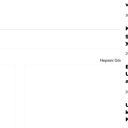
3
2
Hepsini Gör
2
U