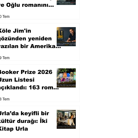
ve Oğlu romanını
sinemaya uyarlıyor
0 Tem
Köle Jim'in
gözünden yeniden
yazılan bir Amerikan
klasiği
9 Tem
Booker Prize 2026
Uzun Listesi
açıklandı: 163 roman
arasından seçilen 13
8 Tem
eser yarışacak
rla’da keyifli bir
kültür durağı: İki
Kitap Urla