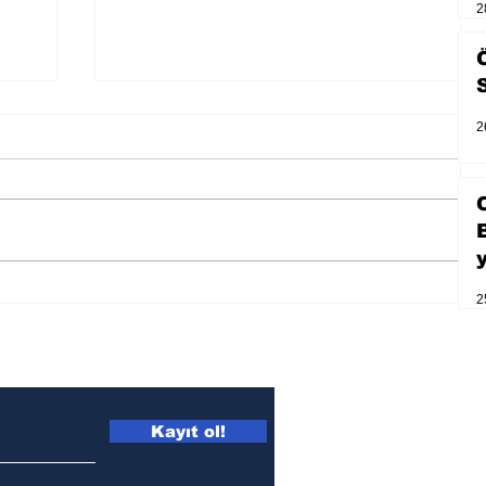
2
2
2
Zihnin derinliklerinden bilimin
ışığına; İnsanlık Karnesi
Kayıt ol!