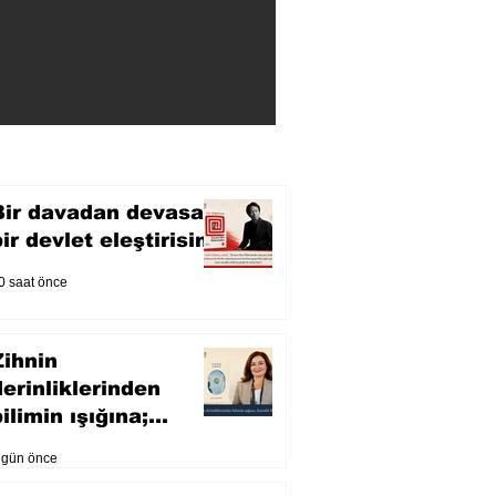
Bir davadan devasa
bir devlet eleştirisine
0 saat önce
Zihnin
derinliklerinden
ilimin ışığına;
İnsanlık Karnesi
 gün önce