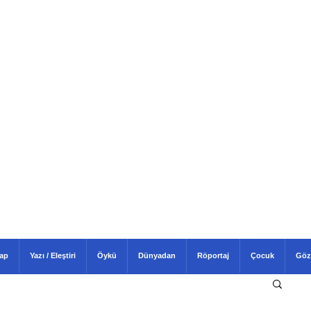
tap
Yazı / Eleştiri
Öykü
Dünyadan
Röportaj
Çocuk
Göz