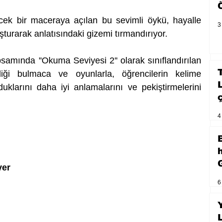
ek bir maceraya açılan bu sevimli öykü, hayalle 
3
şturarak anlatısındaki gizemi tırmandırıyor.  
psamında ''Okuma Seviyesi 2'' olarak sınıflandırılan 
ği bulmaca ve oyunlarla, öğrencilerin kelime 
duklarını daha iyi anlamalarını ve pekiştirmelerini 
4
yer
6