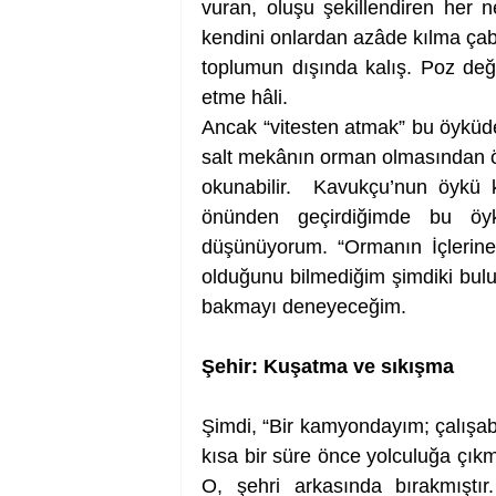
vuran, oluşu şekillendiren her ne
kendini onlardan azâde kılma çabas
toplumun dışında kalış. Poz değ
etme hâli.
Ancak “vitesten atmak” bu öyküde 
salt mekânın orman olmasından ötü
okunabilir.  Kavukçu’nun öykü k
önünden geçirdiğimde bu öy
düşünüyorum. “Ormanın İçlerine
olduğunu bilmediğim şimdiki bul
bakmayı deneyeceğim. 
Şehir: Kuşatma ve sıkışma 
Şimdi, “Bir kamyondayım; çalışabil
kısa bir süre önce yolculuğa çıkma
O, şehri arkasında bırakmıştır. 