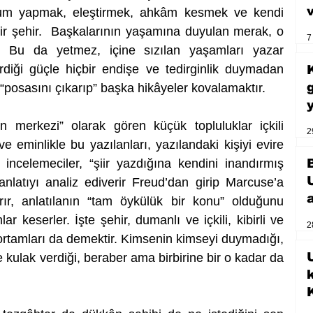
um yapmak, eleştirmek, ahkâm kesmek ve kendi 
r şehir.  Başkalarının yaşamına duyulan merak, o 
7
. Bu da yetmez, içine sızılan yaşamları yazar 
diği güçle hiçbir endişe ve tedirginlik duymadan 
posasını çıkarıp” başka hikâyeler kovalamaktır. 
n merkezi” olarak gören küçük topluluklar içkili 
2
eminlikle bu yazılanları, yazılandaki kişiyi evire 
 incelemeciler, “şiir yazdığına kendini inandırmış 
anlatıyı analiz ediverir Freud’dan girip Marcuse’a 
ır, anlatılanın “tam öykülük bir konu” olduğunu 
r keserler. İşte şehir, dumanlı ve içkili, kibirli ve 
2
ortamları da demektir. Kimsenin kimseyi duymadığı, 
U
kulak verdiği, beraber ama birbirine bir o kadar da 