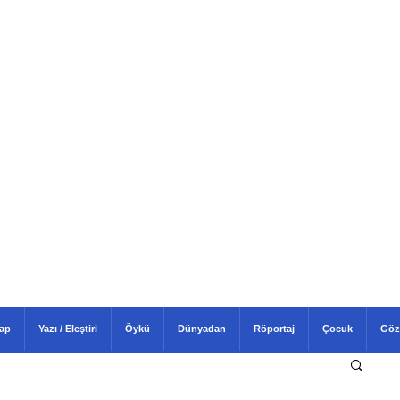
tap
Yazı / Eleştiri
Öykü
Dünyadan
Röportaj
Çocuk
Göz