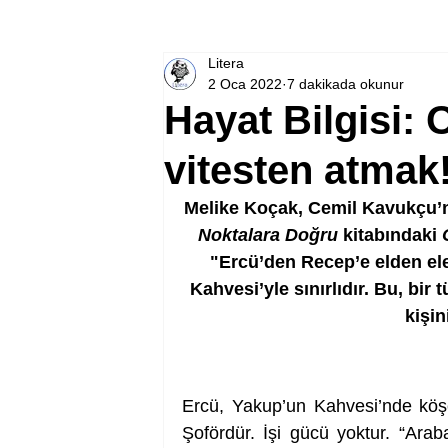
Litera
2 Oca 2022
7 dakikada okunur
Hayat Bilgisi: 
vitesten atmak
Melike Koçak, Cemil Kavukçu’n
Noktalara Doğru
 kitabındaki 
"Ercü’den Recep’e elden ele
Kahvesi’yle sınırlıdır. Bu, bir
kişin
Ercü, Yakup’un Kahvesi’nde köşe
Şofördür. İşi gücü yoktur. “Araba