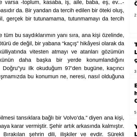
 varsa -toplum, kasaba, iş, aile, baba, eş, ev...- 
ıdır da. Bir yandan da tercih edilen bir öteki oluş, 
2
il, gerçek bir tutunamama, tutunmamayı da tercih 
tüm bu saydıklarımın yanı sıra, ana kişi özelinde, 
rü de değil, bir yabana “kaçış” hikâyesi olarak da 
ülliyatında vitesten atmayı ve atanları gözümün 
künün daha başka bir yerde konumlandığını 
 Doğru”yu ilk okuduğum 97’den bugüne, kaçıncı 
3
uşmamızda bu konumun ne, neresi, nasıl olduğuna 
5
mesi tansıklara bağlı bir Volvo’da.” diyen ana kişi, 
ya karar vermiştir. Şehir artık arkasında kalmıştır. 
Bırakılan şehrin dili, ilişkiler ve evdir. Sürekli 