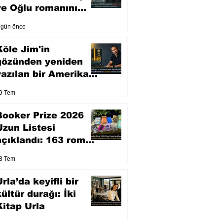
ve Oğlu romanını
sinemaya uyarlıyor
 gün önce
Köle Jim'in
gözünden yeniden
yazılan bir Amerikan
klasiği
9 Tem
Booker Prize 2026
Uzun Listesi
açıklandı: 163 roman
arasından seçilen 13
8 Tem
eser yarışacak
rla’da keyifli bir
kültür durağı: İki
Kitap Urla