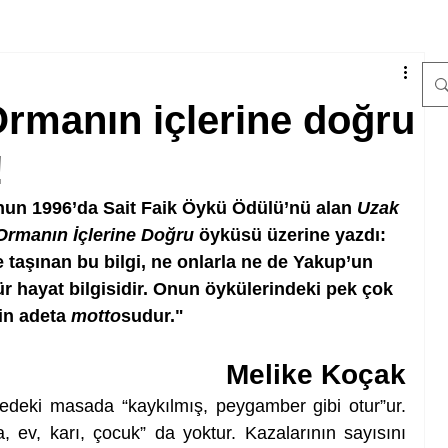
Ormanın içlerine doğru
!
un 1996’da Sait Faik Öykü Ödülü’nü alan 
Uzak 
Ormanın İçlerine Doğru
 öyküsü üzerine yazdı: 
 taşınan bu bilgi, ne onlarla ne de Yakup’un 
 tür hayat bilgisidir. Onun öykülerindeki pek çok 
in adeta 
motto
sudur."
Melike Koçak
deki masada “kaykılmış, peygamber gibi otur”ur. 
, ev, karı, çocuk” da yoktur. Kazalarının sayısını 