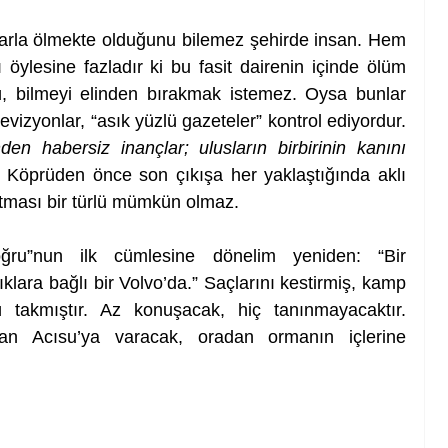
larla ölmekte olduğunu bilemez şehirde insan. Hem 
öylesine fazladır ki bu fasit dairenin içinde ölüm 
, bilmeyi elinden bırakmak istemez. Oysa bunlar 
vizyonlar, “asık yüzlü gazeteler” kontrol ediyordur. 
den habersiz inançlar; ulusların birbirinin kanını 
. Köprüden önce son çıkışa her yaklaştığında aklı 
 atması bir türlü mümkün olmaz.
ru”nun ilk cümlesine dönelim yeniden: “Bir 
lara bağlı bir Volvo’da.” Saçlarını kestirmiş, kamp 
 takmıştır. Az konuşacak, hiç tanınmayacaktır. 
an Acısu’ya varacak, oradan ormanın içlerine 