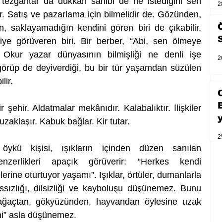
 tezgâhtar da dükkân sahibi de ne istediğini sen 
2
r. Satış ve pazarlama için bilmelidir de. Gözünden, 
, saklayamadığın kendini gören biri de çıkabilir. 
ye görüveren biri. Bir berber, “Abi, sen ölmeye 
 Okur yazar dünyasının bilmişliği ne denli işe 
2
örüp de deyiverdiği, bu bir tür yaşamdan süzülen 
lir. 
ehir. Aldatmalar mekânıdır. Kalabalıktır. İlişkiler 
zaklaşır. Kabuk bağlar. Kir tutar. 
2
kü kişisi, ışıkların içinden düzen sanılan 
benzerlikleri apaçık görüverir: “Herkes kendi 
erine oturtuyor yaşamı”. Işıklar, örtüler, dumanlarla 
 ıssızlığı, dilsizliği ve kayboluşu düşünemez. Bunu 
ağaçtan, gökyüzünden, hayvandan öylesine uzak 
ni” asla düşünemez. 