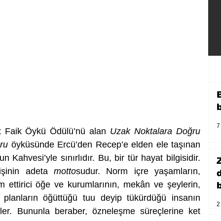
7
t Faik Öykü Ödülü’nü alan 
Uzak Noktalara Doğru
ru
 öyküsünde Ercü’den Recep’e elden ele taşınan 
 Kahvesi’yle sınırlıdır. Bu, bir tür hayat bilgisidir. 
şinin adeta 
motto
sudur. Norm içre yaşamların, 
am ettirici öğe ve kurumlarının, mekân ve şeylerin, 
b
 planların öğüttüğü tuu deyip tükürdüğü insanın 
2
ler. Bununla beraber, özneleşme süreçlerine ket 