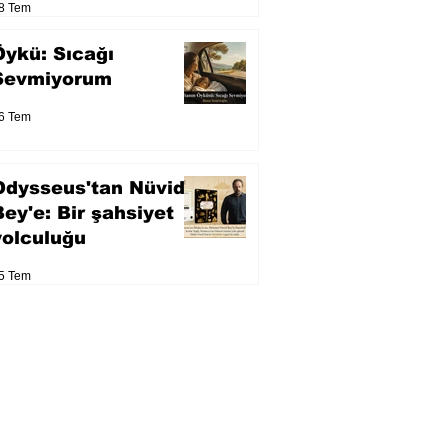
8 Tem
Öykü: Sıcağı
Sevmiyorum
6 Tem
Odysseus'tan Nüvid
Bey'e: Bir şahsiyet
yolculuğu
5 Tem