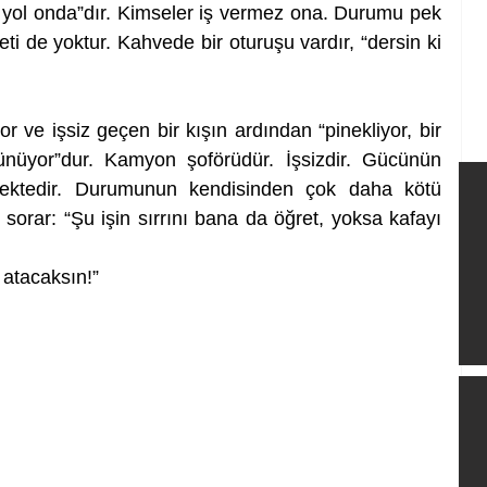
r yol onda”dır. Kimseler iş vermez ona. Durumu pek 
ti de yoktur. Kahvede bir oturuşu vardır, “dersin ki 
ve işsiz geçen bir kışın ardından “pinekliyor, bir 
üyor”dur. Kamyon şoförüdür. İşsizdir. Gücünün 
mektedir. Durumunun kendisinden çok daha kötü 
 sorar: “Şu işin sırrını bana da öğret, yoksa kafayı 
n atacaksın!”