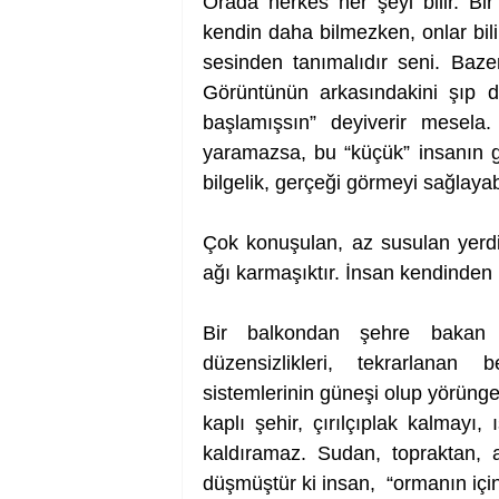
Orada herkes her şeyi bilir. Bir
kendin daha bilmezken, onlar bili
sesinden tanımalıdır seni. Bazen
Görüntünün arkasındakini şıp di
başlamışsın” deyiverir mesela.
yaramazsa, bu “küçük” insanın g
bilgelik, gerçeği görmeyi sağlayabi
Çok konuşulan, az susulan yerdir ş
ağı karmaşıktır. İnsan kendinden u
Bir balkondan şehre bakan öy
düzensizlikleri, tekrarlanan 
sistemlerinin güneşi olup yörüngel
kaplı şehir, çırılçıplak kalmayı,
kaldıramaz. Sudan, topraktan, 
düşmüştür ki insan,  “ormanın içi