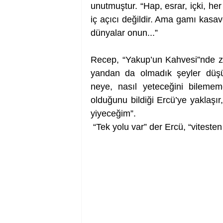
unutmuştur. “Hap, esrar, içki, he
iç açıcı değildir. Ama gamı kasave
dünyalar onun...”
Recep, “Yakup’un Kahvesi”nde zor 
yandan da olmadık şeyler düşün
neye, nasıl yeteceğini bileme
olduğunu bildiği Ercü’ye yaklaşır,
yiyeceğim”.
 “Tek yolu var” der Ercü, “viteste