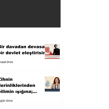
Bir davadan devasa
bir devlet eleştirisine
 saat önce
Zihnin
derinliklerinden
ilimin ışığına;
İnsanlık Karnesi
 gün önce