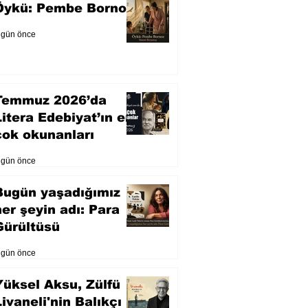
Öykü: Pembe Bornoz
 gün önce
Temmuz 2026’da
Litera Edebiyat’ın en
çok okunanları
 gün önce
Bugün yaşadığımız
her şeyin adı: Para
Gürültüsü
 gün önce
Yüksel Aksu, Zülfü
Livaneli'nin Balıkçı