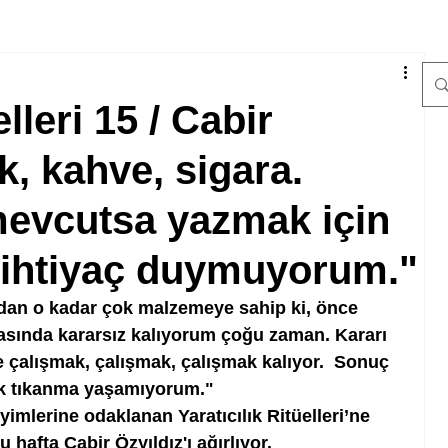
elleri 15 / Cabir
k, kahve, sigara.
mevcutsa yazmak için
 ihtiyaç duymuyorum."
dan o kadar çok malzemeye sahip ki, önce 
tasında kararsız kalıyorum çoğu zaman. Kararı 
 çalışmak, çalışmak, çalışmak kalıyor.  Sonuç 
k tıkanma yaşamıyorum." 
imlerine odaklanan Yaratıcılık Ritüelleri’ne 
 hafta Cabir Özyıldız'ı ağırlıyor.