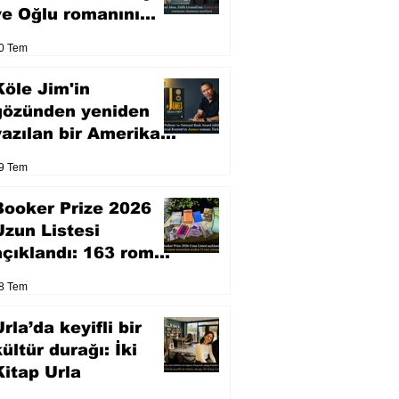
ve Oğlu romanını
sinemaya uyarlıyor
0 Tem
Köle Jim'in
gözünden yeniden
yazılan bir Amerikan
klasiği
9 Tem
Booker Prize 2026
Uzun Listesi
açıklandı: 163 roman
arasından seçilen 13
8 Tem
eser yarışacak
rla’da keyifli bir
kültür durağı: İki
Kitap Urla