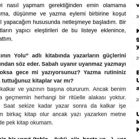
yi nasıl yapmam gerektiğinden emin olamama 
kuma, düşünme ve yazma eylemi birbirine koşut 
3
sıl yapacağım hususunda netleşmeye başladım. Bir 
rın yapıcı eleştirileri de bu listeye eklenince, 
attım.
ın Yolu” adlı kitabında yazarların güçlerini 
2
rından söz eder. Sabah uyanır uyanmaz yazmayı 
oksa gece mi yazıyorsunuz? Yazma rutininiz 
a tuttuğunuz kitaplar var mı?
 kalkar ve yazının başına otururum. Ancak benim 
 geçmemin herhangi bir ritüelle alakası yoktur. 
2
r. Saat sekize kadar yazar sonra da kalkar işe 
im birkaç kitap olur ancak yazı yazarken metne 
U
de pek kitap okumam.