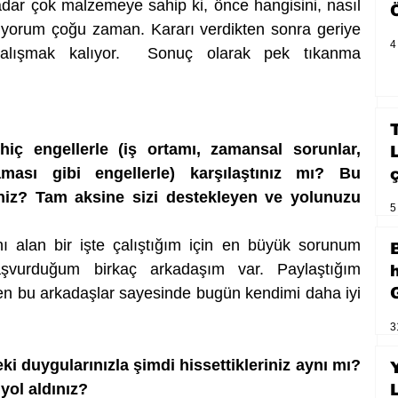
dar çok malzemeye sahip ki, önce hangisini, nasıl 
ıyorum çoğu zaman. Kararı verdikten sonra geriye 
4
alışmak kalıyor.  Sonuç olarak pek tıkanma 
hiç engellerle (iş ortamı, zamansal sorunlar, 
ması gibi engellerle) karşılaştınız mı? Bu 
iniz? Tam aksine sizi destekleyen ve yolunuzu 
5
lan bir işte çalıştığım için en büyük sorunum 
aşvurduğum birkaç arkadaşım var. Paylaştığım 
len bu arkadaşlar sayesinde bugün kendimi daha iyi 
3
 duygularınızla şimdi hissettikleriniz aynı mı? 
yol aldınız?