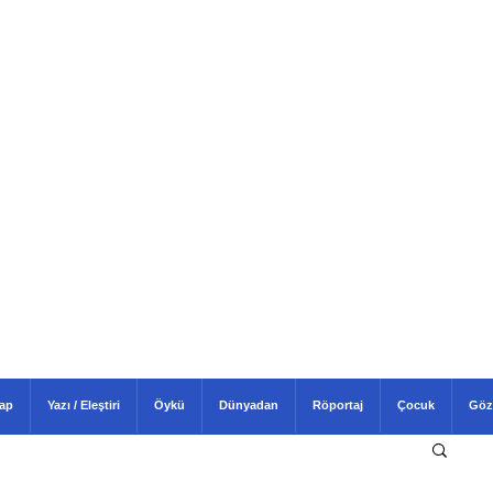
tap
Yazı / Eleştiri
Öykü
Dünyadan
Röportaj
Çocuk
Göz