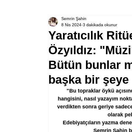
Semrin Şahin
8 Nis 2024
3 dakikada okunur
Yaratıcılık Ritü
Özyıldız: "Müzi
Bütün bunlar 
başka bir şeye
"Bu topraklar öykü açısın
hangisini, nasıl yazayım nok
verdikten sonra geriye sadece
olarak pe
Edebiyatçıların yazma deney
Semrin Şahin bu