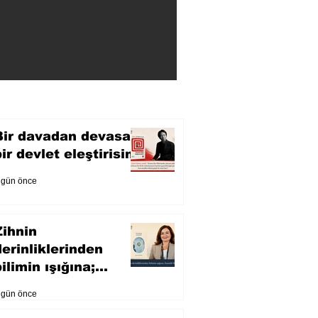
Bir davadan devasa
bir devlet eleştirisine
 gün önce
Zihnin
derinliklerinden
ilimin ışığına;
İnsanlık Karnesi
 gün önce