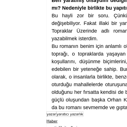
Ben yaratmış olsaydım dediğiniz
mı? Nedeniyle birlikte bu yapıtı
Bu hayli zor bir soru. Çünkü 
değişebiliyor. Fakat illaki bir 
Topraklar Üzerinde adlı roma
yazabilmek isterdim.
Bu romanın benim için anlamlı ol
toprağı, o topraklarda yaşayan i
koşullarını, düşünme biçimlerin
edebilen bir yeteneğe sahip. Bunl
olarak, o insanlarla birlikte, ben
oturduğu mahallelerde oturuşun
olduğunu her fırsatta kendisi de 
güçlü oluşundan başka Orhan Kema
da bu romanı sevmemde ve gıpta e
yazar
yaratıcı yazarlık
Haber