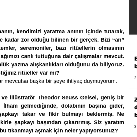
manın, kendimizi yaratma anının içinde tutarak, 
kadar zor olduğu bilinen bir gerçek. Bizi “an” 
ler, seremoniler, bazı ritüellerin olmasının 
ağımızı canlı tuttuğuna dair çalışmalar mevcut. 
ük yazma alışkanlıkları olduğunu da biliyoruz. 
ınız ritüeller var mı?
2
lar mevcutsa başka bir şeye ihtiyaç duymuyorum.
 ve illüstratör Theodor Seuss Geisel, geniş bir 
 İlham gelmediğinde, dolabının başına gider, 
şapkayı takar ve fikir bulmayı beklermiş. Ne 
b
kirle şapkayı başından çıkarırmış. Siz yaratım 
3
bu tıkanmayı aşmak için neler yapıyorsunuz?