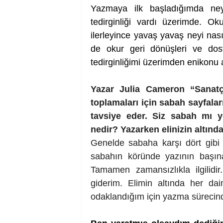
Yazmaya ilk başladığımda ne
tedirginliği vardı üzerimde. O
ilerleyince yavaş yavaş neyi na
de okur geri dönüşleri ve dostla
tedirginliğimi üzerimden enikonu 
Yazar Julia Cameron “Sanatçın
toplamaları için sabah sayfala
tavsiye eder. Siz sabah mı y
nedir? Yazarken elinizin altınd
Genelde sabaha karşı dört gibi
sabahın köründe yazının başına
Tamamen zamansızlıkla ilgilidi
giderim. Elimin altında her da
odaklandığım için yazma sürecin