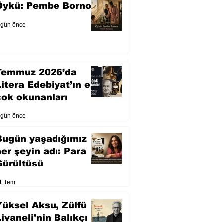
Öykü: Pembe Bornoz
 gün önce
Temmuz 2026’da
Litera Edebiyat’ın en
çok okunanları
 gün önce
Bugün yaşadığımız
her şeyin adı: Para
Gürültüsü
1 Tem
Yüksel Aksu, Zülfü
Livaneli'nin Balıkçı