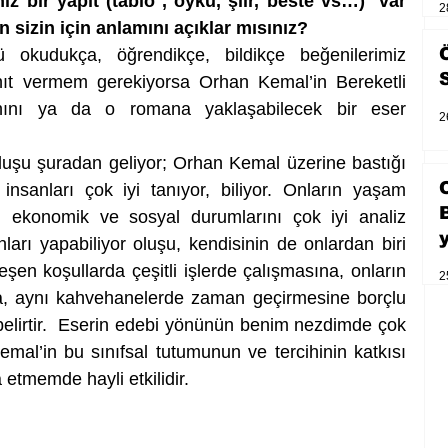
 bir yapıt (tablo , öykü, şiir, beste vs…)  var 
2
n sizin için anlamını açıklar mısınız?
okudukça, öğrendikçe, bildikçe beğenilerimiz 
yanıt vermem gerekiyorsa Orhan Kemal’in Bereketli 
nını ya da o romana yaklaşabilecek bir eser 
2
uşu şuradan geliyor; Orhan Kemal üzerine bastığı 
nsanları çok iyi tanıyor, biliyor. Onların yaşam 
i, ekonomik ve sosyal durumlarını çok iyi analiz 
arı yapabiliyor oluşu, kendisinin de onlardan biri 
zeşen koşullarda çeşitli işlerde çalışmasına, onların 
2
a, aynı kahvehanelerde zaman geçirmesine borçlu 
belirtir.  Eserin edebi yönünün benim nezdimde çok 
l’in bu sınıfsal tutumunun ve tercihinin katkısı 
tmemde hayli etkilidir.