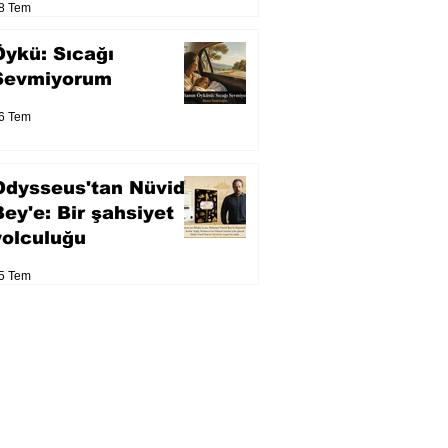
8 Tem
Öykü: Sıcağı
Sevmiyorum
6 Tem
Odysseus'tan Nüvid
Bey'e: Bir şahsiyet
yolculuğu
5 Tem