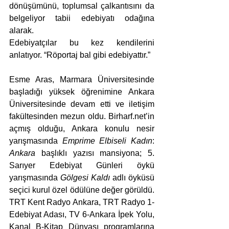
dönüşümünü, toplumsal çalkantısını da 
belgeliyor tabii edebiyatı odağına 
alarak.
Edebiyatçılar bu kez kendilerini 
anlatıyor. “Röportaj bal gibi edebiyattır.”
Esme Aras, 
Marmara Üniversitesinde 
başladığı yüksek öğrenimine Ankara 
Üniversitesinde devam etti ve iletişim 
fakültesinden mezun oldu. Birharf.net’in 
açmış olduğu, Ankara konulu nesir 
yarışmasında 
Emprime Elbiseli Kadın
: 
Ankara
 başlıklı yazısı mansiyona; 5. 
Sarıyer Edebiyat Günleri öykü 
yarışmasında 
Gölgesi Kaldı
 adlı öyküsü 
seçici kurul özel ödülüne değer görüldü. 
TRT Kent Radyo Ankara, TRT Radyo 1-
Edebiyat Adası, TV 6-Ankara İpek Yolu, 
Kanal B-Kitap Dünyası programlarına 