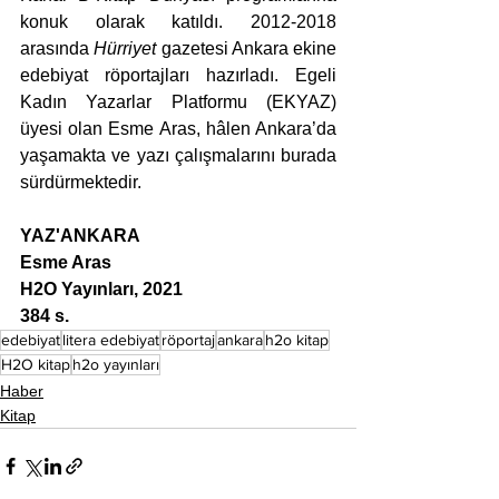
konuk olarak katıldı. 2012-2018 
arasında 
Hürriyet 
gazetesi Ankara ekine 
edebiyat röportajları hazırladı. Egeli 
Kadın Yazarlar Platformu (EKYAZ) 
üyesi olan Esme Aras, hâlen Ankara’da 
yaşamakta ve yazı çalışmalarını burada 
sürdürmektedir.
YAZ'ANKARA
Esme Aras
H2O Yayınları, 2021
384 s.
edebiyat
litera edebiyat
röportaj
ankara
h2o kitap
H2O kitap
h2o yayınları
Haber
Kitap