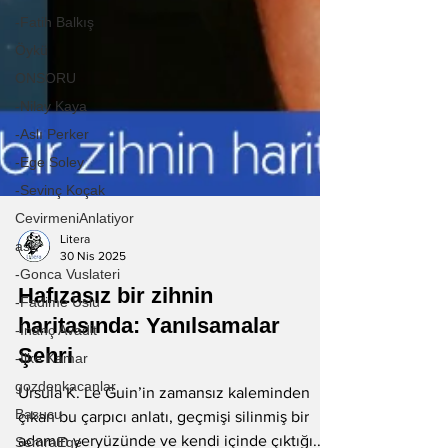
-Fatih Balkış
Öykü
ONSORU
-Nilay Kaya
-Aslı Perker
-Ege Soley
-Sevinç Koçak
CevirmeniAnlatiyor
ask
Litera
-Gonca Vuslateri
30 Nis 2025
-Fadime Uslu
Hafızasız bir zihnin
-İnanç Avadit
haritasında: Yanılsamalar
-İlke Kamar
Şehri
gozdenkacanlar
Basucu
Ursula K. Le Guin’in zamansız kaleminden
SemraEge