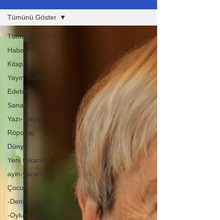
Tümünü Göster
Tümünü Göster
Haber
Kitap
Yayın Dünyası
Edebiyat
Sanat
Yazı-Eleştiri
Röportaj
Dünya
Yeni Çıkanlar
ayin-yazari
Çocuk
-Deniz Poyraz
-Oylum Yılmaz