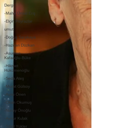
Dergi
-Mahir Ünsal Eriş
-Elçin Poyrazlar
umut
-Doğuş Sarpkaya
-Haziran Düzkan
-Asuman
Kafaoğlu-Büke
-Hikmet
Hükümenoğlu
-Seda Ateş
-Murat Gülsoy
-Aysu Önen
-Okan Okumuş
-Nuray Önoğlu
-Aynur Kulak
-Sibel Yükler