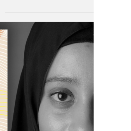
Gönül Malat yazdı: "Ursula K. Le Guin,
olağanüstü hayal gücüne okuyucusunu da
ortak ederek kitaptaki ikircikli (Arzlılar; Urras –
Anarres...