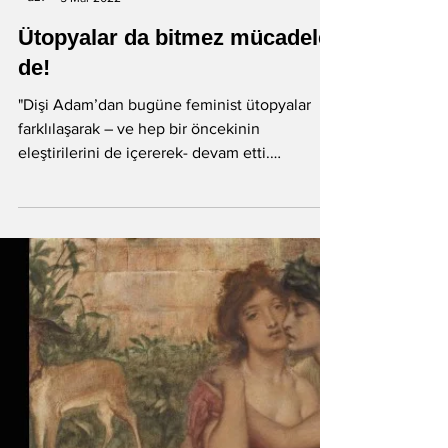
Litera
5 Mar 2022
Ütopyalar da bitmez mücadele
de!
"Dişi Adam’dan bugüne feminist ütopyalar
farklılaşarak – ve hep bir öncekinin
eleştirilerini de içererek- devam etti.
Günümüzde ataerkil...