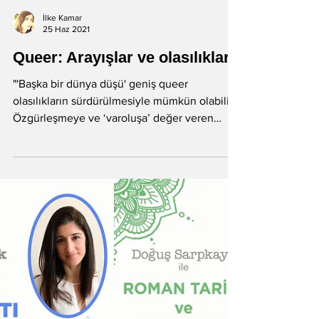
İlke Kamar
25 Haz 2021
Queer: Arayışlar ve olasılıklar
"'Başka bir dünya düşü' geniş queer
olasılıkların sürdürülmesiyle mümkün olabilir.
Özgürleşmeye ve ‘varoluşa’ değer veren
queer düşünce...