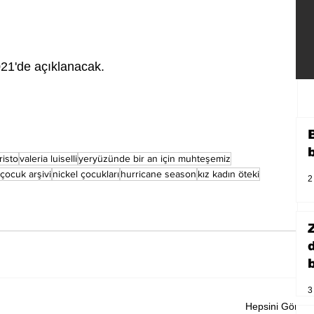
21'de açıklanacak.
risto
valeria luiselli
yeryüzünde bir an için muhteşemiz
 çocuk arşivi
nickel çocukları
hurricane season
kız kadın öteki
2
b
3
Hepsini Gör