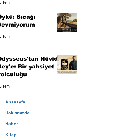
8 Tem
Öykü: Sıcağı
Sevmiyorum
6 Tem
Odysseus'tan Nüvid
Bey'e: Bir şahsiyet
yolculuğu
5 Tem
Anasayfa
Hakkımızda
Haber
Kitap