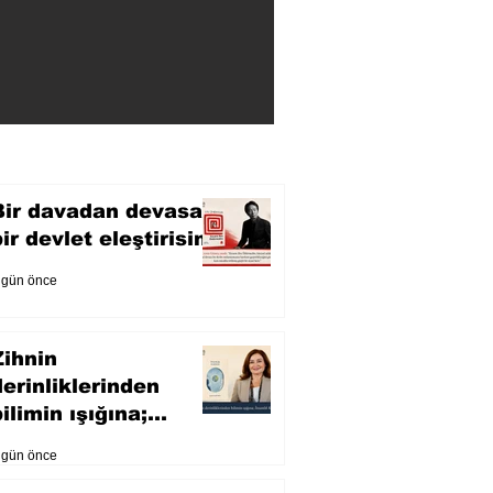
Bir davadan devasa
bir devlet eleştirisine
 gün önce
Zihnin
derinliklerinden
ilimin ışığına;
İnsanlık Karnesi
 gün önce