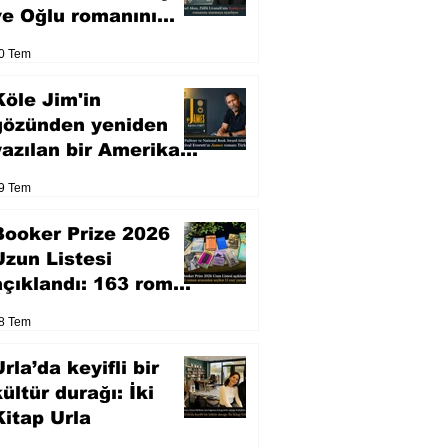
ve Oğlu romanını
sinemaya uyarlıyor
0 Tem
Köle Jim'in
gözünden yeniden
yazılan bir Amerikan
klasiği
9 Tem
Booker Prize 2026
Uzun Listesi
açıklandı: 163 roman
arasından seçilen 13
8 Tem
eser yarışacak
rla’da keyifli bir
kültür durağı: İki
Kitap Urla