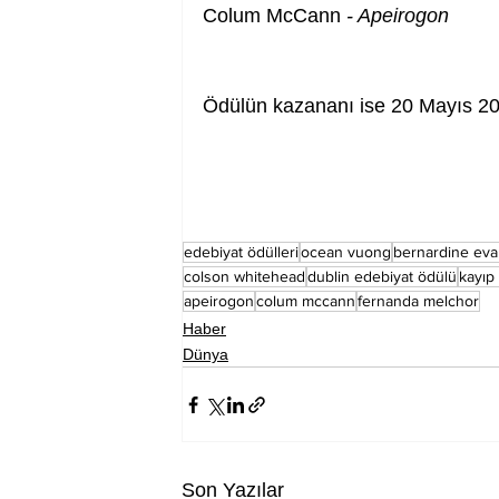
Colum McCann
 - Apeirogon
Ödülün kazananı ise 20 Mayıs 20
edebiyat ödülleri
ocean vuong
bernardine eva
colson whitehead
dublin edebiyat ödülü
kayıp
apeirogon
colum mccann
fernanda melchor
Haber
Dünya
Son Yazılar