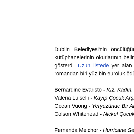
Dublin Belediyesi'nin öncülüğ
kütüphanelerinin okurlarının bel
gösterdi. 
Uzun listede
 yer alan 
romandan biri yüz bin euroluk ödül
Bernardine Evaristo
 - Kız, Kadın,
Valeria Luiselli 
- Kayıp Çocuk Arşi
Ocean Vuong 
- Yeryüzünde Bir A
Colson Whitehead
 - Nickel Çocuk
Fernanda Melchor
 - Hurricane S