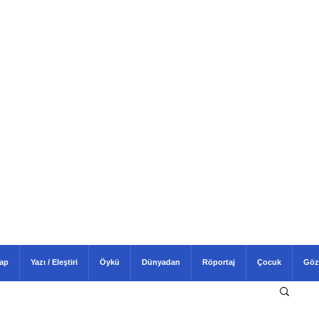
tap
Yazı / Eleştiri
Öykü
Dünyadan
Röportaj
Çocuk
Göz