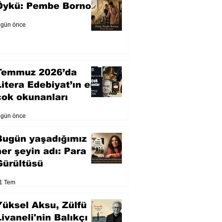
Öykü: Pembe Bornoz
 gün önce
Temmuz 2026’da
Litera Edebiyat’ın en
çok okunanları
 gün önce
Bugün yaşadığımız
her şeyin adı: Para
Gürültüsü
1 Tem
Yüksel Aksu, Zülfü
Livaneli'nin Balıkçı