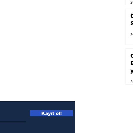
2
2
2
Kayıt ol!