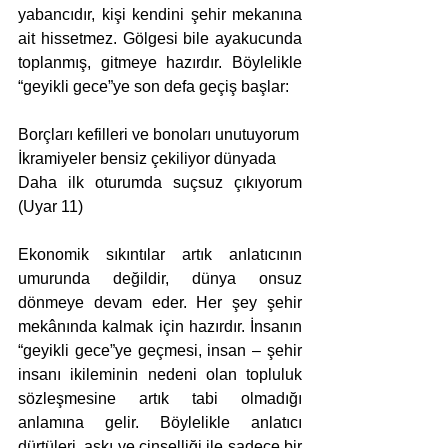
yabancıdır, kişi kendini şehir mekanına 
ait hissetmez. Gölgesi bile ayakucunda 
toplanmış, gitmeye hazırdır. Böylelikle 
“geyikli gece”ye son defa geçiş başlar:
Borçları kefilleri ve bonoları unutuyorum
İkramiyeler bensiz çekiliyor dünyada
Daha ilk oturumda suçsuz çıkıyorum 
(Uyar 11)
Ekonomik sıkıntılar artık anlatıcının 
umurunda değildir, dünya onsuz 
dönmeye devam eder. Her şey şehir 
mekânında kalmak için hazırdır. İnsanın 
“geyikli gece”ye geçmesi, insan – şehir 
insanı ikileminin nedeni olan topluluk 
sözleşmesine artık tabi olmadığı 
anlamına gelir. Böylelikle anlatıcı 
dürtüleri, aşkı ve cinselliği ile sadece bir 