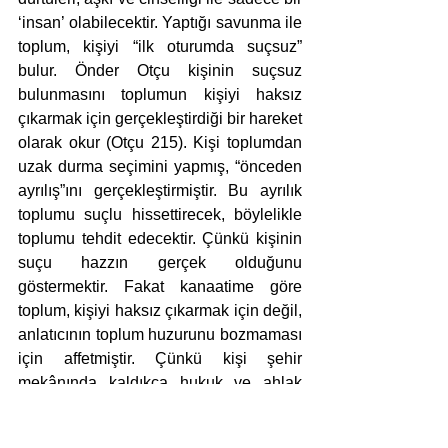
‘insan’ olabilecektir. Yaptığı savunma ile 
toplum, kişiyi “ilk oturumda suçsuz” 
bulur. Önder Otçu kişinin suçsuz 
bulunmasını toplumun kişiyi haksız 
çıkarmak için gerçekleştirdiği bir hareket 
olarak okur (Otçu 215). Kişi toplumdan 
uzak durma seçimini yapmış, “önceden 
ayrılış”ını gerçekleştirmiştir. Bu ayrılık 
toplumu suçlu hissettirecek, böylelikle 
toplumu tehdit edecektir. Çünkü kişinin 
suçu hazzın gerçek olduğunu 
göstermektir. Fakat kanaatime göre 
toplum, kişiyi haksız çıkarmak için değil, 
anlatıcının toplum huzurunu bozmaması 
için affetmiştir. Çünkü kişi şehir 
mekânında kaldıkça hukuk ve ahlak 
kurallarını çiğnemeyi çoktan hayal 
etmiş, bunu dile getirmiştir (Uyar 9). 