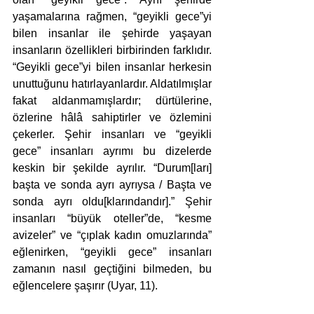
yaşamalarına rağmen, “geyikli gece”yi 
bilen insanlar ile şehirde yaşayan 
insanların özellikleri birbirinden farklıdır. 
“Geyikli gece”yi bilen insanlar herkesin 
unuttuğunu hatırlayanlardır. Aldatılmışlar 
fakat aldanmamışlardır; dürtülerine, 
özlerine hâlâ sahiptirler ve özlemini 
çekerler. Şehir insanları ve “geyikli 
gece” insanları ayrımı bu dizelerde 
keskin bir şekilde ayrılır. “Durum[ları] 
başta ve sonda ayrı ayrıysa / Başta ve 
sonda ayrı oldu[klarındandır].” Şehir 
insanları “büyük oteller”de, “kesme 
avizeler” ve “çıplak kadın omuzlarında” 
eğlenirken, “geyikli gece” insanları 
zamanın nasıl geçtiğini bilmeden, bu 
eğlencelere şaşırır (Uyar, 11). 