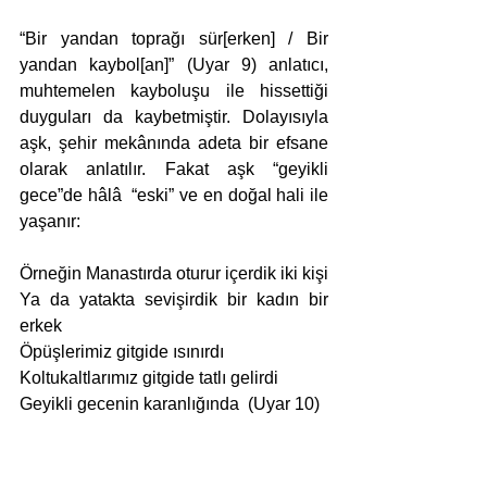
“Bir yandan toprağı sür[erken] / Bir 
yandan kaybol[an]” (Uyar 9) anlatıcı, 
muhtemelen kayboluşu ile hissettiği 
duyguları da kaybetmiştir. Dolayısıyla 
aşk, şehir mekânında adeta bir efsane 
olarak anlatılır. Fakat aşk “geyikli 
gece”de hâlâ  “eski” ve en doğal hali ile 
yaşanır:
Örneğin Manastırda oturur içerdik iki kişi
Ya da yatakta sevişirdik bir kadın bir 
erkek
Öpüşlerimiz gitgide ısınırdı
Koltukaltlarımız gitgide tatlı gelirdi
Geyikli gecenin karanlığında  (Uyar 10)