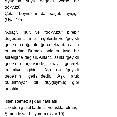
Ayağının suya değdiği yerde bir 
gökyüzü
Çatal boynuzlarında soğuk ayışığı” 
(Uyar 10)
“Ağaç”, “su”, ve “gökyüzü” birebir 
doğadan alınmış imgelerdir ve “geyikli 
gece”nin doğa olduğuna tekrardan atıfta 
bulunurlar. Burada anlatım kısa bir 
süreliğine değişir. Anlatıcı sanki “geyikli 
gece”nin içerisinde, orayı görerek 
betimliyor gibidir. Aşk da “geyikli 
gece”nin içerisindedir. Aşk artık 
bulunmayan bir duyguymuş gibi 
anlatılır:
İster istemez aşkları hatırlatır
Eskiden güzel kadınlar ve aşklar olmuş
Şimdi de var biliyorum (Uyar 10)