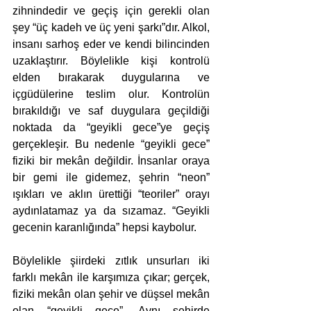
zihnindedir ve geçiş için gerekli olan 
şey “üç kadeh ve üç yeni şarkı”dır. Alkol, 
insanı sarhoş eder ve kendi bilincinden 
uzaklaştırır. Böylelikle kişi kontrolü 
elden bırakarak duygularına ve 
içgüdülerine teslim olur. Kontrolün 
bırakıldığı ve saf duygulara geçildiği 
noktada da “geyikli gece”ye geçiş 
gerçekleşir. Bu nedenle “geyikli gece” 
fiziki bir mekân değildir. İnsanlar oraya 
bir gemi ile gidemez, şehrin “neon” 
ışıkları ve aklın ürettiği “teoriler” orayı 
aydınlatamaz ya da sızamaz. “Geyikli 
gecenin karanlığında” hepsi kaybolur. 
Böylelikle şiirdeki zıtlık unsurları iki 
farklı mekân ile karşımıza çıkar; gerçek, 
fiziki mekân olan şehir ve düşsel mekân 
olan “geyikli gece”. Aynı şehirde 