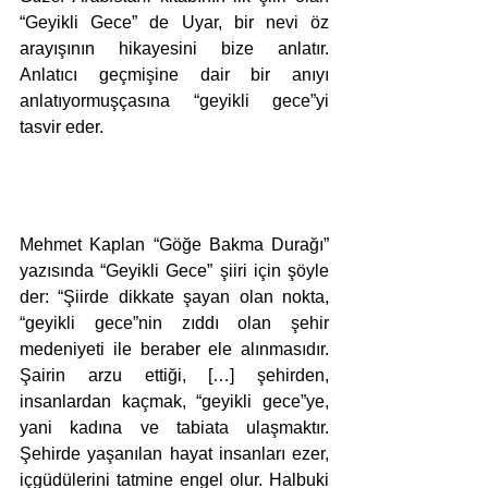
“Geyikli Gece” de Uyar, bir nevi öz 
arayışının hikayesini bize anlatır. 
Anlatıcı geçmişine dair bir anıyı 
anlatıyormuşçasına “geyikli gece”yi 
tasvir eder.
Mehmet Kaplan “Göğe Bakma Durağı” 
yazısında “Geyikli Gece” şiiri için şöyle 
der: “Şiirde dikkate şayan olan nokta, 
“geyikli gece”nin zıddı olan şehir 
medeniyeti ile beraber ele alınmasıdır. 
Şairin arzu ettiği, […] şehirden, 
insanlardan kaçmak, “geyikli gece”ye, 
yani kadına ve tabiata ulaşmaktır. 
Şehirde yaşanılan hayat insanları ezer, 
içgüdülerini tatmine engel olur. Halbuki 