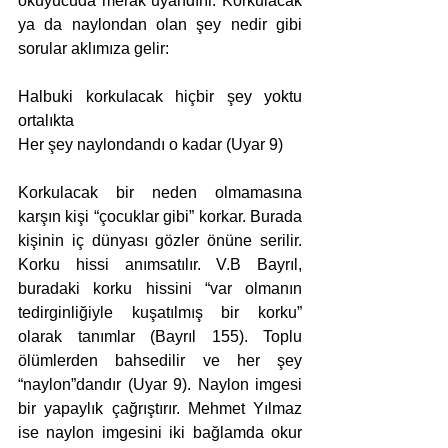
okuyucuda merak uyandırır. Korkulacak 
ya da naylondan olan şey nedir gibi 
sorular aklımıza gelir:
Halbuki korkulacak hiçbir şey yoktu 
ortalıkta
Her şey naylondandı o kadar (Uyar 9)
Korkulacak bir neden olmamasına 
karşın kişi “çocuklar gibi” korkar. Burada 
kişinin iç dünyası gözler önüne serilir. 
Korku hissi anımsatılır. V.B Bayrıl, 
buradaki korku hissini “var olmanın 
tedirginliğiyle kuşatılmış bir korku” 
olarak tanımlar (Bayrıl 155). Toplu 
ölümlerden bahsedilir ve her şey 
“naylon”dandır (Uyar 9). Naylon imgesi 
bir yapaylık çağrıştırır. Mehmet Yılmaz 
ise naylon imgesini iki bağlamda okur 