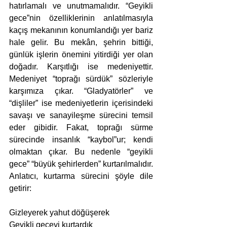
hatırlamalı ve unutmamalıdır. “Geyikli 
gece”nin özelliklerinin anlatılmasıyla 
kaçış mekanının konumlandığı yer bariz 
hale gelir. Bu mekân, şehrin bittiği, 
günlük işlerin önemini yitirdiği yer olan 
doğadır. Karşıtlığı ise medeniyettir. 
Medeniyet “toprağı sürdük” sözleriyle 
karşımıza çıkar. “Gladyatörler” ve 
“dişliler” ise medeniyetlerin içerisindeki 
savaşı ve sanayileşme sürecini temsil 
eder gibidir. Fakat, toprağı sürme 
sürecinde insanlık “kaybol”ur; kendi 
olmaktan çıkar. Bu nedenle “geyikli 
gece” “büyük şehirlerden” kurtarılmalıdır. 
Anlatıcı, kurtarma sürecini şöyle dile 
getirir:
Gizleyerek yahut döğüşerek
Geyikli geceyi kurtardık