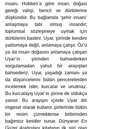
insanı. Hobbes’a göre insan, doğası 
gereği vahşi, bencil ve dürtülerine 
düşkündür. Bu bağlamda ‘şehir insanı’ 
anlaşmaya tabi olmuş insandır; 
toplumsal sözleşmeye uymak için 
dürtülerini bastırır. Uyar, şiirinde kendini 
yadsımaya değil, anlamaya çalışır. Öz’ü 
ya da insan doğasını anlamaya çalışan 
Uyar’ın şiirinden bahsederken 
sorgulamadan yahut bir arayıştan 
bahsederiz. Uyar, yaşadığı zamanı ya 
da düşüncelerini bütün pencerelerden 
incelemek ister, kurcalar ve unutmaz. 
Bu kurcalayış Uyar’ın şiirine de oldukça 
yansır. Bu arayışın içinde Uyar dili 
imgesel olarak kullanır, şiirlerinde bütün 
bir resim çizmektense birbirinden 
bağımsız kesitler sunar. 
Dünyanın En 
Güzel Arabistanı
 kitabının ilk şiiri olan 