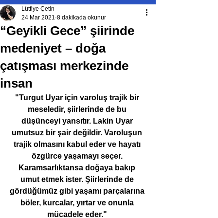
Lütfiye Çetin
24 Mar 2021
8 dakikada okunur
“Geyikli Gece” şiirinde
medeniyet – doğa
çatışması merkezinde
insan
"Turgut Uyar için varoluş trajik bir 
meseledir, şiirlerinde de bu 
düşünceyi yansıtır. Lakin Uyar 
umutsuz bir şair değildir. Varoluşun 
trajik olmasını kabul eder ve hayatı 
özgürce yaşamayı seçer. 
Karamsarlıktansa doğaya bakıp 
umut etmek ister. Şiirlerinde de 
gördüğümüz gibi yaşamı parçalarına 
böler, kurcalar, yırtar ve onunla 
mücadele eder." 