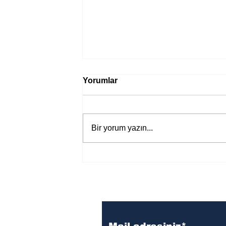
Yorumlar
Bir yorum yazın...
Jane Austen’ın yeni “Aşk ve
Yaşam” uyarlamasından ilk
fragman yayında