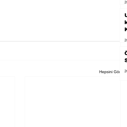
2
U
2
2
Hepsini Gör