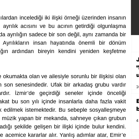
çılardan incelediği iki ilişki örneği üzerinden insanın 
 ayrılık acısını ve bu acının getirdiği olgunlaşma 
ında ayrılığın sadece bir son değil, aynı zamanda bir 
 Ayrılıkların insan hayatında önemli bir dönüm 
ğın ardından bireyin kendini yeniden keşfetme 
 okumakta olan ve ailesiyle sorunlu bir ilişkisi olan 
n son senesindedir. Ufak bir arkadaş grubu vardır 
1
ır. İzmir’de geçirdiği seneler içinde önceliği 
akat bu son yılı içinde insanlarla daha fazla vakit 
k edilmek istemektedir. Bu sebeple sosyalleşmeye 
anlı müzik yapan bir mekanda, sahneye çıkan grubun 
4
ğı şekilde gelişen bir ilişki içinde bulur kendini. 
ve acemice kararlar alır. Yanlış adımlar atar, Emir’e 