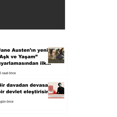
Jane Austen’ın yeni
“Aşk ve Yaşam”
uyarlamasından ilk
fragman yayında
6 saat önce
Bir davadan devasa
bir devlet eleştirisine
 gün önce