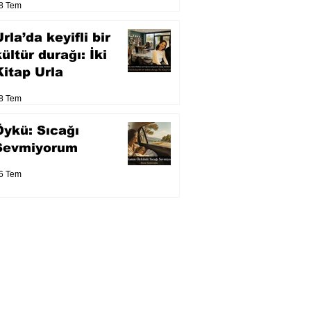
8 Tem
eser yarışacak
rla’da keyifli bir
kültür durağı: İki
Kitap Urla
8 Tem
Öykü: Sıcağı
Sevmiyorum
6 Tem