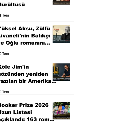
Gürültüsü
1 Tem
Yüksel Aksu, Zülfü
Livaneli'nin Balıkçı
ve Oğlu romanını
sinemaya uyarlıyor
0 Tem
Köle Jim'in
gözünden yeniden
yazılan bir Amerikan
klasiği
9 Tem
Booker Prize 2026
Uzun Listesi
açıklandı: 163 roman
arasından seçilen 13