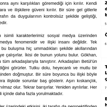
ra aynı karşılıkları göremediği için kırılır. Kendi 
ra ve ilişkilere güveni kırılır. Bir süre gel gitlerle 
b
afın da duygularının kontrolsüz şekilde geliştiği, 
dir.
5
isimli karakterlerimiz sosyal medya üzerinden 
edya fenomenidir ve ilişki insanı değildir. Tek 
6
ları bu buluşma hiç ummadıkları şekilde akıllarından 
e çalışırlar. İkisi de bunun yolunu bulur. Gökhan, 
 tüm arkadaşlarıyla tanıştırır. Arkadaşları Betül’ün 
diğini görürler. Tutku dolu, heyecanlı ve mutlu bir 
iliğinden doğmuştur. Bir süre boyunca bu ilişki böyle 
 ilişkide sorunlar baş gösterir. Aşırı kıskançlık, 
nılmaz olur. Tekrar barışırlar. Yeniden ayrılırlar. Her 
7
ndi içinde daha fazla yorulmaktadır. 
ler üzerindeki etkisini, iki tarafın da perspektifinden 