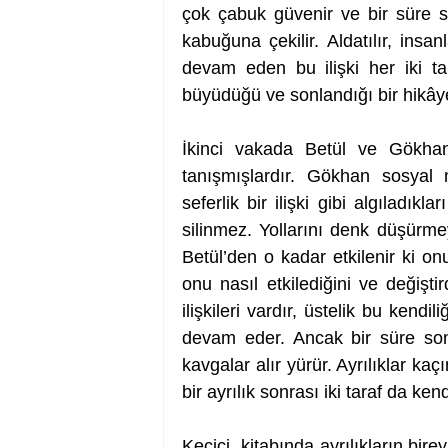
çok çabuk güvenir ve bir süre son
kabuğuna çekilir. Aldatılır, insanla
devam eden bu ilişki her iki tar
büyüdüğü ve sonlandığı bir hikâye
İkinci vakada Betül ve Gökhan 
tanışmışlardır. Gökhan sosyal m
seferlik bir ilişki gibi algıladık
silinmez. Yollarını denk düşürmey
Betül’den o kadar etkilenir ki onu
onu nasıl etkilediğini ve değiştir
ilişkileri vardır, üstelik bu kend
devam eder. Ancak bir süre sonra
kavgalar alır yürür. Ayrılıklar kaçı
bir ayrılık sonrası iki taraf da ke
Keçici, kitabında ayrılıkların birey