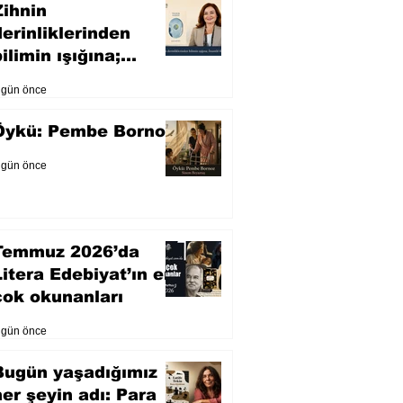
Zihnin
derinliklerinden
ilimin ışığına;
İnsanlık Karnesi
 gün önce
Öykü: Pembe Bornoz
 gün önce
Temmuz 2026’da
Litera Edebiyat’ın en
çok okunanları
 gün önce
Bugün yaşadığımız
her şeyin adı: Para