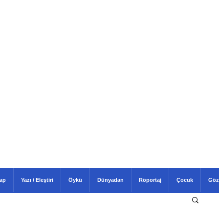
tap
Yazı / Eleştiri
Öykü
Dünyadan
Röportaj
Çocuk
Göz