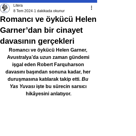
Litera
8 Tem 2024
1 dakikada okunur
Romancı ve öykücü Helen
Garner’dan bir cinayet
davasının gerçekleri
Romancı ve öykücü Helen Garner, 
Avustralya’da uzun zaman gündemi 
işgal eden Robert Farquharson 
davasını başından sonuna kadar, her 
duruşmasına katılarak takip etti. 
Bu 
Yas Yuvası 
işte bu sürecin sarsıcı 
hikâyesini anlatıyor.