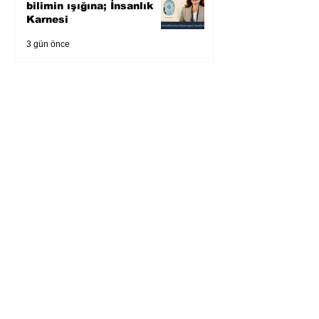
bilimin ışığına; İnsanlık
Karnesi
3 gün önce
Öykü: Pembe Bornoz
4 gün önce
Temmuz 2026’da Litera
Edebiyat’ın en çok
okunanları
5 gün önce
Bugün yaşadığımız her
şeyin adı: Para Gürültüsü
7 gün önce