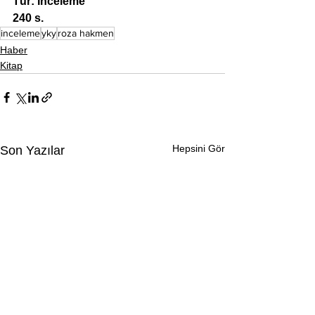
Tür: İnceleme
240 s.
inceleme
yky
roza hakmen
Haber
Kitap
Hepsini Gör
Son Yazılar