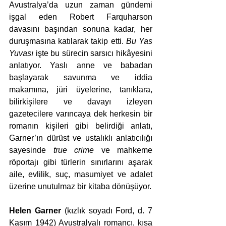
Avustralya’da uzun zaman gündemi 
işgal eden Robert Farquharson 
davasını başından sonuna kadar, her 
duruşmasına katılarak takip etti. 
Bu Yas 
Yuvası 
işte bu sürecin sarsıcı hikâyesini 
anlatıyor. Yaslı anne ve babadan 
başlayarak savunma ve iddia 
makamına, jüri üyelerine, tanıklara, 
bilirkişilere ve davayı izleyen 
gazetecilere varıncaya dek herkesin bir 
romanın kişileri gibi belirdiği anlatı, 
Garner’ın dürüst ve ustalıklı anlatıcılığı 
sayesinde 
true crime 
ve mahkeme 
röportajı gibi türlerin sınırlarını aşarak 
aile, evlilik, suç, masumiyet ve adalet 
üzerine unutulmaz bir kitaba dönüşüyor.
Helen Garner
 (kızlık soyadı Ford, d. 7 
Kasım 1942) Avustralyalı romancı, kısa 