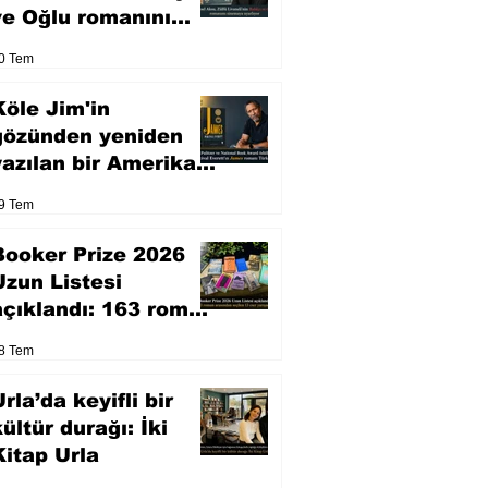
ve Oğlu romanını
sinemaya uyarlıyor
0 Tem
Köle Jim'in
gözünden yeniden
yazılan bir Amerikan
klasiği
9 Tem
Booker Prize 2026
Uzun Listesi
açıklandı: 163 roman
arasından seçilen 13
8 Tem
eser yarışacak
rla’da keyifli bir
kültür durağı: İki
Kitap Urla