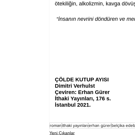
ötekiliğin, alkolizmin, kavga dövü
“İnsanın nevrini döndüren ve mer
ÇÖLDE KUTUP AYISI 
Dimitri Verhulst
Çeviren: Erhan Gürer
İthaki Yayınları, 176 s. 
İstanbul 2021. 
roman
ithaki yayınları
erhan gürer
belçika edeb
Yeni Çıkanlar