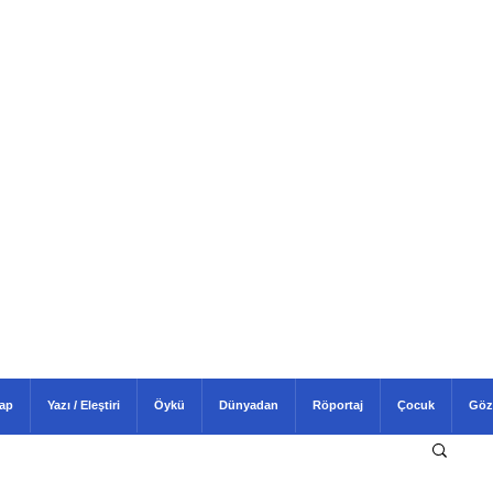
tap
Yazı / Eleştiri
Öykü
Dünyadan
Röportaj
Çocuk
Göz