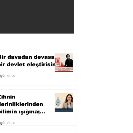
Bir davadan devasa
bir devlet eleştirisine
 gün önce
Zihnin
derinliklerinden
ilimin ışığına;
İnsanlık Karnesi
 gün önce