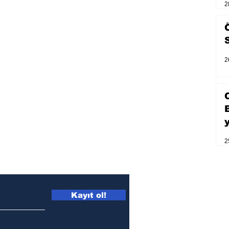
2
2
2
Kayıt ol!