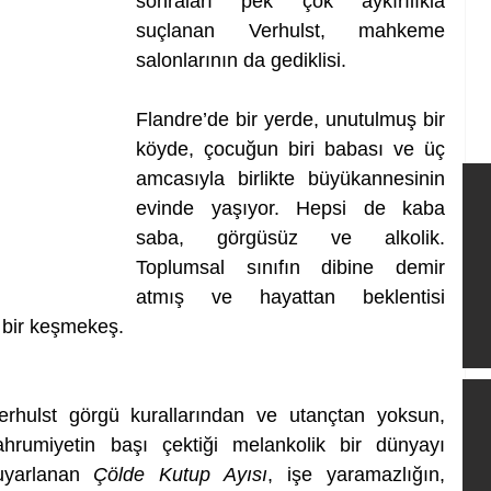
sonraları pek çok aykırılıkla 
suçlanan Verhulst, mahkeme 
salonlarının da gediklisi.
Flandre’de bir yerde, unutulmuş bir 
köyde, çocuğun biri babası ve üç 
amcasıyla birlikte büyükannesinin 
evinde yaşıyor. Hepsi de kaba 
saba, görgüsüz ve alkolik. 
Toplumsal sınıfın dibine demir 
atmış ve hayattan beklentisi 
 bir keşmekeş.
erhulst görgü kurallarından ve utançtan yoksun, 
rumiyetin başı çektiği melankolik bir dünyayı 
uyarlanan 
Çölde Kutup Ayısı
, işe yaramazlığın, 