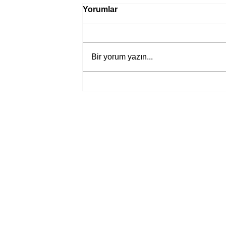
Yorumlar
Bir yorum yazın...
Tibet'in nadir eserleri şimdi
çevrimiçi