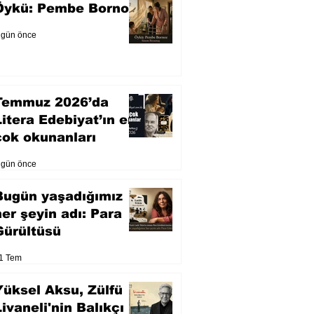
Öykü: Pembe Bornoz
 gün önce
Temmuz 2026’da
Litera Edebiyat’ın en
çok okunanları
 gün önce
Bugün yaşadığımız
her şeyin adı: Para
Gürültüsü
1 Tem
Yüksel Aksu, Zülfü
Livaneli'nin Balıkçı