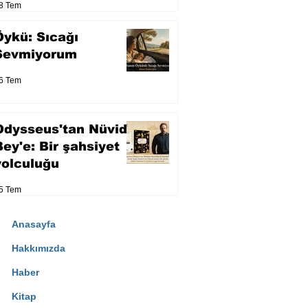
8 Tem
Öykü: Sıcağı
Sevmiyorum
6 Tem
Odysseus'tan Nüvid
Bey'e: Bir şahsiyet
yolculuğu
5 Tem
Anasayfa
Hakkımızda
Haber
Kitap