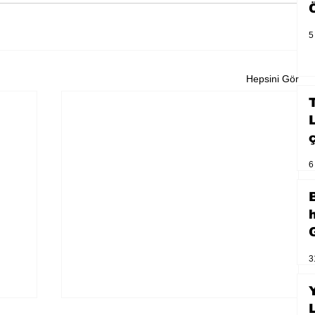
5
Hepsini Gör
6
3