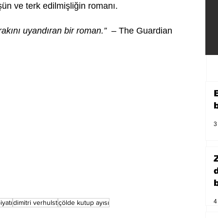
şün ve terk edilmişliğin romanı.
akını uyandıran bir roman.” 
 – The Guardian
3
b
4
iyatı
dimitri verhulst
çölde kutup ayısı