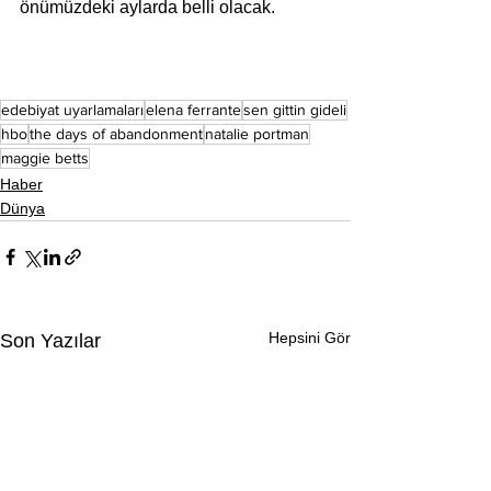
önümüzdeki aylarda belli olacak.
edebiyat uyarlamaları
elena ferrante
sen gittin gideli
hbo
the days of abandonment
natalie portman
maggie betts
Haber
Dünya
Hepsini Gör
Son Yazılar