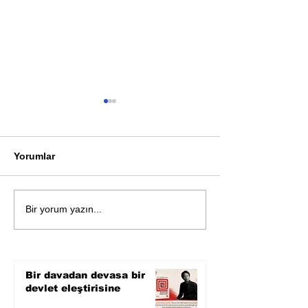
Yorumlar
Ünlü yazarlardan ortak
Simone de Beau
Bir yorum yazın...
kitap
Kayıp Romanı
Bir davadan devasa bir
devlet eleştirisine