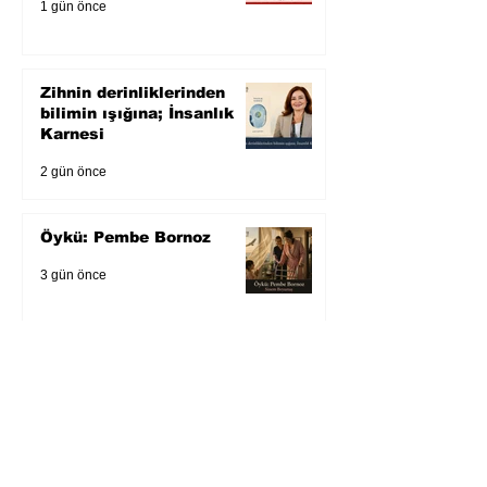
1 gün önce
Zihnin derinliklerinden
bilimin ışığına; İnsanlık
Karnesi
2 gün önce
Öykü: Pembe Bornoz
3 gün önce
Temmuz 2026’da Litera
Edebiyat’ın en çok
okunanları
4 gün önce