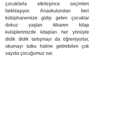
çocuklarla etkileşince seçimleri 
farklılaşıyor. Anaokulundan beri 
kütüphanemize gidip gelen çocuklar 
dokuz yaştan itibaren kitap 
kulüplerimizde kitapları her yönüyle 
didik didik tartışmayı da öğreniyorlar, 
okumayı tutku haline getirebilen çok 
sayıda çocuğumuz var.  
Çocuklara okuma alışkanlığı 
öğretmek isteyenlere tavsiyelerinizi 
alabilir miyiz?
Okuma alışkanlığı için bebeklikten 
itibaren çaba harcamak gerekiyor. 
Banyo kitapları, sesli, dokulu, oyunlu, 
hareketli kitaplarla çocuğun ilgisi 
çekilebilir. 2 yaşından sonra resimli 
kitapları birlikte okumak, resimlere uzun 
uzun bakmak, yeni hikayeler uydurmak 