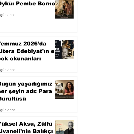
Öykü: Pembe Bornoz
 gün önce
Temmuz 2026’da
Litera Edebiyat’ın en
çok okunanları
 gün önce
Bugün yaşadığımız
her şeyin adı: Para
Gürültüsü
 gün önce
Yüksel Aksu, Zülfü
Livaneli'nin Balıkçı