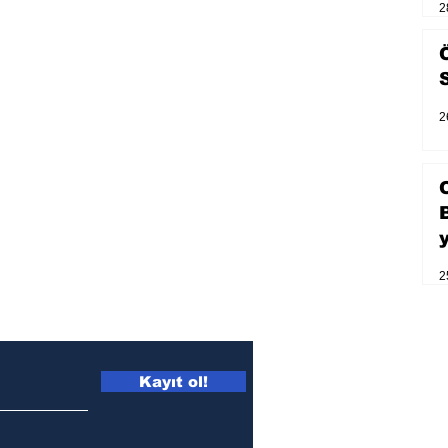
2
2
2
Kayıt ol!