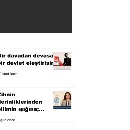
Bir davadan devasa
bir devlet eleştirisine
0 saat önce
Zihnin
derinliklerinden
ilimin ışığına;
İnsanlık Karnesi
 gün önce