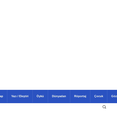
tap
Yazı / Eleştiri
Öykü
Dünyadan
Röportaj
Çocuk
Göz