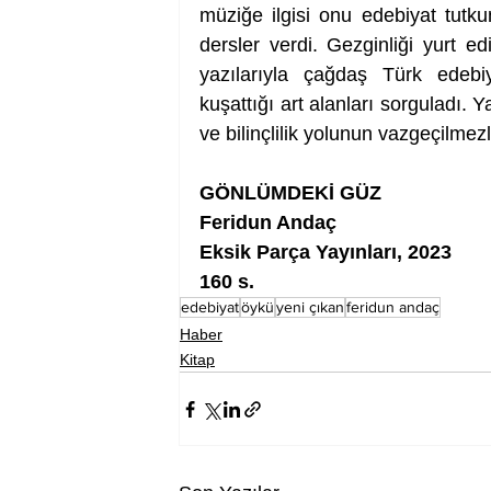
müziğe ilgisi onu edebiyat tutkun
dersler verdi. Gezginliği yurt ed
yazılarıyla çağdaş Türk edebiya
kuşattığı art alanları sorguladı. 
ve bilinçlilik yolunun vazgeçilmezli
GÖNLÜMDEKİ GÜZ
Feridun Andaç
Eksik Parça Yayınları, 2023
160 s.
edebiyat
öykü
yeni çıkan
feridun andaç
Haber
Kitap