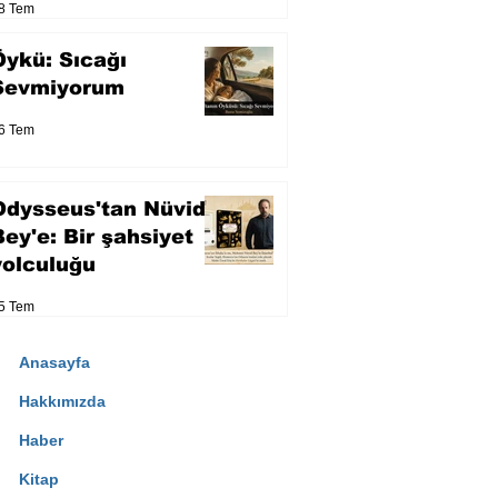
8 Tem
Öykü: Sıcağı
Sevmiyorum
6 Tem
Odysseus'tan Nüvid
Bey'e: Bir şahsiyet
yolculuğu
5 Tem
Anasayfa
Hakkımızda
Haber
Kitap