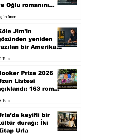
ve Oğlu romanını
sinemaya uyarlıyor
 gün önce
Köle Jim'in
gözünden yeniden
yazılan bir Amerikan
klasiği
9 Tem
Booker Prize 2026
Uzun Listesi
açıklandı: 163 roman
arasından seçilen 13
8 Tem
eser yarışacak
rla’da keyifli bir
kültür durağı: İki
Kitap Urla