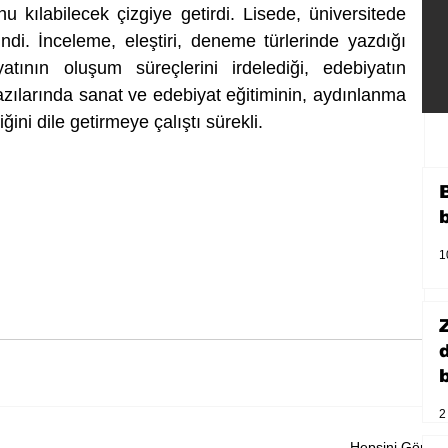
u kılabilecek çizgiye getirdi. Lisede, üniversitede 
indi. İnceleme, eleştiri, deneme türlerinde yazdığı 
tının oluşum süreçlerini irdelediği, edebiyatın 
Yazılarında sanat ve edebiyat eğitiminin, aydınlanma 
ğini dile getirmeye çalıştı sürekli.
1
b
2
Hepsini Gör