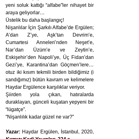
yeni soluk kattığı “alfabe”ler nihayet bir 
araya geliyorlar…
Üstelik bu daha başlangıç!
Nişanlılar İçin Şarkılı Alfabe’de Ergülen; 
A’dan Z’ye, Aşk’tan Devrim’e, 
Cumartesi Anneleri’nden Neşet’e, 
Nar’dan Üzüm’e ve Zeytin’e, 
Eskişehir’den Napoli’ye, Üç Fidan’dan 
Gezi’ye, Karantina’dan Göçmen’lere… 
otuz iki kısım tekmili birden bildiğimiz (i 
sandığımız) bütün kavram ve kelimelere 
Haydar Ergülence karşılıklar veriyor.
Şiirden yola çıkan, hatıralarda 
duraklayan, günceli kuşatan yepyeni bir 
“lügatçe”.
“Nişanlılık kadar güzel ne var?”
Yazar:
 Haydar Ergülen, İstanbul, 2020, 