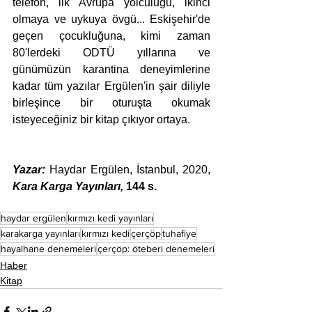
telefon, ilk Avrupa yolculuğu, ikinci 
olmaya ve uykuya övgü... Eskişehir'de 
geçen çocukluğuna, kimi zaman 
80'lerdeki ODTÜ yıllarına ve 
günümüzün karantina deneyimlerine 
kadar tüm yazılar Ergülen'in şair diliyle 
birleşince bir oturuşta okumak 
isteyeceğiniz bir kitap çıkıyor ortaya.
Yazar:
 Haydar Ergülen, İstanbul, 2020, 
Kara Karga Yayınları, 
144 s.
haydar ergülen
kırmızı kedi yayınları
karakarga yayınları
kırmızı kedi
çerçöp
tuhafiye
hayalhane denemeleri
çerçöp: öteberi denemeleri
Haber
Kitap