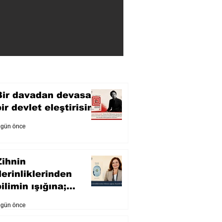
Bir davadan devasa
bir devlet eleştirisine
 gün önce
Zihnin
derinliklerinden
ilimin ışığına;
İnsanlık Karnesi
 gün önce