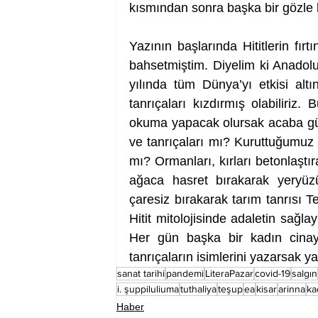
kısmından sonra başka bir gözle b
Yazının başlarında Hititlerin fırtı
bahsetmiştim. Diyelim ki Anadolu
yılında tüm Dünya’yı etkisi alt
tanrıçaları kızdırmış olabiliriz. 
okuma yapacak olursak acaba günd
ve tanrıçaları mı? Kuruttuğumuz ı
mı? Ormanları, kırları betonlaştıra
ağaca hasret bırakarak yeryüzü 
çaresiz bırakarak tarım tanrısı Teli
Hitit mitolojisinde adaletin sağlay
Her gün başka bir kadın cinaye
tanrıçaların isimlerini yazarsak y
sanat tarihi
pandemi
LiteraPazar
covid-19
salgın
i. şuppiluliuma
tuthaliya
teşup
ea
kisar
arinna
ka
Haber