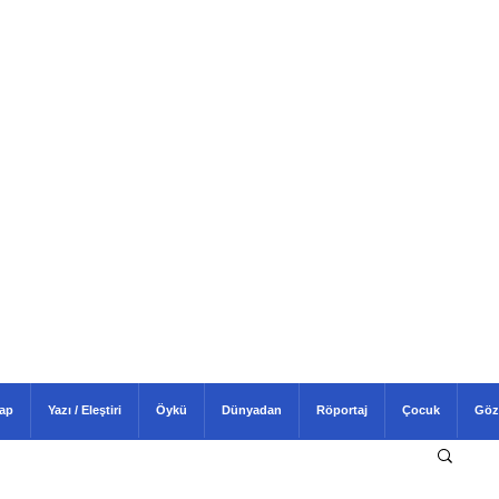
tap
Yazı / Eleştiri
Öykü
Dünyadan
Röportaj
Çocuk
Göz