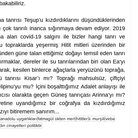
akabiliriz. 
na tanrısı Teşup’u kızdırdıklarını düşündüklerinden 
 çok tanrılı inanca sığınmaya devam ediyor. 2019 
ına alan covid-19 salgını ile bizler hangi tanrı ve 
Bu topraklarda yeşermiş Hitit mitleri üzerinden bir 
en güne talan ettiğimiz doğayı temsil eden tanrı 
rmaklar, dereler ile su tanrılarından biri olan Ea‘yı 
rak, kesilen binlerce ağaçlarla yeryüzünü toprağa, 
tanrısı Kisar’ı mı? Toprağı mahsulsüz, çiftçiyi 
pinu’yu mu? İçini boşalttığımız Adalet anlayışı ile 
ıcısı olarakta geçen Güneş tanrıçası Arinna’yı mı? 
tine uyandığımız bir coğrafya da kızdırdığımız 
azıyı bitiremem sanırım... 
anadolu uygarlıkları
fatmagül okten mert
hititler
ii. murşili
veba
dın cinayetleri politiktir