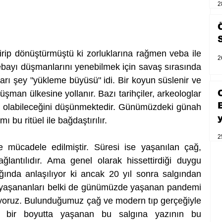
2
ip dönüştürmüştü ki zorluklarına rağmen veba ile 
2
ebayı düşmanlarını yenebilmek için savaş sırasında 
rı şey "yükleme büyüsü" idi. Bir koyun süslenir ve 
̈şman ülkesine yollanır. Bazı tarihçiler, arkeologlar 
 olabileceğini düşünmektedir. Günümüzdeki günah 
bu ritüel ile bağdaştırılır. 
2
 mücadele edilmiştir. Süresi ise yaşanılan çağ, 
bağlantılıdır. Ama genel olarak hissettirdiği duygu 
şığında anlaşılıyor ki ancak 20 yıl sonra salgından 
e yaşananları belki de günümüzde yaşanan pandemi 
ruz. Bulunduğumuz çağ ve modern tıp gerçeğiyle 
ka bir boyutta yaşanan bu salgına yazının bu 