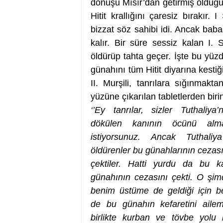
dönüşü Mısır’dan getirmiş olduğu
Hitit krallığını çaresiz bırakır.
bizzat söz sahibi idi. Ancak babası
kalır. Bir süre sessiz kalan I. S
öldürüp tahta geçer. İşte bu yü
günahını tüm Hitit diyarına kestig
II. Murşili, tanrılara sığınmakt
yüzüne çıkarılan tabletlerden biri
‘’Ey tanrılar, sizler Tuthaliya’n
dökülen kanının öcünü alma
istiyorsunuz. Ancak Tuthaliya’y
öldürenler bu günahlarının cezası
çektiler. Hatti yurdu da bu ka
günahının cezasını çekti. O şimd
benim üstüme de geldiği için b
de bu günahın kefaretini aileml
birlikte kurban ve tövbe yolu il