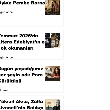
Öykü: Pembe Bornoz
 gün önce
Temmuz 2026’da
Litera Edebiyat’ın en
çok okunanları
 gün önce
Bugün yaşadığımız
her şeyin adı: Para
Gürültüsü
1 Tem
Yüksel Aksu, Zülfü
Livaneli'nin Balıkçı