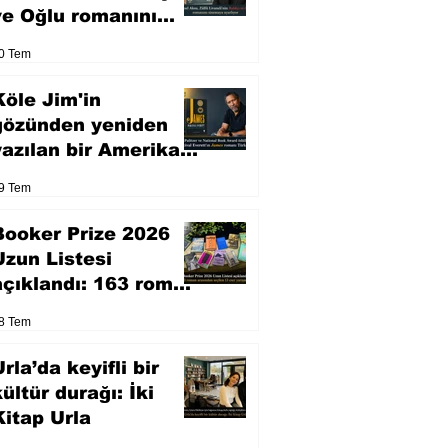
ve Oğlu romanını
sinemaya uyarlıyor
0 Tem
Köle Jim'in
gözünden yeniden
yazılan bir Amerikan
klasiği
9 Tem
Booker Prize 2026
Uzun Listesi
açıklandı: 163 roman
arasından seçilen 13
8 Tem
eser yarışacak
rla’da keyifli bir
kültür durağı: İki
Kitap Urla