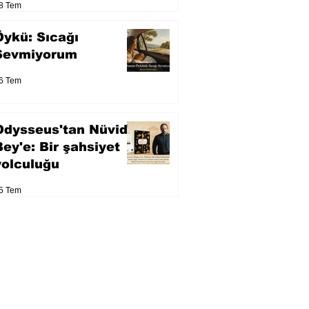
8 Tem
Öykü: Sıcağı
Sevmiyorum
6 Tem
Odysseus'tan Nüvid
Bey'e: Bir şahsiyet
yolculuğu
5 Tem