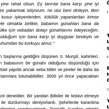
 yine rahat olsun. Ey tanrılar bana karşı yine iyi 
ize yakarmak istiyorum, ne olur beni dinleyin. Ben 
5
kusur işleyenlerden, kötülük yapanlardan kimse 
yle olmakla birlikte, babamın günahları bana da 
ra ülke için vebadan dolayı günahlarımı ödeyeceğim. 
olduğum için bana karşı iyi duygular besleyin ve 
uhumdan bu korkuyu alınız.’’ 
 başlarına geldiğini düşünen II. Murşili, kahinleri, 
6
babasının bir günahı olduğunu düşündüğü için 
itüel yapıldı ancak veba bitler ve pireler ile daha da 
anrılara tutunabildiler. 3500 yıl önce yapacakları 
3
yol denediler. Bir yandan Bitkiler ile tedavi etmeye 
r ile durdurmayı deniyorlardı. Şehirlerde karantina 
geleri arındırıyorlardı. Temizlik kuralları gitgide 