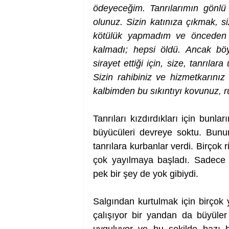
ödeyeceğim. Tanrılarımın gönlü
olunuz. Sizin katınıza çıkmak, s
kötülük yapmadım ve önceden 
kalmadı; hepsi öldü. Ancak bö
sirayet ettiği için, size, tanrıla
Sizin rahibiniz ve hizmetkarınız 
kalbimden bu sıkıntıyı kovunuz, r
Tanrıları kızdırdıkları için bunların
büyücüleri devreye soktu. Bunun 
tanrılara kurbanlar verdi. Birçok r
çok yayılmaya başladı. Sadece t
pek bir şey de yok gibiydi.
Salgından kurtulmak için birçok 
çalışıyor bir yandan da büyüle
uyguluyor ve bu şekilde bazı böl