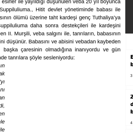
 esirler ile yayıldığı düşünülen veba 20 yıl boyunca 
 I Suppiluliuma., Hitit devlet yönetiminde babası ile 
nın ölümü üzerine taht kardeşi genç Tuthaliya’ya 
uppiluliuma daha sonra destekçileri ile kardeşini 
zden II. Murşili, veba salgını ile, tanrıların, babasının 
̆ini düşünür. Babasını ve abisini vebadan kaybeden 
an başka çaresinin olmadığına inanıyordu ve gün 
nde tanrılara şöyle sesleniyordu: 
ın 
k 
3
ı 
nı 
n 
i, 
b
en 
e 
4
e 