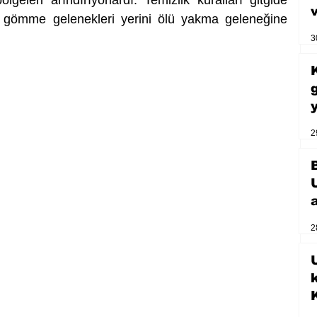
̈ gömme gelenekleri yerini ölü yakma geleneğine 
3
2
2
U