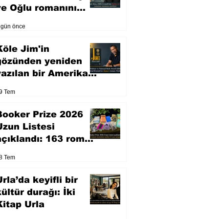
ve Oğlu romanını
sinemaya uyarlıyor
 gün önce
Köle Jim'in
gözünden yeniden
yazılan bir Amerikan
klasiği
9 Tem
Booker Prize 2026
Uzun Listesi
açıklandı: 163 roman
arasından seçilen 13
8 Tem
eser yarışacak
rla’da keyifli bir
kültür durağı: İki
Kitap Urla