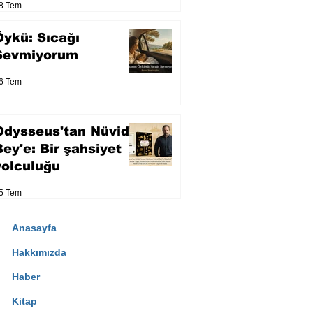
8 Tem
Öykü: Sıcağı
Sevmiyorum
6 Tem
Odysseus'tan Nüvid
Bey'e: Bir şahsiyet
yolculuğu
5 Tem
Anasayfa
Hakkımızda
Haber
Kitap