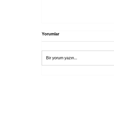
Yorumlar
Bir yorum yazın...
Bir davadan devasa bir devlet
eleştirisine