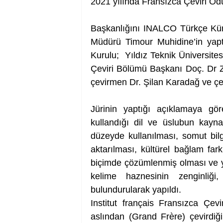
2021 yılında Fransızca Çeviri Ödül
Başkanlığını INALCO Türkçe Kür
Müdürü Timour Muhidine’in yaptığ
Kurulu;  Yıldız Teknik Üniversite
Çeviri Bölümü Başkanı Doç. Dr Ze
çevirmen Dr. Şilan Karadağ ve ç
Jürinin yaptığı açıklamaya gör
kullandığı dil ve üslubun kayna
düzeyde kullanılması, somut bilg
aktarılması, kültürel bağlam farkl
biçimde çözümlenmiş olması ve yaz
kelime haznesinin zenginliği,
bulundurularak yapıldı.
Institut français Fransızca Çev
aslından (Grand Frère) çevirdiği