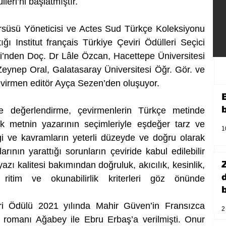
leri’ni başlatmıştır.
süsü Yöneticisi ve Actes Sud Türkçe Koleksiyonu 
ı Institut français Türkiye Çeviri Ödülleri Seçici 
si’nden Doç. Dr Lâle Özcan, Hacettepe Üniversitesi 
ynep Oral, Galatasaray Üniversitesi Öğr. Gör. ve 
evirmen editör Ayça Sezen’den oluşuyor.
e değerlendirme, çevirmenlerin Türkçe metinde 
k metnin yazarının seçimleriyle eşdeğer tarz ve 
1
i ve kavramların yeterli düzeyde ve doğru olarak 
arının yarattığı sorunların çeviride kabul edilebilir 
ı kalitesi bakımından doğruluk, akıcılık, kesinlik, 
 ritim ve okunabilirlik kriterleri göz önünde 
b
iri Ödülü 2021 yılında Mahir Güven’in Fransızca 
2
 romanı Ağabey ile Ebru Erbaş’a verilmişti. Onur 