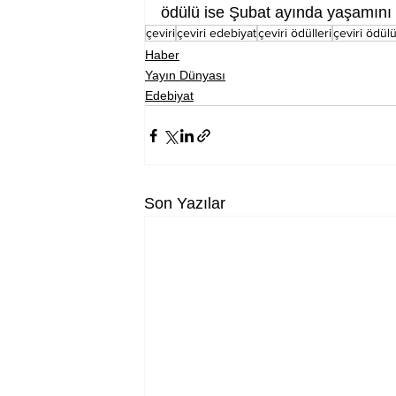
ödülü ise Şubat ayında yaşamını y
çeviri
çeviri edebiyat
çeviri ödülleri
çeviri ödül
Haber
Yayın Dünyası
Edebiyat
Son Yazılar