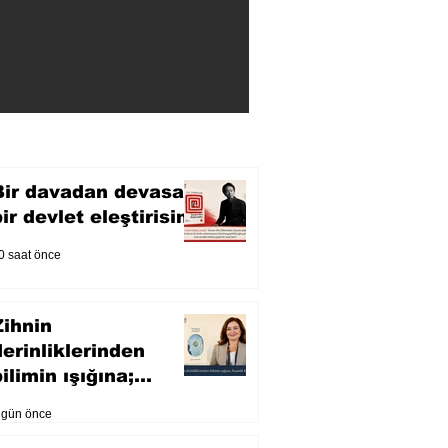
Bir davadan devasa
bir devlet eleştirisine
0 saat önce
Zihnin
derinliklerinden
ilimin ışığına;
İnsanlık Karnesi
 gün önce