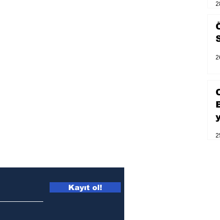
2
2
2
Kayıt ol!