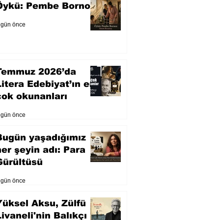
Öykü: Pembe Bornoz
 gün önce
Temmuz 2026’da
Litera Edebiyat’ın en
çok okunanları
 gün önce
Bugün yaşadığımız
her şeyin adı: Para
Gürültüsü
 gün önce
Yüksel Aksu, Zülfü
Livaneli'nin Balıkçı