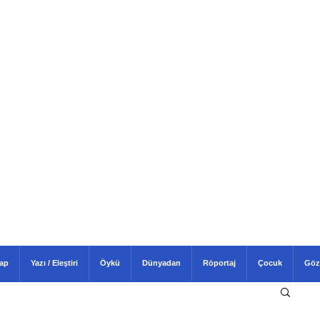
tap
Yazı / Eleştiri
Öykü
Dünyadan
Röportaj
Çocuk
Göz