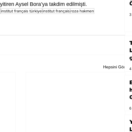
itiren Aysel Bora’ya takdim edilmişti.
ü
institut français türkiye
institut français
roza hakmen
3
Hepsini Gör
4
6