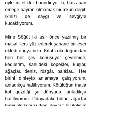
öyle incelikler barındırıyor ki, harcanan 
emeğe hayran olmamak mümkün değil. 
İkinizi de saygı ve sevgiyle 
kucaklıyorum.
Mine Söğüt iki asır önce yazılmış bir 
masalı ters yüz ederek şahane bir eser 
ekledi dünyamıza. Kitabı okuduğumdan 
beri her şey konuşuyor çevremde; 
kedilerim, sahildeki köpekler, kuşlar, 
ağaçlar, deniz, rüzgâr, balıklar... Her 
birini dinleyip anlamaya çalışıyorum, 
anladıkça hafifliyorum. Kötülüğün inatla 
kol gezdiği şu dünyada, anladıkça 
hafifliyorum. Dünyadaki bütün ağaçlar 
birbiriyle konuşurken, devasa bir iletişim 
sistemine sahipken, iletişim çağının 
doruğunda yaşadığımız bugün iki 
insanın bile iletişim kurmakta 