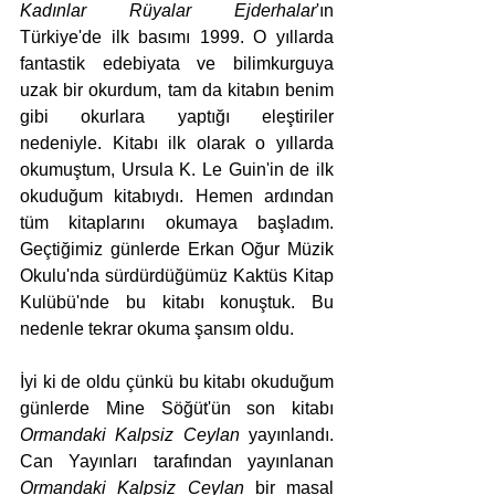
Kadınlar Rüyalar Ejderhalar
'ın 
Türkiye'de ilk basımı 1999. O yıllarda 
fantastik edebiyata ve bilimkurguya 
uzak bir okurdum, tam da kitabın benim 
gibi okurlara yaptığı eleştiriler 
nedeniyle. Kitabı ilk olarak o yıllarda 
okumuştum, Ursula K. Le Guin'in de ilk 
okuduğum kitabıydı. Hemen ardından 
tüm kitaplarını okumaya başladım. 
Geçtiğimiz günlerde Erkan Oğur Müzik 
Okulu'nda sürdürdüğümüz Kaktüs Kitap 
Kulübü'nde bu kitabı konuştuk. Bu 
nedenle tekrar okuma şansım oldu. 
İyi ki de oldu çünkü bu kitabı okuduğum 
günlerde Mine Söğüt'ün son kitabı 
Ormandaki Kalpsiz Ceylan
 yayınlandı. 
Can Yayınları tarafından yayınlanan 
Ormandaki Kalpsiz Ceylan 
bir masal 