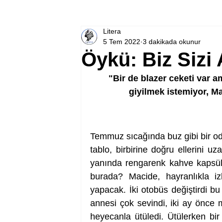
Litera
5 Tem 2022
3 dakikada okunur
Öykü: Biz Sizi 
"Bir de blazer ceketi var a
giyilmek istemiyor, M
Temmuz sıcağında buz gibi bir oda
tablo, birbirine doğru ellerini uz
yanında rengarenk kahve kapsüll
burada? Macide, hayranlıkla iz
yapacak. İki otobüs değiştirdi b
annesi çok sevindi, iki ay önce m
heyecanla ütüledi. Ütülerken bir