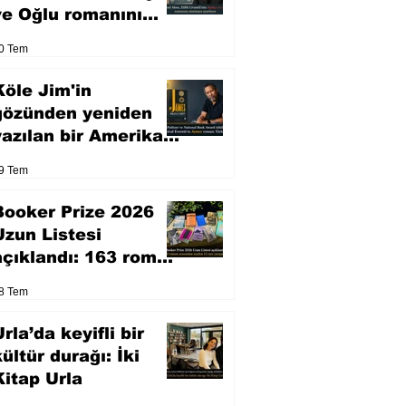
ve Oğlu romanını
sinemaya uyarlıyor
0 Tem
Köle Jim'in
gözünden yeniden
yazılan bir Amerikan
klasiği
9 Tem
Booker Prize 2026
Uzun Listesi
açıklandı: 163 roman
arasından seçilen 13
8 Tem
eser yarışacak
rla’da keyifli bir
kültür durağı: İki
Kitap Urla