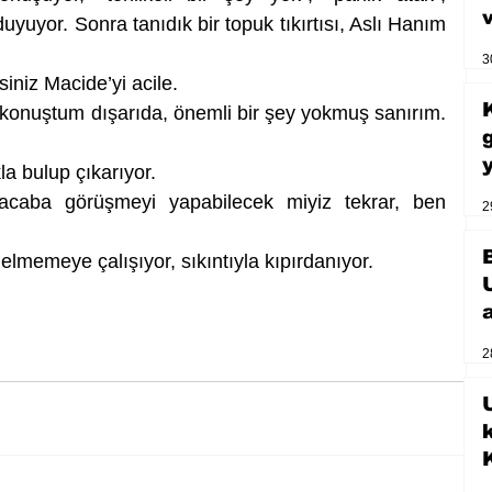
duyuyor. Sonra tanıdık bir topuk tıkırtısı, Aslı Hanım 
3
iniz Macide’yi acile. 
konuştum dışarıda, önemli bir şey yokmuş sanırım. 
la bulup çıkarıyor.
acaba görüşmeyi yapabilecek miyiz tekrar, ben 
2
lmemeye çalışıyor, sıkıntıyla kıpırdanıyor. 
2
U