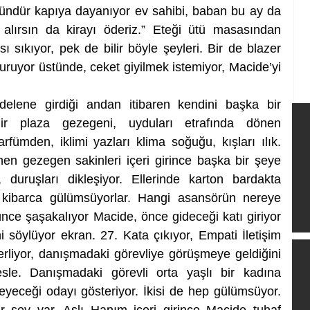
 gündür kapıya dayanıyor ev sahibi, baban bu ay da 
alırsın da kirayı öderiz.” Eteği ütü masasından 
ı sıkıyor, pek de bilir böyle şeyleri. Bir de blazer 
uruyor üstünde, ceket giyilmek istemiyor, Macide’yi 
lene girdiği andan itibaren kendini başka bir 
ir plaza gezegeni, uyduları etrafında dönen 
fümden, iklimi yazları klima soğuğu, kışları ılık. 
en gezegen sakinleri içeri girince başka bir şeye 
, duruşları dikleşiyor. Ellerinde karton bardakta 
 kibarca gülümsüyorlar. Hangi asansörün nereye 
ünce şaşakalıyor Macide, önce gideceği katı giriyor 
 söylüyor ekran. 27. Kata çıkıyor, Empati İletişim 
erliyor, danışmadaki görevliye görüşmeye geldiğini 
esle. Danışmadaki görevli orta yaşlı bir kadına 
eyeceği odayı gösteriyor. İkisi de hep gülümsüyor. 