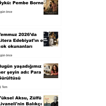
Öykü: Pembe Bornoz
 gün önce
Temmuz 2026’da
Litera Edebiyat’ın en
çok okunanları
 gün önce
Bugün yaşadığımız
her şeyin adı: Para
Gürültüsü
1 Tem
Yüksel Aksu, Zülfü
Livaneli'nin Balıkçı