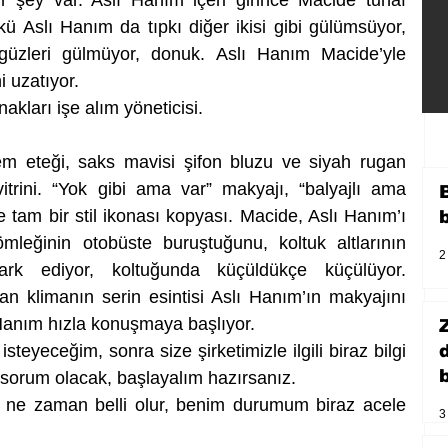
 şey var. Aslı Hanım içeri girince Macide tuhaf 
ü Aslı Hanım da tıpkı diğer ikisi gibi gülümsüyor, 
, güzleri gülmüyor, donuk. Aslı Hanım Macide’yle 
i uzatıyor. 
akları işe alım yöneticisi.
em eteği, saks mavisi şifon bluzu ve siyah rugan 
vitrini. “Yok gibi ama var” makyajı, “balyajlı ama 
e tam bir stil ikonası kopyası. Macide, Aslı Hanım’ı 
mleğinin otobüste buruştuğunu, koltuk altlarının 
2
ark ediyor, koltuğunda küçüldükçe küçülüyor. 
an klimanın serin esintisi Aslı Hanım’ın makyajını 
Hanım hızla konuşmaya başlıyor.
eyeceğim, sonra size şirketimizle ilgili biraz bilgi 
b
sorum olacak, başlayalım hazırsanız.
ne zaman belli olur, benim durumum biraz acele 
3