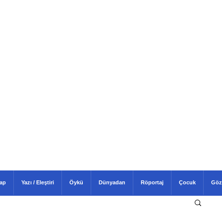
tap
Yazı / Eleştiri
Öykü
Dünyadan
Röportaj
Çocuk
Göz