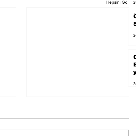
Hepsini Gör
2
2
2