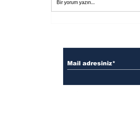
Bir yorum yazın...
Bir davadan devasa bir devlet
eleştirisine
reklam, sponsorluk ve işbirliği iç
info@literaedebiyat.com