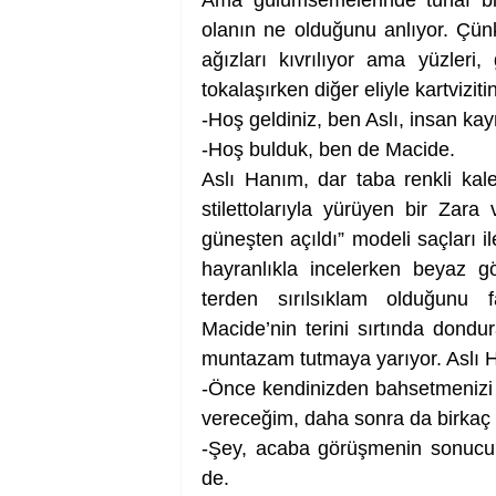
Ama gülümsemelerinde tuhaf bir
olanın ne olduğunu anlıyor. Çünk
ağızları kıvrılıyor ama yüzleri
tokalaşırken diğer eliyle kartvizitin
-Hoş geldiniz, ben Aslı, insan kayn
-Hoş bulduk, ben de Macide. 
Aslı Hanım, dar taba renkli kal
stilettolarıyla yürüyen bir Zara 
güneşten açıldı” modeli saçları il
hayranlıkla incelerken beyaz gö
terden sırılsıklam olduğunu f
Macide’nin terini sırtında dondur
muntazam tutmaya yarıyor. Aslı 
-Önce kendinizden bahsetmenizi ist
vereceğim, daha sonra da birkaç 
-Şey, acaba görüşmenin sonucu 
de. 