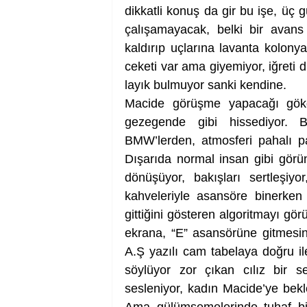
dikkatli konuş da gir bu işe, üç
çalışamayacak, belki bir avans 
kaldırıp uçlarına lavanta kolonyas
ceketi var ama giyemiyor, iğreti d
layık bulmuyor sanki kendine. 
Macide görüşme yapacağı gökde
gezegende gibi hissediyor. B
BMW’lerden, atmosferi pahalı par
Dışarıda normal insan gibi görün
dönüşüyor, bakışları sertleşiyor
kahveleriyle asansöre binerken
gittiğini gösteren algoritmayı gör
ekrana, “E” asansörüne gitmesini
A.Ş yazılı cam tabelaya doğru il
söylüyor zor çıkan cılız bir s
sesleniyor, kadın Macide’ye bekl