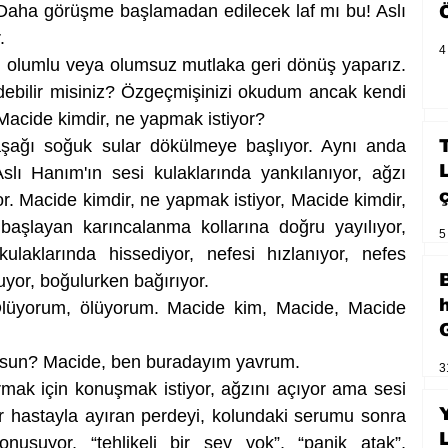
Daha görüşme başlamadan edilecek laf mı bu! Aslı 
.
4
rız, olumlu veya olumsuz mutlaka geri dönüş yaparız. 
ebilir misiniz? Özgeçmişinizi okudum ancak kendi 
, Macide kimdir, ne yapmak istiyor? 
şağı soğuk sular dökülmeye başlıyor. Aynı anda 
slı Hanım'ın sesi kulaklarında yankılanıyor, ağzı 
. Macide kimdir, ne yapmak istiyor, Macide kimdir, 
aşlayan karıncalanma kollarına doğru yayılıyor, 
5
ulaklarında hissediyor, nefesi hızlanıyor, nefes 
uyor, boğulurken bağırıyor.
lüyorum, ölüyorum. Macide kim, Macide, Macide 
usun? Macide, ben buradayım yavrum.  
3
rmak için konuşmak istiyor, ağzını açıyor ama sesi 
r hastayla ayıran perdeyi, kolundaki serumu sonra 
nuşuyor, “tehlikeli bir şey yok”, “panik atak”, 