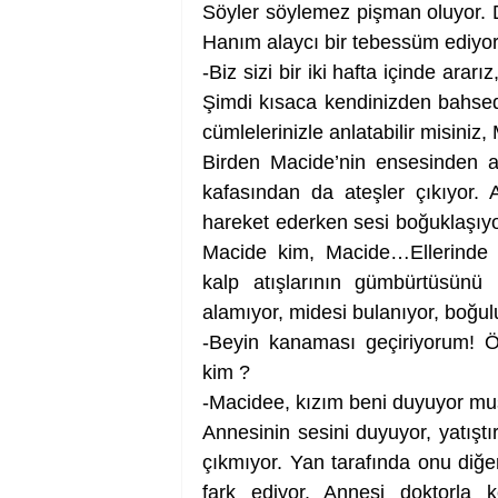
Söyler söylemez pişman oluyor. 
Hanım alaycı bir tebessüm ediyor
-Biz sizi bir iki hafta içinde ara
Şimdi kısaca kendinizden bahsed
cümlelerinizle anlatabilir misiniz
Birden Macide’nin ensesinden a
kafasından da ateşler çıkıyor. A
hareket ederken sesi boğuklaşıyor
Macide kim, Macide…Ellerinde b
kalp atışlarının gümbürtüsünü k
alamıyor, midesi bulanıyor, boğul
-Beyin kanaması geçiriyorum! Ö
kim ?
-Macidee, kızım beni duyuyor m
Annesinin sesini duyuyor, yatıştı
çıkmıyor. Yan tarafında onu diğe
fark ediyor. Annesi doktorla ko