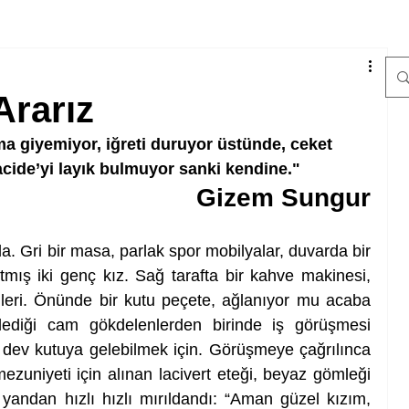
Ararız
ma giyemiyor, iğreti duruyor üstünde, ceket 
acide’yi layık bulmuyor sanki kendine."
Gizem Sungur
. Gri bir masa, parlak spor mobilyalar, duvarda bir 
atmış iki genç kız. Sağ tarafta bir kahve makinesi, 
eri. Önünde bir kutu peçete, ağlanıyor mu acaba 
lediği cam gökdelenlerden birinde iş görüşmesi 
u dev kutuya gelebilmek için. Görüşmeye çağrılınca 
ezuniyeti için alınan lacivert eteği, beyaz gömleği 
 yandan hızlı hızlı mırıldandı: “Aman güzel kızım, 