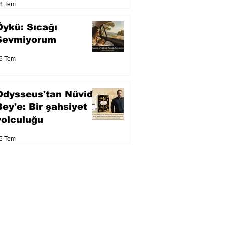
8 Tem
Öykü: Sıcağı
Sevmiyorum
6 Tem
Odysseus'tan Nüvid
Bey'e: Bir şahsiyet
yolculuğu
5 Tem