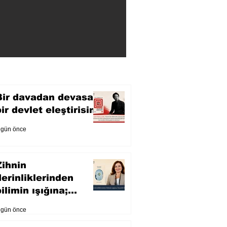
Bir davadan devasa
bir devlet eleştirisine
 gün önce
Zihnin
derinliklerinden
ilimin ışığına;
İnsanlık Karnesi
 gün önce