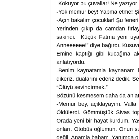
-Kokuyor bu çuvallar! Ne yazıyor 
-Yok memur bey! Yapma etme! Şi
-Açın bakalım çocuklar! Şu fener
Yerinden çıkıp da camdan fırla
sakindi.  Küçük Fatma yeni uyanm
Anneeeeee!” diye bağırdı. Kusuve
Emine kaptığı gibi kucağına ald
anlatıyordu.
-Benim kaynatamla kaynanam bun
dikeriz, dualarını ederiz dedik. S
“Ölüyü sevindirmek.” 
Sözünü kesmesem daha da anlat
-Memur bey, açıklayayım. Valla 
Öldülerdi. Gömmüştük Sivas top
Orada yeni bir hayat kurdum. Ya
onları. Otobüs oğlumun. Onun suç
değil. Anamla babam. Yanımda o