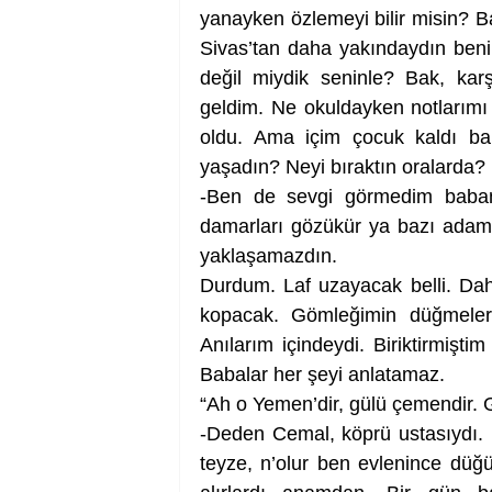
yanayken özlemeyi bilir misin? B
Sivas’tan daha yakındaydın benim
değil miydik seninle? Bak, karş
geldim. Ne okuldayken notlarımı 
oldu. Ama içim çocuk kaldı ba
yaşadın? Neyi bıraktın oralarda? 
-Ben de sevgi görmedim babam
damarları gözükür ya bazı adamla
yaklaşamazdın. 
Durdum. Laf uzayacak belli. Daha
kopacak. Gömleğimin düğmeleri
Anılarım içindeydi. Biriktirmişt
Babalar her şeyi anlatamaz.
“Ah o Yemen’dir, gülü çemendir. G
-Deden Cemal, köprü ustasıydı. 
teyze, n’olur ben evlenince düğ