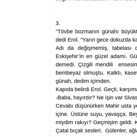
3. 
“Tövbe bozmanın günahı büyüktü
dedi Erol. “Yarın gece dokuzda ka
Adı da değişmemiş, tabelası d
Eskişehir’in en güzel adamı. Gül
demedi. Çizgili mendili  ensesin
bembeyaz olmuştu. Kalktı, kase
günah, dedim içimden.
Kapıda belirdi Erol. Geçti, karşı
-Baba, hayırdır? Ne işin var Sivas
Cevabı düşünürken Mahir usta yet
içine. Üstüne suyu, yavaşça. Bey
miydim rakıyı? Geçmişim geldi.
Çatal bıçak sesleri.  Gülenler, a