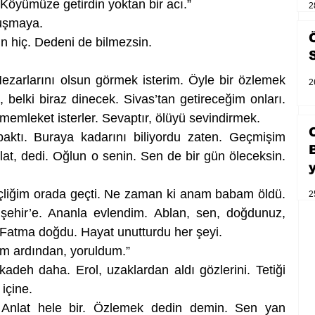
öyümüze getirdin yoktan bir acı.”
2
nuşmaya.
 hiç. Dedeni de bilmezsin. 
zarlarını olsun görmek isterim. Öyle bir özlemek 
2
belki biraz dinecek. Sivas’tan getireceğim onları. 
 memleket isterler. Sevaptır, ölüyü sevindirmek. 
ktı. Buraya kadarını biliyordu zaten. Geçmişim 
at, dedi. Oğlun o senin. Sen de bir gün öleceksin. 
çliğim orada geçti. Ne zaman ki anam babam öldü. 
2
şehir’e. Ananla evlendim. Ablan, sen, doğdunuz, 
Fatma doğdu. Hayat unutturdu her şeyi. 
m ardından, yoruldum.”
kadeh daha. Erol, uzaklardan aldı gözlerini. Tetiği 
içine. 
 Anlat hele bir. Özlemek dedin demin. Sen yan 