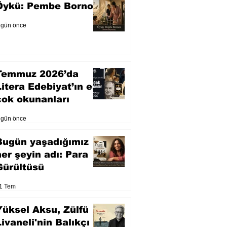
Öykü: Pembe Bornoz
 gün önce
Temmuz 2026’da
Litera Edebiyat’ın en
çok okunanları
 gün önce
Bugün yaşadığımız
her şeyin adı: Para
Gürültüsü
1 Tem
Yüksel Aksu, Zülfü
Livaneli'nin Balıkçı