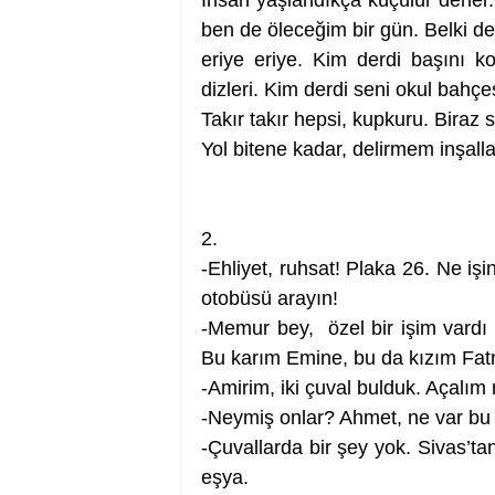
İnsan yaşlandıkça küçülür derler
ben de öleceğim bir gün. Belki de
eriye eriye. Kim derdi başını k
dizleri. Kim derdi seni okul bahçe
Takır takır hepsi, kupkuru. Biraz 
Yol bitene kadar, delirmem inşall
2. 
-Ehliyet, ruhsat! Plaka 26. Ne işi
otobüsü arayın!
-Memur bey,  özel bir işim vardı
Bu karım Emine, bu da kızım Fat
-Amirim, iki çuval bulduk. Açalım
-Neymiş onlar? Ahmet, ne var bu
-Çuvallarda bir şey yok. Sivas’ta
eşya.