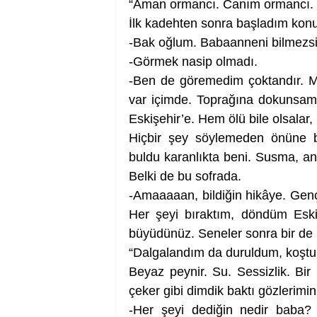
“Aman ormancı. Canım ormancı. K
İlk kadehten sonra başladım ko
-Bak oğlum. Babaanneni bilmezsin
-Görmek nasip olmadı.
-Ben de göremedim çoktandır. Me
var içimde. Toprağına dokunsam, 
Eskişehir’e. Hem ölü bile olsalar,
Hiçbir şey söylemeden önüne ba
buldu karanlıkta beni. Susma, anl
Belki de bu sofrada. 
-Amaaaaan, bildiğin hikâye. Gen
Her şeyi bıraktım, döndüm Eski
büyüdünüz. Seneler sonra bir de 
“Dalgalandım da duruldum, koştu
Beyaz peynir. Su. Sessizlik. Bir 
çeker gibi dimdik baktı gözlerimin 
-Her şeyi dediğin nedir baba?