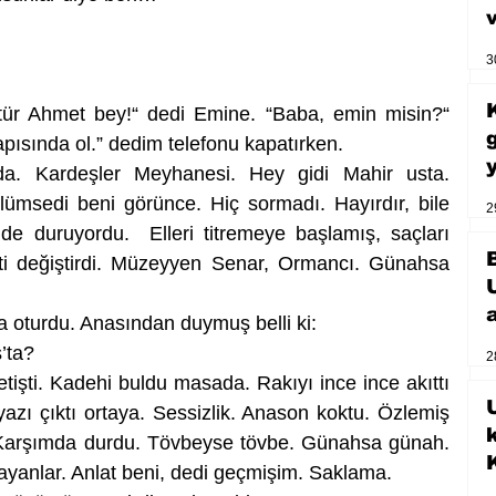
3
r Ahmet bey!“ dedi Emine. “Baba, emin misin?“ 
pısında ol.” dedim telefonu kapatırken.
a. Kardeşler Meyhanesi. Hey gidi Mahir usta. 
ümsedi beni görünce. Hiç sormadı. Hayırdır, bile 
2
de duruyordu.  Elleri titremeye başlamış, saçları 
ti değiştirdi. Müzeyyen Senar, Ormancı. Günahsa 
ma oturdu. Anasından duymuş belli ki:
’ta?
2
işti. Kadehi buldu masada. Rakıyı ince ince akıttı 
U
azı çıktı ortaya. Sessizlik. Anason koktu. Özlemiş 
 Karşımda durdu. Tövbeyse tövbe. Günahsa günah. 
ğlayanlar. Anlat beni, dedi geçmişim. Saklama.