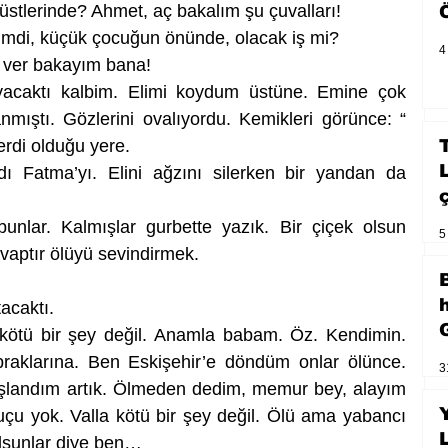
üstlerinde? Ahmet, aç bakalım şu çuvalları!
mdi, küçük çocuğun önünde, olacak iş mi?
4
i ver bakayım bana!
yacaktı kalbim. Elimi koydum üstüne. Emine çok 
ıştı. Gözlerini ovalıyordu. Kemikleri görünce: “ 
rdi olduğu yere. 
ı Fatma’yı. Elini ağzını silerken bir yandan da 
lar. Kalmışlar gurbette yazık. Bir çiçek olsun 
5
evaptır ölüyü sevindirmek.
acaktı.
kötü bir şey değil. Anamla babam. Öz. Kendimin. 
raklarına. Ben Eskişehir’e döndüm onlar ölünce. 
3
şlandım artık. Ölmeden dedim, memur bey, alayım 
u yok. Valla kötü bir şey değil. Ölü ama yabancı 
lsunlar diye ben…