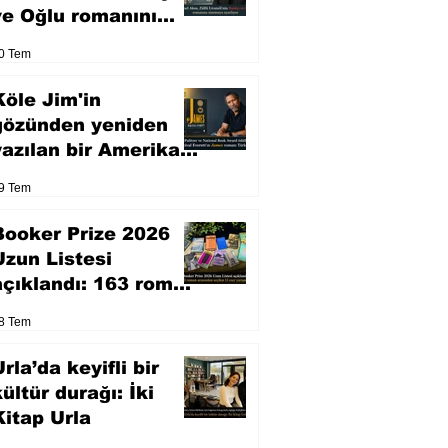
ve Oğlu romanını
sinemaya uyarlıyor
0 Tem
Köle Jim'in
gözünden yeniden
yazılan bir Amerikan
klasiği
9 Tem
Booker Prize 2026
Uzun Listesi
açıklandı: 163 roman
arasından seçilen 13
8 Tem
eser yarışacak
rla’da keyifli bir
kültür durağı: İki
Kitap Urla