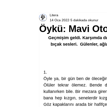
Litera
14 Oca 2022
5 dakikada okunur
Öykü: Mavi Ot
Geçmişim geldi. Karşımda d
bıçak sesleri.  Gülenler, ağ
1.
Öyle ya, bir gün ben de öleceği
Ölüler tekrar ölemez. Bende de
kullanırken bile. Bir mezara girer
bana hep kızgın, senelerdir kız
Göz kapaklarını arada bir hafifçe 