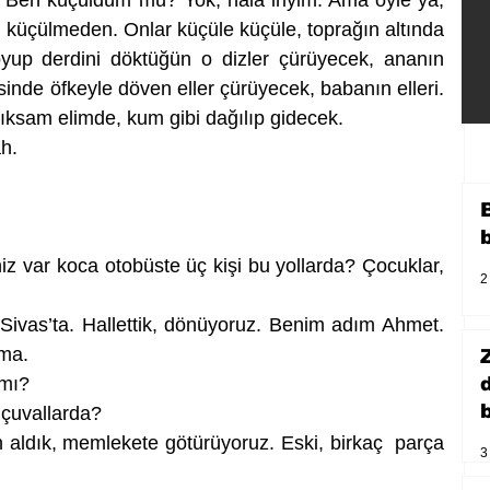
. Ben küçüldüm mü? Yok, hala iriyim. Ama öyle ya, 
 küçülmeden. Onlar küçüle küçüle, toprağın altında 
oyup derdini döktüğün o dizler çürüyecek, ananın 
sinde öfkeyle döven eller çürüyecek, babanın elleri. 
sıksam elimde, kum gibi dağılıp gidecek. 
ah.
niz var koca otobüste üç kişi bu yollarda? Çocuklar, 
2
 Sivas’ta. Hallettik, dönüyoruz. Benim adım Ahmet. 
ma. 
 mı?
b
 çuvallarda?
n aldık, memlekete götürüyoruz. Eski, birkaç  parça 
3