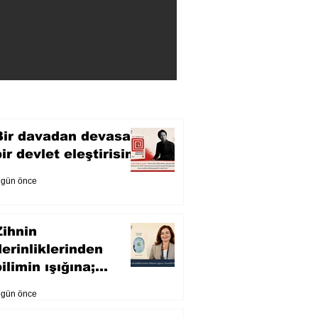
Bir davadan devasa
bir devlet eleştirisine
 gün önce
Zihnin
derinliklerinden
ilimin ışığına;
İnsanlık Karnesi
 gün önce