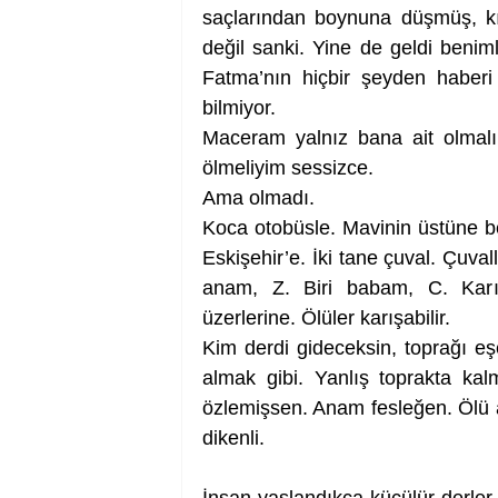
saçlarından boynuna düşmüş, kı
değil sanki. Yine de geldi benim
Fatma’nın hiçbir şeyden haberi
bilmiyor.
Maceram yalnız bana ait olmalı
ölmeliyim sessizce. 
Ama olmadı. 
Koca otobüsle. Mavinin üstüne bey
Eskişehir’e. İki tane çuval. Çuvall
anam, Z. Biri babam, C. Karış
üzerlerine. Ölüler karışabilir.
Kim derdi gideceksin, toprağı eşe
almak gibi. Yanlış toprakta ka
özlemişsen. Anam fesleğen. Ölü 
dikenli.