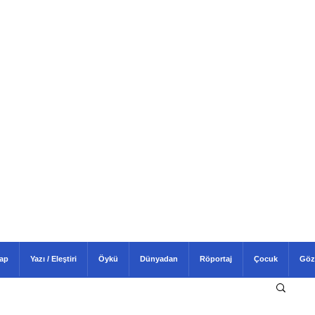
tap
Yazı / Eleştiri
Öykü
Dünyadan
Röportaj
Çocuk
Göz