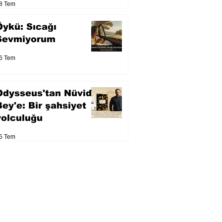
8 Tem
Öykü: Sıcağı
Sevmiyorum
6 Tem
Odysseus'tan Nüvid
Bey'e: Bir şahsiyet
yolculuğu
5 Tem