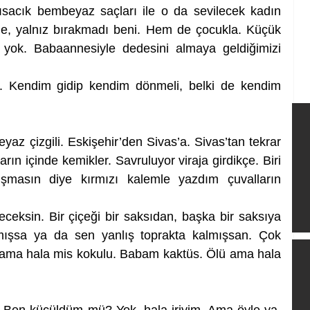
sacık bembeyaz saçları ile o da sevilecek kadın 
le, yalnız bırakmadı beni. Hem de çocukla. Küçük 
 yok. Babaannesiyle dedesini almaya geldiğimizi 
. Kendim gidip kendim dönmeli, belki de kendim 
az çizgili. Eskişehir’den Sivas’a. Sivas’tan tekrar 
arın içinde kemikler. Savruluyor viraja girdikçe. Biri 
masın diye kırmızı kalemle yazdım çuvalların 
ceksin. Bir çiçeği bir saksıdan, başka bir saksıya 
lmışsa ya da sen yanlış toprakta kalmışsan. Çok 
ama hala mis kokulu. Babam kaktüs. Ölü ama hala 