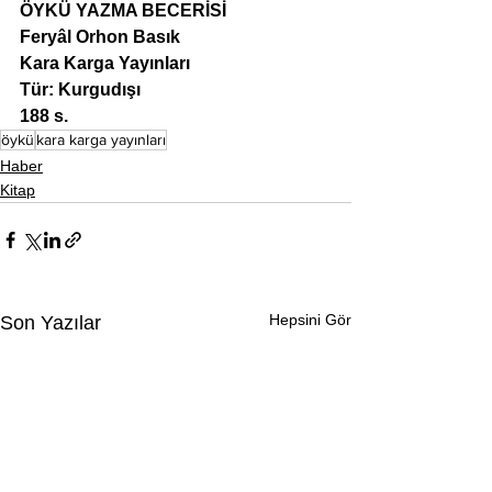
ÖYKÜ YAZMA BECERİSİ
Feryâl Orhon Basık
Kara Karga Yayınları
Tür: Kurgudışı
188 s.
öykü
kara karga yayınları
Haber
Kitap
Hepsini Gör
Son Yazılar