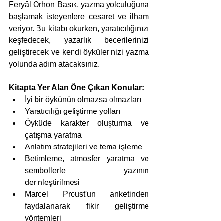
Feryâl Orhon Basık, yazma yolculuğuna 
başlamak isteyenlere cesaret ve ilham 
veriyor. Bu kitabı okurken, yaratıcılığınızı 
keşfedecek, yazarlık becerilerinizi 
geliştirecek ve kendi öykülerinizi yazma 
yolunda adım atacaksınız.
Kitapta Yer Alan Öne Çıkan Konular:
İyi bir öykünün olmazsa olmazları
Yaratıcılığı geliştirme yolları
Öyküde karakter oluşturma ve 
çatışma yaratma
Anlatım stratejileri ve tema işleme
Betimleme, atmosfer yaratma ve 
sembollerle yazının 
derinleştirilmesi
Marcel Proust'un anketinden 
faydalanarak fikir geliştirme 
yöntemleri