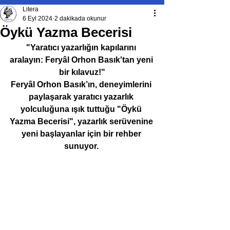
Litera
6 Eyl 2024
2 dakikada okunur
Öykü Yazma Becerisi
"Yaratıcı yazarlığın kapılarını 
aralayın: Feryâl Orhon Basık'tan yeni 
bir kılavuz!"
Feryâl Orhon Basık’ın, deneyimlerini 
paylaşarak yaratıcı yazarlık 
yolculuğuna ışık tuttuğu "Öykü 
Yazma Becerisi", yazarlık serüvenine 
yeni başlayanlar için bir rehber 
sunuyor. 