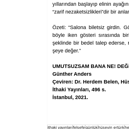
yıllarından başlayıp elinin ayağ
“zarif nezaketsizlikleri”dir bir anl
Özeti: “Salona biletsiz girdin. 
böyle iken gösteri sırasında bir
şeklinde bir bedel talep ederse,
şeye değer.”
UMUTSUZSAM BANA NE! DEĞİL
Günther Anders
Çeviren: Dr. Herdem Belen, Hü
İthaki Yayınları, 496 s. 
İstanbul, 2021. 
ithaki yayınları
felsefe
günlük
hüseyin ertürk
he