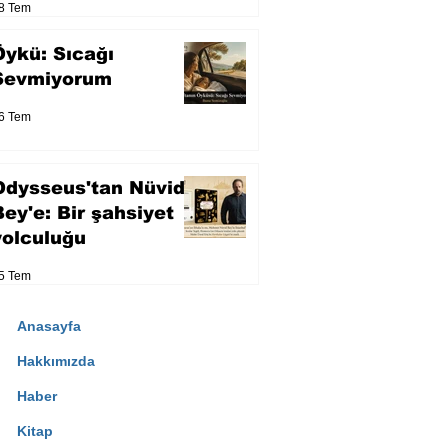
8 Tem
Öykü: Sıcağı
Sevmiyorum
6 Tem
Odysseus'tan Nüvid
Bey'e: Bir şahsiyet
yolculuğu
5 Tem
Anasayfa
Hakkımızda
Haber
Kitap