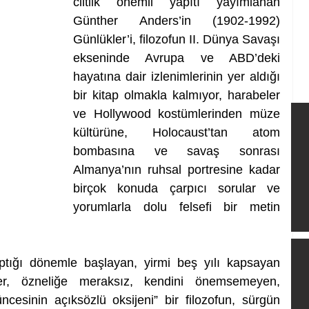
ciltlik önemli yapıtı yayımlanan 
Günther Anders’in (1902-1992) 
Günlükler’i, filozofun II. Dünya Savaşı 
ekseninde Avrupa ve ABD’deki 
hayatına dair izlenimlerinin yer aldığı 
bir kitap olmakla kalmıyor, harabeler 
ve Hollywood kostümlerinden müze 
kültürüne, Holocaust’tan atom 
bombasına ve savaş sonrası 
Almanya’nın ruhsal portresine kadar 
birçok konuda çarpıcı sorular ve 
yorumlarla dolu felsefi bir metin 
aptığı dönemle başlayan, yirmi beş yılı kapsayan 
ler, özneliğe meraksız, kendini önemsemeyen, 
esinin açıksözlü oksijeni” bir filozofun, sürgün 