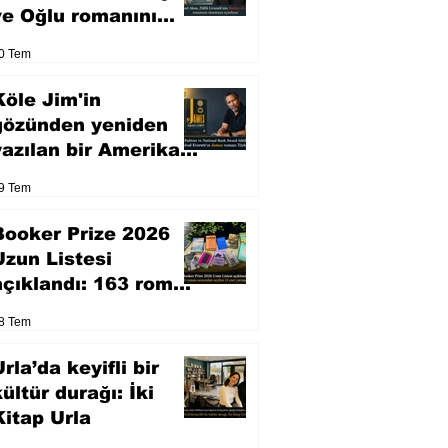
ve Oğlu romanını
sinemaya uyarlıyor
0 Tem
Köle Jim'in
gözünden yeniden
yazılan bir Amerikan
klasiği
9 Tem
Booker Prize 2026
Uzun Listesi
açıklandı: 163 roman
arasından seçilen 13
8 Tem
eser yarışacak
rla’da keyifli bir
kültür durağı: İki
Kitap Urla