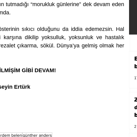
ının tutmadığı “morukluk günlerine” dek devam eden 
amda. 
Gösterinin sıkıcı olduğunu da iddia edemezsin. Hal 
i karşına dikilip yoksulluk, yoksunluk ve hastalık 
 rezalet çıkarma, sökül. Dünya’ya gelmiş olmak her 
MİŞİM GİBİ DEVAM! 
1
seyin Ertürk
b
2
rdem belen
günther anders