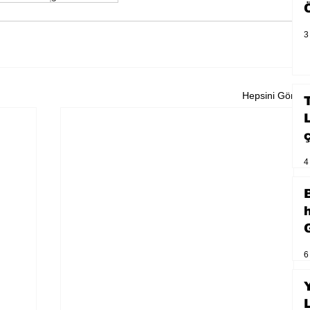
3
Hepsini Gör
4
6