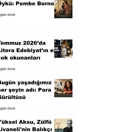
Öykü: Pembe Bornoz
 gün önce
Temmuz 2026’da
Litera Edebiyat’ın en
çok okunanları
 gün önce
Bugün yaşadığımız
her şeyin adı: Para
Gürültüsü
 gün önce
Yüksel Aksu, Zülfü
Livaneli'nin Balıkçı