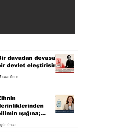
Bir davadan devasa
bir devlet eleştirisine
7 saat önce
Zihnin
derinliklerinden
ilimin ışığına;
İnsanlık Karnesi
 gün önce