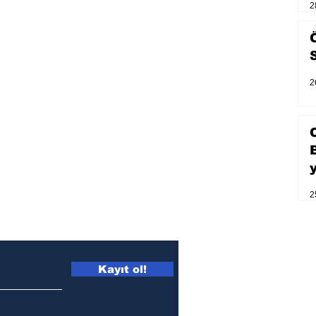
2
2
2
Kayıt ol!