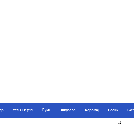
tap
Yazı / Eleştiri
Öykü
Dünyadan
Röportaj
Çocuk
Göz