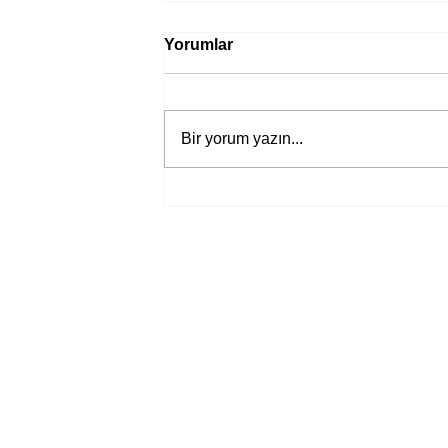
Yorumlar
Bir yorum yazın...
Troçki'nin hayatını hiç böyle
okumadınız!