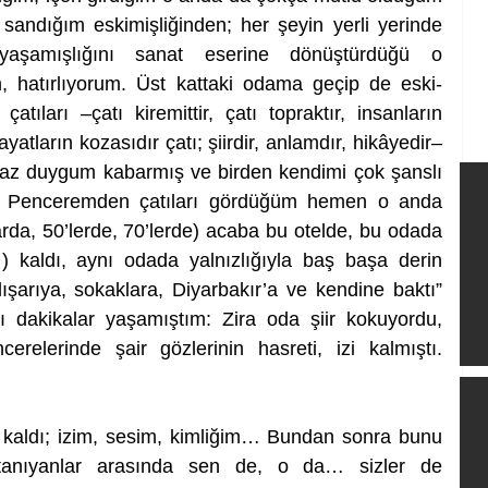
sandığım eskimişliğinden; her şeyin yerli yerinde 
, yaşamışlığını sanat eserine dönüştürdüğü o 
m, hatırlıyorum. Üst kattaki odama geçip de eski-
lı çatıları –çatı kiremittir, çatı topraktır, insanların 
ayatların kozasıdır çatı; şiirdir, anlamdır, hikâyedir– 
az duygum kabarmış ve birden kendimi çok şanslı 
e. Penceremden çatıları gördüğüm hemen o anda 
arda, 50’lerde, 70’lerde) acaba bu otelde, bu odada 
 kaldı, aynı odada yalnızlığıyla baş başa derin 
şarıya, sokaklara, Diyarbakır’a ve kendine baktı” 
ı dakikalar yaşamıştım: Zira oda şiir kokuyordu, 
relerinde şair gözlerinin hasreti, izi kalmıştı. 
 kaldı; izim, sesim, kimliğim… Bundan sonra bunu 
anıyanlar arasında sen de, o da… sizler de 