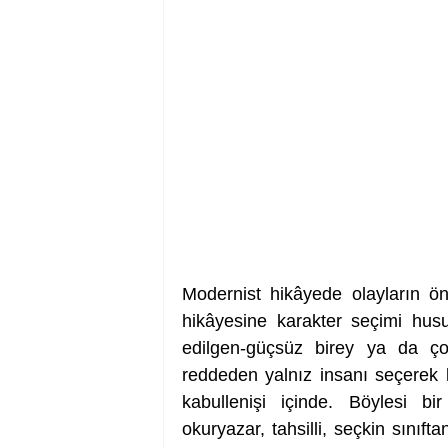
Modernist hikâyede olayların ön
hikâyesine karakter seçimi hus
edilgen-güçsüz birey ya da çoğun
reddeden yalnız insanı seçerek ko
kabullenişi içinde. Böylesi bi
okuryazar, tahsilli, seçkin sınıft