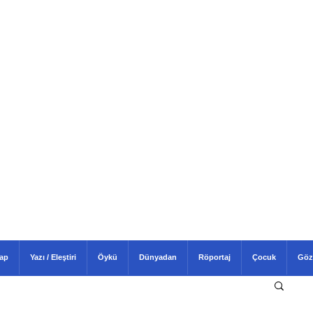
tap
Yazı / Eleştiri
Öykü
Dünyadan
Röportaj
Çocuk
Göz