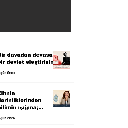
Bir davadan devasa
bir devlet eleştirisine
 gün önce
Zihnin
derinliklerinden
ilimin ışığına;
İnsanlık Karnesi
 gün önce