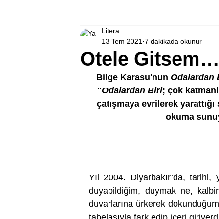
Litera
13 Tem 2021
7 dakikada okunur
Otele Gitsem
Bilge Karasu'nun 
Odalardan B
"
Odalardan Biri
; çok katmanlı
çatışmaya evrilerek yarattığı 
okuma sunuyo
Yıl 2004. Diyarbakır’da, tarihi,
duyabildiğim, duymak ne, kalbim
duvarlarına ürkerek dokunduğum
tabelasıyla fark edip içeri girive