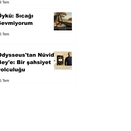
8 Tem
Öykü: Sıcağı
Sevmiyorum
6 Tem
Odysseus'tan Nüvid
Bey'e: Bir şahsiyet
yolculuğu
5 Tem