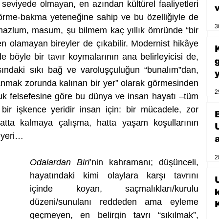
 seviyede olmayan, en azından kültürel faaliyetleri 
ı görme-bakma yeteneğine sahip ve bu özelliğiyle de 
3
p, mazlum, masum, şu bilmem kaç yıllık ömründe “bir 
 olamayan bireyler de çıkabilir. Modernist hikâye 
e böyle bir tavır koymalarının ana belirleyicisi de, 
ındaki sıkı bağ ve varoluşçuluğun “bunalım”dan, 
anmak zorunda kalınan bir yer” olarak görmesinden 
2
k felsefesine göre bu dünya ve insan hayatı –tüm 
ir işkence yeridir insan için: bir mücadele, zor 
tta kalmaya çalışma, hatta yaşam koşullarının 
 yeri… 
2
Odalardan Biri
’nin kahramanı; düşünceli, 
hayatındaki kimi olaylara karşı tavrını 
U
içinde koyan, saçmalıkları/kurulu 
düzeni/sunulanı reddeden ama eyleme 
geçmeyen, en belirgin tavrı “sıkılmak”, 