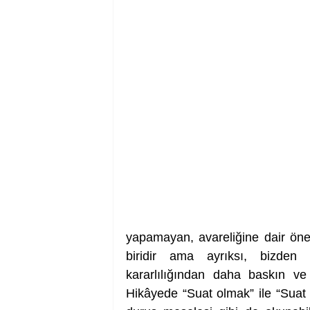
yapamayan, avareliğine dair önemli
biridir ama ayrıksı, bizden b
kararlılığından daha baskın v
Hikâyede “Suat olmak” ile “Suat o