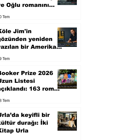
ve Oğlu romanını
sinemaya uyarlıyor
0 Tem
Köle Jim'in
gözünden yeniden
yazılan bir Amerikan
klasiği
9 Tem
Booker Prize 2026
Uzun Listesi
açıklandı: 163 roman
arasından seçilen 13
8 Tem
eser yarışacak
rla’da keyifli bir
kültür durağı: İki
Kitap Urla