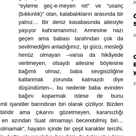
2
“eyleme geç-e-meyen ret” ve “usanç 
(bıkkınlık)” olan, kalabalıkların arasında bir 
yalnız… Bir deniz kasabasında ailesiyle 
yaşıyor kahramanımız. Annesine nazı 
2
geçen ama babası tarafından çok da 
sevilmediğini anladığımız, işi gücü, mesleği 
henüz olmayan –varsa da hikâyede 
verilmeyen, olsaydı ailesine böylesine 
bağımlı olmaz, baba sevgisizliğine 
katlanmak zorunda kalmazdı diye 
2
düşündürten–, bu nedenle baba evinden 
bağını koparmak istese de bunu 
 işaretler barındıran biri olarak çiziliyor. Bizden 
iridir ama çıkarını gözetmeyen, kararsızlığı 
e en azından Suat olmamayı becerebilmiş biri… 
lmamak”, hayatın içinde bir çeşit karakter tercihi, 