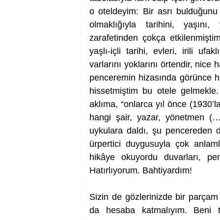
o oteldeyim: Bir asrı bulduğunu 
olmaklığıyla tarihini, yaşını
zarafetinden çokça etkilenmişti
yaşlı-içli tarihi, evleri, irili ufak
varlarını yoklarını örtendir, nice h
penceremin hizasında görünce h
hissetmiştim bu otele gelmekl
aklıma, “onlarca yıl önce (1930’l
hangi şair, yazar, yönetmen (…)
uykulara daldı, şu pencereden dı
ürpertici duygusuyla çok anlaml
hikâye okuyordu duvarları, pence
Hatırlıyorum. Bahtiyardım!
Sizin de gözlerinizde bir parçam
da hesaba katmalıyım. Beni t