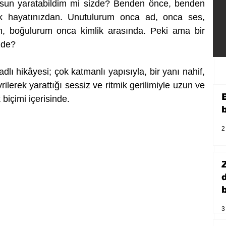
olsun yaratabildim mi sizde? Benden önce, benden 
ek hayatınızdan. Unutulurum onca ad, onca ses, 
im, boğulurum onca kimlik arasında. Peki ama bir 
zde?
adlı hikâyesi; çok katmanlı yapısıyla, bir yanı nahif, 
lerek yarattığı sessiz ve ritmik gerilimiyle uzun ve 
biçimi içerisinde.
2
b
3