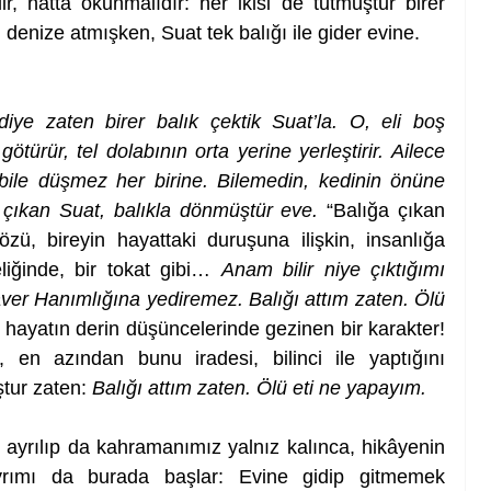
r, hatta okunmalıdır: her ikisi de tutmuştur birer 
denize atmışken, Suat tek balığı ile gider evine. 
iye zaten birer balık çektik Suat’la. O, eli boş 
ürür, tel dolabının orta yerine yerleştirir. Ailece 
 bile düşmez her birine. Bilemedin, kedinin önüne 
 çıkan Suat, balıkla dönmüştür eve.
 “Balığa çıkan 
ü, bireyin hayattaki duruşuna ilişkin, insanlığa 
eliğinde, bir tokat gibi… 
Anam bilir niye çıktığımı 
ver Hanımlığına yediremez. Balığı attım zaten. Ölü 
 hayatın derin düşüncelerinde gezinen bir karakter! 
 en azından bunu iradesi, bilinci ile yaptığını 
ştur zaten:
 Balığı attım zaten. Ölü eti ne yapayım.
ı ayrılıp da kahramanımız yalnız kalınca, hikâyenin 
ayrımı da burada başlar: Evine gidip gitmemek 