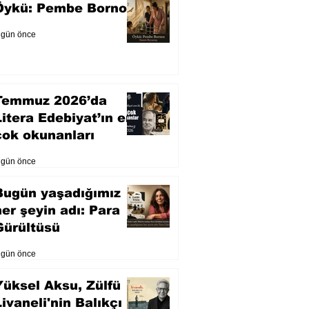
Öykü: Pembe Bornoz
 gün önce
Temmuz 2026’da
Litera Edebiyat’ın en
çok okunanları
 gün önce
Bugün yaşadığımız
her şeyin adı: Para
Gürültüsü
 gün önce
Yüksel Aksu, Zülfü
Livaneli'nin Balıkçı