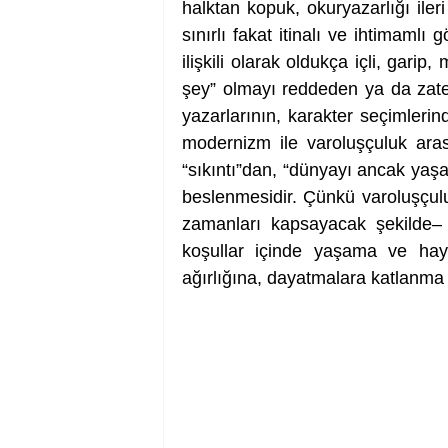
halktan kopuk, okuryazarlığı ileri
sınırlı fakat itinalı ve ihtimaml
ilişkili olarak oldukça içli, gari
şey” olmayı reddeden ya da zaten
yazarlarının, karakter seçimlerind
modernizm ile varoluşçuluk aras
“sıkıntı”dan, “dünyayı ancak yaş
beslenmesidir. Çünkü varoluşçulu
zamanları kapsayacak şekilde– b
koşullar içinde yaşama ve haya
ağırlığına, dayatmalara katlanma