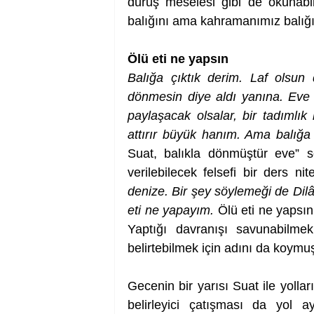
duruş meselesi gibi de okunabili
balığını ama kahramanımız balığı 
Ölü eti ne yapsın
Balığa çıktık derim. Laf olsun d
dönmesin diye aldı yanına. Eve göt
paylaşacak olsalar, bir tadımlık
attırır büyük hanım. Ama balığa
Suat, balıkla dönmüştür eve” söz
verilebilecek felsefi bir ders nit
denize. Bir şey söylemeği de Dilâ
eti ne yapayım.
 Ölü eti ne yapsın
Yaptığı davranışı savunabilmek,
belirtebilmek için adını da koymu
Gecenin bir yarısı Suat ile yollar
belirleyici çatışması da yol 