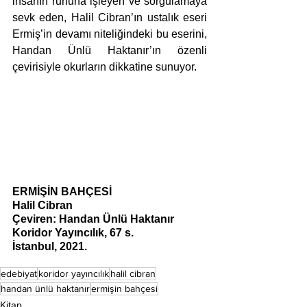
insanın ruhuna işleyen ve sorgulamaya 
sevk eden, Halil Cibran’ın ustalık eseri 
Ermiş’in devamı niteliğindeki bu eserini, 
Handan Ünlü Haktanır’ın özenli 
çevirisiyle okurların dikkatine sunuyor. 
ERMİŞİN BAHÇESİ
Halil Cibran
Çeviren: Handan Ünlü Haktanır
Koridor Yayıncılık, 67 s. 
İstanbul, 2021. 
edebiyat
koridor yayıncılık
halil cibran
handan ünlü haktanır
ermişin bahçesi
Kitap