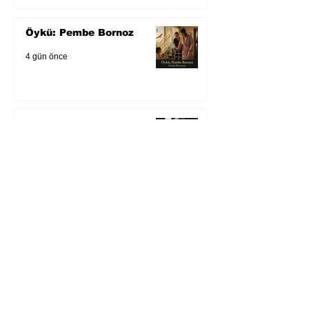
Öykü: Pembe Bornoz
4 gün önce
Temmuz 2026’da Litera
Edebiyat’ın en çok
okunanları
5 gün önce
Bugün yaşadığımız her
şeyin adı: Para Gürültüsü
7 gün önce
Yüksel Aksu, Zülfü