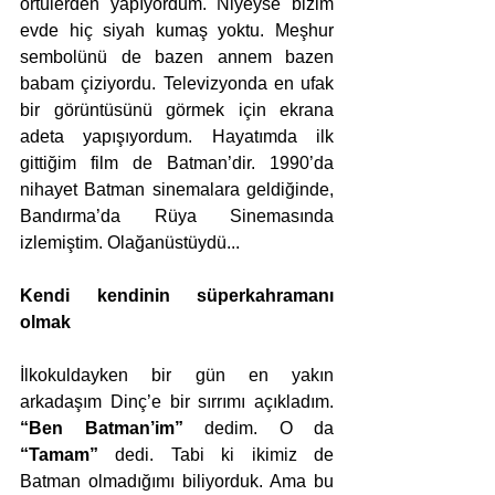
örtülerden yapıyordum. Niyeyse bizim 
evde hiç siyah kumaş yoktu. Meşhur 
sembolünü de bazen annem bazen 
babam çiziyordu. Televizyonda en ufak 
bir görüntüsünü görmek için ekrana 
adeta yapışıyordum. Hayatımda ilk 
gittiğim film de Batman’dir. 1990’da 
nihayet Batman sinemalara geldiğinde, 
Bandırma’da Rüya Sinemasında 
izlemiştim. Olağanüstüydü...
Kendi kendinin süperkahramanı 
olmak
İlkokuldayken bir gün en yakın 
arkadaşım Dinç’e bir sırrımı açıkladım. 
“Ben Batman’im”
 dedim. O da 
“Tamam”
 dedi. Tabi ki ikimiz de 
Batman olmadığımı biliyorduk. Ama bu 