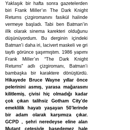
Yaklaşık bir hafta sonra gazetelerden 
biri Frank Miller’ın The Dark Knight 
Returns çizgiromanını fasikül halinde 
vermeye başladı. Tabi ben Batman’in 
illk olarak sinema karekteri olduğunu 
düşünüyordum. Bu derginin içindeki 
Batman’i daha iri, lacivert maskeli ve gri 
taytlı görünce şaşırmıştım. 1986 yapımı 
Frank Miller’ın “The Dark Knight 
Returns” adlı çizgiromanı, Batman’i 
bambaşka bir karaktere dönüştürdü. 
Hikayede Bruce Wayne yıllar önce 
pelerinini asmış, yarasa mağarasını 
kilitlemiş, çivisi hiç olmadığı kadar 
çok çıkan talihsiz Gotham City’de 
emeklilik hayatı yaşayan 50’lerinde 
bir adam olarak karşımıza çıkar. 
GCPD , şehri neredeyse eline alan 
Mutant çetesiyle başedemez hale 