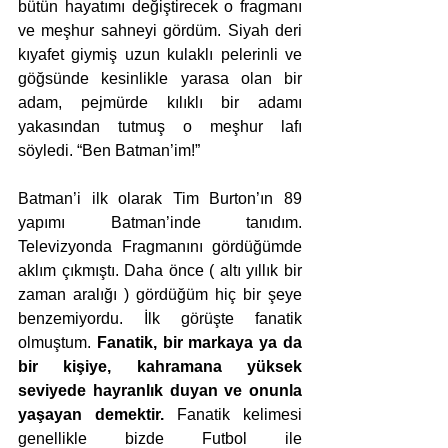
bütün hayatımı değiştirecek o fragmanı 
ve meşhur sahneyi gördüm. Siyah deri 
kıyafet giymiş uzun kulaklı pelerinli ve 
göğsünde kesinlikle yarasa olan bir 
adam, pejmürde kılıklı bir adamı 
yakasından tutmuş o meşhur lafı 
söyledi. “Ben Batman’im!”
Batman’i ilk olarak Tim Burton’ın 89 
yapımı Batman’inde tanıdım. 
Televizyonda Fragmanını gördüğümde 
aklım çıkmıştı. Daha önce ( altı yıllık bir 
zaman aralığı ) gördüğüm hiç bir şeye 
benzemiyordu. İlk görüşte fanatik 
olmuştum. 
Fanatik, bir markaya ya da 
bir kişiye, kahramana yüksek 
seviyede hayranlık duyan ve onunla 
yaşayan demektir.
 Fanatik kelimesi 
genellikle bizde Futbol ile 