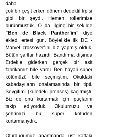
daha 
çok bir çeşit erken dönem dedektif frp’si 
gibi bir şeydi. Hemen rollerimize 
bürünmüştük. O da ilginç bir şekilde 
“Ben de Black Panther’im”
 diye 
ekledi ertesi gün. Böylelikle ilk DC - 
Marvel crossover’ını biz yapmış olduk. 
Bütün şartlar hazırdı. Bandırma dışında 
Erdek’e giderken gerçek bir asit 
fabrikamız bile vardı. Ben hayali süper 
kötümüzü bile seçmiştim. Okuldaki 
kabadayıların ortalamasında bir tipti. 
Sevgilimi (kuledeki prenses) kaçırmıştı. 
Biz de onu kurtarmak için ipuçlarını 
takip ediyorduk. Okulumuzu ve 
şehrimizi bu süper kötüden 
kurtarmalıydık.
Oturduğumuz apartmanda üst kattaki 