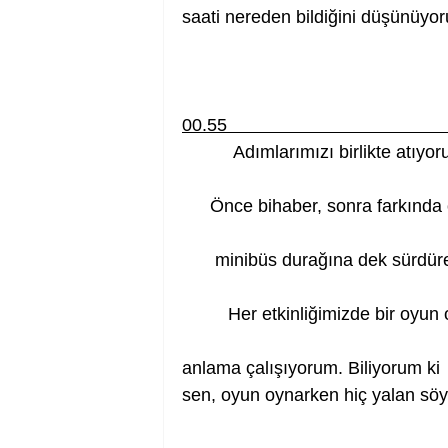
saati nereden bildiğini düşünüyo
00.55                                            
Adımlarımızı birlikte atıyoruz.  
Önce bihaber, sonra farkında olara
minibüs durağına dek sürdürece
Her etkinliğimizde bir oyun ol
anlama çalışıyorum. Biliyorum ki         
sen, oyun oynarken hiç yalan sö