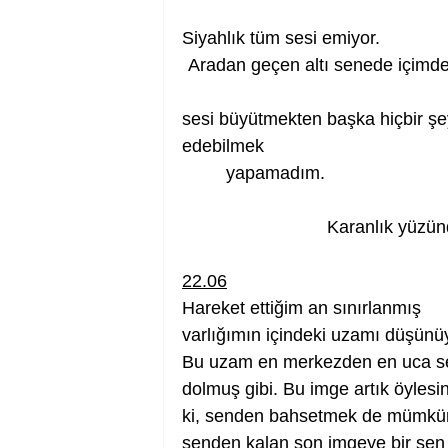
Siyahlık tüm sesi emiyor.              
Aradan geçen altı senede içimdeki   
sesi büyütmekten başka hiçbir şey     
edebilmek
yapamadım.                          
                      
22.06
Hareket ettiğim an sınırlanmış
varlığımın içindeki uzamı düşün
Bu uzam en merkezden en uca s
dolmuş gibi. Bu imge artık öylesi
ki, senden bahsetmek de mümkün
senden kalan son imgeye bir sen