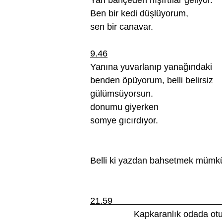
Yan bahçeden hışırtılar geliyor.      
Ben bir kedi düşlüyorum,               
sen bir canavar.                          
9.46
Yanına yuvarlanıp yanağındaki
benden öpüyorum, belli belirsiz  
gülümsüyorsun.
donumu giyerken
somye gıcırdıyor.
Belli ki yazdan bahsetmek mümkün 
21.59                                           
Kapkaranlık odada oturuy