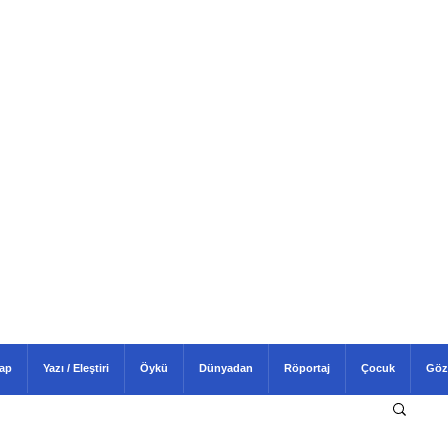
tap
Yazı / Eleştiri
Öykü
Dünyadan
Röportaj
Çocuk
Göz