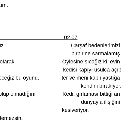
rum.
                                           02.07
                                          Çarşaf bedenlerimizi 
birbirine sarmalamış.
k                                Öylesine sıcağız ki, evin 
kedisi kapıyı usulca açıp
ğiz bu oyunu.               ter ve meni kaplı yastığa 
kendini bırakıyor.
up olmadığını                  Kedi, gırlaması bittiği an 
dünyayla ilişiğini 
                                  kesiveriyor.
ylemezsin.