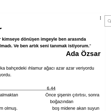
r
r kimseye dönüşen imgeyle ben arasında
madı. Ve ben artık seni tanımak istiyorum.
"
Ada Özsar
Arka bahçedeki ıhlamur ağacı azar azar veriyordu 
yordu. 
                                       6.44
ktan                      Önce şişenin çıtırtısı, sonra 
boğazından                      
olmuş.                            boş midene akan suyun 