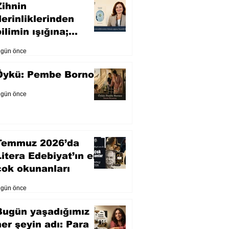
Zihnin
derinliklerinden
ilimin ışığına;
İnsanlık Karnesi
 gün önce
Öykü: Pembe Bornoz
 gün önce
Temmuz 2026’da
Litera Edebiyat’ın en
çok okunanları
 gün önce
Bugün yaşadığımız
her şeyin adı: Para