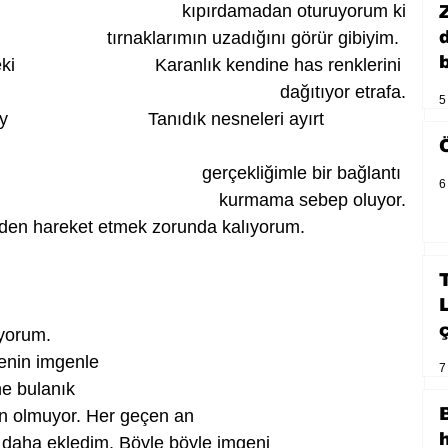
kıpırdamadan oturuyorum ki
                     tırnaklarımın uzadığını görür gibiyim.
b
                         Karanlık kendine has renklerini 
dağıtıyor etrafa.
5
                       Tanıdık nesneleri ayırt 
                                       gerçekliğimle bir bağlantı 
6
kurmama sebep oluyor.
       Karanlık yüzünden hareket etmek zorunda kalıyorum.
üyorum.
enin imgenle
7
ne bulanık
 olmuyor. Her geçen an 
 daha ekledim. Böyle böyle imgeni