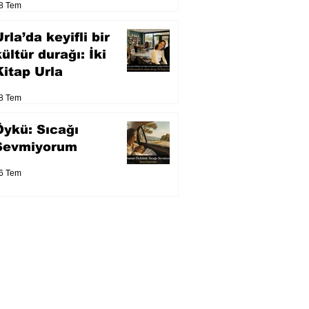
8 Tem
eser yarışacak
rla’da keyifli bir
kültür durağı: İki
Kitap Urla
8 Tem
Öykü: Sıcağı
Sevmiyorum
6 Tem