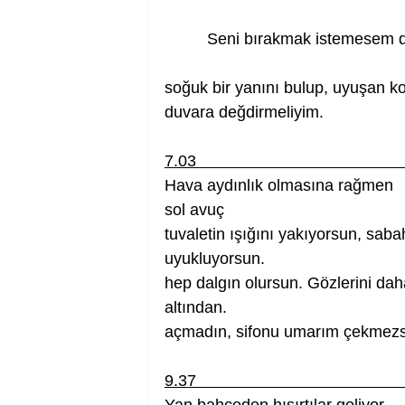
Seni bırakmak istemesem de yat
soğuk bir yanını bulup, uyuşan kolumu
duvara değdirmeliyim.
7.03                                             
Hava aydınlık olmasına rağmen        
sol avuç
tuvaletin ışığını yakıyorsun, sabahlar
uyukluyorsun.
hep dalgın olursun. Gözlerini daha    
altından.
açmadın, sifonu umarım çekmezs
9.37                                             