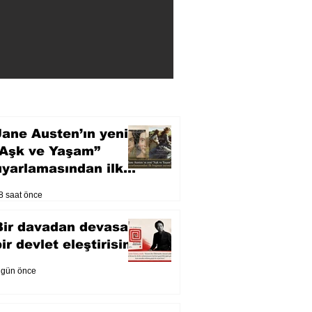
Jane Austen’ın yeni
“Aşk ve Yaşam”
uyarlamasından ilk
fragman yayında
8 saat önce
Bir davadan devasa
bir devlet eleştirisine
 gün önce