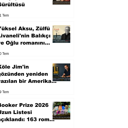
Gürültüsü
1 Tem
Yüksel Aksu, Zülfü
Livaneli'nin Balıkçı
ve Oğlu romanını
sinemaya uyarlıyor
0 Tem
Köle Jim'in
gözünden yeniden
yazılan bir Amerikan
klasiği
9 Tem
Booker Prize 2026
Uzun Listesi
açıklandı: 163 roman
arasından seçilen 13