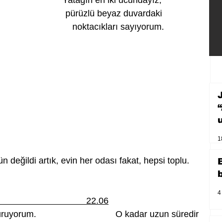
                       Yatağın en iki ucundayız,
                         pürüzlü beyaz duvardaki
                               noktacıkları sayıyorum.
1
değildi artık, evin her odası fakat, hepsi toplu.
4
                                    22.06
orum.                                O kadar uzun süredir 