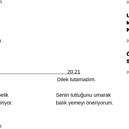
m 
2
U
ı.
2
                                               20.21
2
                                  Dilek tutamadım.              
                                 Senin tuttuğunu umarak
yor.                              balık yemeyi öneriyorum.
n