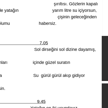
şırıltısı. Gözlerin kapalı
ağın                            yarım litre su içiyorsun, 
çişinin geleceğinden 
                        habersiz.
                                  7.05
                       Sol dirseğini sol dizine dayamış, 
ı                     içinde güzel suratın 
                      Su  gürül gürül akıp gidiyor 
in.
                                9.45