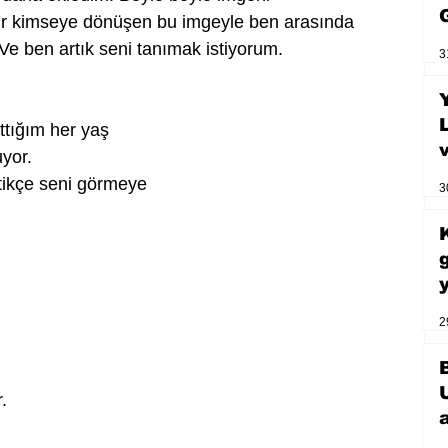
ir kimseye dönüşen bu imgeyle ben arasında
Ve ben artık seni tanımak istiyorum.
3
ttığım her yaş
uyor.
tikçe seni görmeye 
3
2
i
.