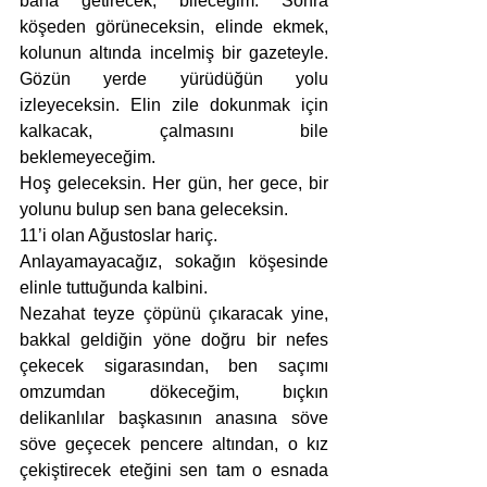
bana getirecek, bileceğim. Sonra 
köşeden görüneceksin, elinde ekmek, 
kolunun altında incelmiş bir gazeteyle. 
Gözün yerde yürüdüğün yolu 
izleyeceksin. Elin zile dokunmak için 
kalkacak, çalmasını bile 
beklemeyeceğim.  
Hoş geleceksin. Her gün, her gece, bir 
yolunu bulup sen bana geleceksin. 
11’i olan Ağustoslar hariç. 
Anlayamayacağız, sokağın köşesinde 
elinle tuttuğunda kalbini.
Nezahat teyze çöpünü çıkaracak yine, 
bakkal geldiğin yöne doğru bir nefes 
çekecek sigarasından, ben saçımı 
omzumdan dökeceğim, bıçkın 
delikanlılar başkasının anasına söve 
söve geçecek pencere altından, o kız 
çekiştirecek eteğini sen tam o esnada 