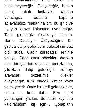
tam olmayacağız ama eksik de 
hissetmeyeceğiz. Didişeceğiz, bazen 
birkaç tabak kırılacak, kapıları 
vuracağız, odalara kapanıp 
ağlayacağız, “sabahına bitti bu iş“ diye 
uyuyup kahve kokusuna uyanacağız. 
Tatile gideceğiz. Akyaka’ya mesela. 
Sonra Datça’ya. Üşüyeceğim. Bir 
çırpıda dalıp gelip beni bulacaksın buz 
gibi suda. Çadır kuracağız seninle 
vadiye. Gece cırcır böcekleri öterken 
ince bir şal bırakacaksın omuzlarıma, 
yıldızlara dalıp gideceğiz, zühreyi 
arayacak gözlerimiz, dilekler 
dileyeceğiz. Kimi olacak, kimine vakit 
yetmeyecek. Önce bir kedi gelecek eve, 
sonra bir kedi daha. Ben reçel 
yapacağım yazları, domates kaynatıp 
kaldıracağım kış için… Çorapların 