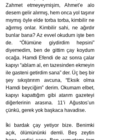
Zahmet etmeyeymişim, Ahmet’e alo 
desem gelir alırmış, hem onca yol taşınır 
mıymış öyle elde torba torba, kimbilir ne 
ağırmış onlar. Kimbilir sahi, ne ağırdır 
bunlar bana? Az evvel okudum işte ben 
de. “Ölümüne giydirdim hepsini” 
diyemedim, ben de gittim çay koydum 
ocağa. Hamdi Efendi de az sonra çalar 
kapıyı “ablam al, en tazesinden ekmeyin 
ile gasteni getirdim sana” der. Üç beş bir 
şey sıkıştırırım avcuna, “Eksik olma 
Hamdi beyciğim” derim. Okumam elbet, 
kapıyı kapattığım gibi atarım gazeteyi 
diğerlerinin arasına. 11’i Ağustos’un 
çünkü, gerek yok başkaca havadise. 
İki bardak çay yetiyor bize. Benimki 
açık, ölümününki demli. Beş zeytin 