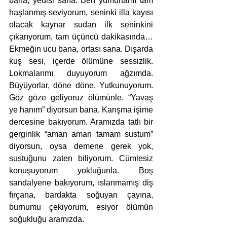
bana, yedisi sana. Ben yumurtamı tam 
haşlanmış seviyorum, seninki illa kayısı 
olacak kaynar sudan ilk seninkini 
çıkarıyorum, tam üçüncü dakikasında… 
Ekmeğin ucu bana, ortası sana. Dışarda 
kuş sesi, içerde ölümüne sessizlik. 
Lokmalarımı duyuyorum ağzımda. 
Büyüyorlar, döne döne. Yutkunuyorum. 
Göz göze geliyoruz ölümünle. “Yavaş 
ye hanım” diyorsun bana. Karışma işime 
dercesine bakıyorum. Aramızda tatlı bir 
gerginlik “aman aman tamam sustum” 
diyorsun, oysa demene gerek yok, 
sustuğunu zaten biliyorum. Cümlesiz 
konuşuyorum yokluğunla. Boş 
sandalyene bakıyorum, ıslanmamış diş 
fırçana, bardakta soğuyan çayına, 
burnumu çekiyorum, esiyor ölümün 
soğukluğu aramızda. 