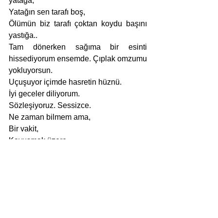
yatağa,
Yatağın sen tarafı boş,
Ölümün biz tarafı çoktan koydu başını 
yastığa.. 
Tam dönerken sağıma bir esinti 
hissediyorum ensemde. Çıplak omzumu 
yokluyorsun. 
Uçuşuyor içimde hasretin hüznü. 
İyi geceler diliyorum.
Sözleşiyoruz. Sessizce.
Ne zaman bilmem ama,
Bir vakit,
Kavuşmak üzere. 
öykü
Haber
Öykü