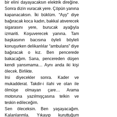
bir elini dayayacaksın elektrik direğine. 
Sonra dizin vuracak yere. Çöpün yanına 
kapanacaksın. İki büklüm. “Ayy” diye 
bağıracak koca kadın, bakkal atıverecek 
sigarasını yere, burucak ayağıyla 
izmariti. Koşuverecek yanına. Tam 
başkasının bacısına öyleli böyleli 
konuşurken delikanlılar “ambulans” diye 
bağıracak o kız. Ben pencerede 
bakacağım. Sana, pencereden düşen 
kendi yansımama… Aynı anda iki kişi 
ölecek. Birlikte.
Irsi diyecekler sonra. Kader ve 
mukadderat. Takdir-i ilahi ve olan ile 
ölmüşe olmayan çare… Arama 
motoruna yazılmışçasına telkin ve 
teskin edileceğim. 
Sen öleceksin. Ben yaşayacağım. 
Kalanlarımla. Yıkayıp kuruttuğum 