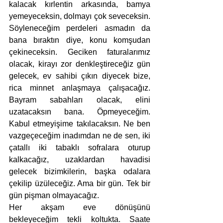
kalacak kırlentin arkasında, bamya 
yemeyeceksin, dolmayı çok seveceksin. 
Söyleneceğim perdeleri asmadın da 
bana bıraktın diye, konu komşudan 
çekineceksin. Geciken faturalarımız 
olacak, kirayı zor denkleştireceğiz gün 
gelecek, ev sahibi çıkın diyecek bize, 
rica minnet anlaşmaya çalışacağız. 
Bayram sabahları olacak, elini 
uzatacaksın bana. Öpmeyeceğim. 
Kabul etmeyişime takılacaksın. Ne ben 
vazgeçeceğim inadımdan ne de sen, iki 
çatallı iki tabaklı sofralara oturup 
kalkacağız, uzaklardan havadisi 
gelecek bizimkilerin, başka odalara 
çekilip üzüleceğiz. Ama bir gün. Tek bir 
gün pişman olmayacağız. 
Her akşam eve dönüşünü 
bekleyeceğim tekli koltukta. Saate 